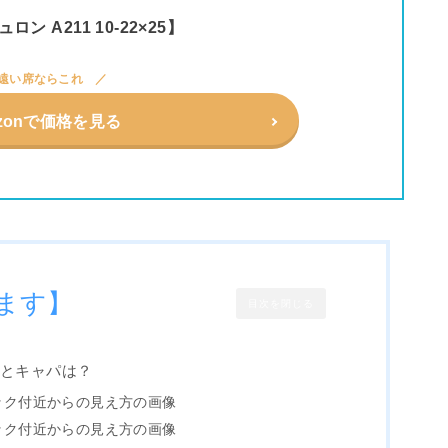
ュロン A211 10-22×25】
遠い席ならこれ
zonで価格を見る
ます】
目次を閉じる
表とキャパは？
ック付近からの見え方の画像
ック付近からの見え方の画像