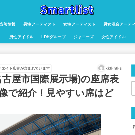
当落情報
男性アーティスト
女性アーティスト
男女混合アーテ
男性アイドル
LDHグループ
ジャニーズ
女性アイドル
kktkhtks
リエイト広告が含まれています
名古屋市国際展示場)の座席表
像で紹介！見やすい席はど