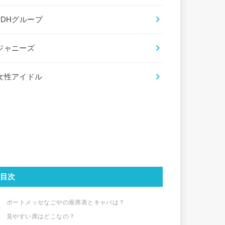
LDHグループ
ジャニーズ
女性アイドル
目次
ポートメッセなごやの座席表とキャパは？
見やすい席はどこなの？