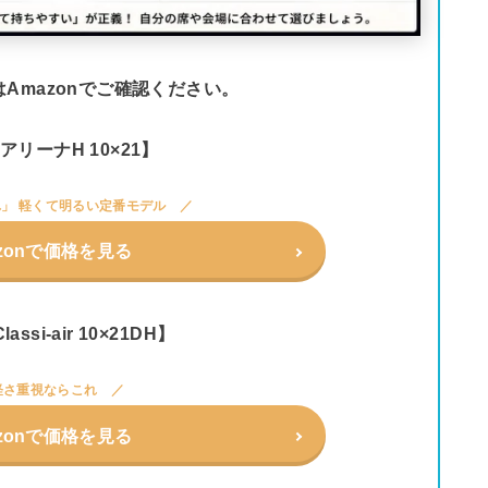
Amazonでご確認ください。
n アリーナH 10×21】
」 軽くて明るい定番モデル
zonで価格を見る
lassi-air 10×21DH】
軽さ重視ならこれ
zonで価格を見る