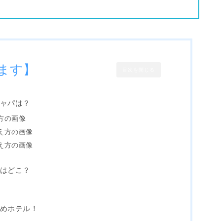
ます】
目次を閉じる
キャパは？
方の画像
え方の画像
え方の画像
席はどこ？
すめホテル！