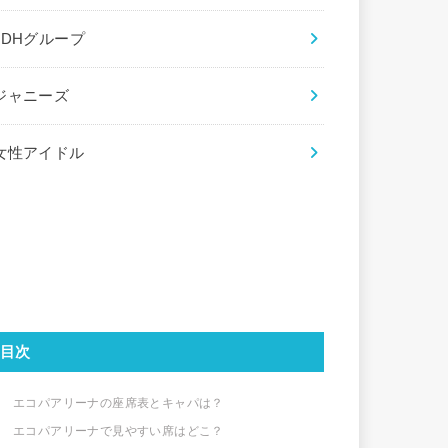
LDHグループ
ジャニーズ
女性アイドル
目次
エコパアリーナの座席表とキャパは？
エコパアリーナで見やすい席はどこ？