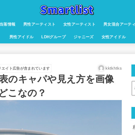
当落情報
男性アーティスト
女性アーティスト
男女混合アーテ
男性アイドル
LDHグループ
ジャニーズ
女性アイドル
kktkhtks
リエイト広告が含まれています
表のキャパや見え方を画像
どこなの？