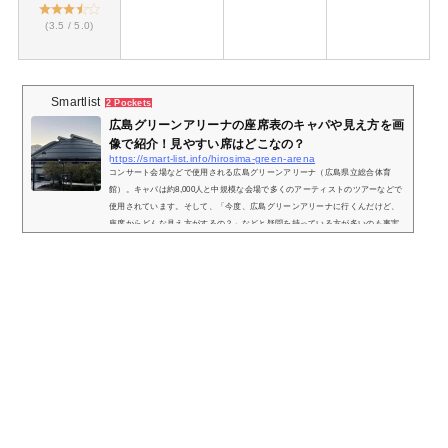
(3.5 / 5.0)
Smartlist
2 Pockets
広島グリーンアリーナの座席表のキャパや見え方を画
像で紹介！見やすい席はどこなの？
https://smart-list.info/hirosima-green-arena
コンサート会場などで使用される広島グリーンアリーナ（広島県立総合体育
館）。キャパは約8,000人と中規模な会場で多くのアーティストのツアーなどで
使用されています。そして、「今度、広島グリーンアリーナに行くんだけど、
座席からどんな見え方がするの？」などと疑問を持っている方が多いのも事実
です、そこで、実際にどのような景色が見れるのか、座席からの実際の画像付
きで座席表とともにご紹介し、見やすい席はどこなのかについてもまとめまし
た。広島グリーンアリーナの座席表とキャパは？広島グリーンアリーナの座席
表の画像...