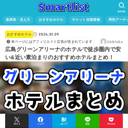
SEARCH
座席表・見え方
おすすめホテル
チケット当落情報
男性アーテ
2024.01.09
おすすめホテル
kktkhtks
本ページにはアフィリエイト広告が含まれています
広島グリーンアリーナのホテルで徒歩圏内で安
い&近い素泊まりのおすすめホテルまとめ！
ポスト
シェア
はてブ
送る
Pocket