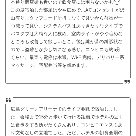
本通り商店街も近いので飲食店には困らないかも^_^
この度宿泊した部屋はやや広めで…ACコンセントが沢
山有り…タップコード所持しなくて良いから荷物が一
つ減って良い。システムバスはありきたりなタイプで
バスタブは大柄な人に狭め。室内ライトがやや暗めな
ところも改善して欲しいとこ。後は鍵が昔の鍵形状な
ので…盗難とか少し気になる感じ。コンビニも約5分
くらい。最寄り電停は本通。Wi-Fi完備。デリバリー系
マッサージ、宅配弁当等を頼めます。
広島グリーンアリーナでのライブ参戦で宿泊しまし
た。会場まで15分と歩いて行ける距離でホテルの近く
は食事をする所がたくさんあり、コンビニエンスもあ
り文句なしの立地でした。ただ、ホテルの朝食会場の