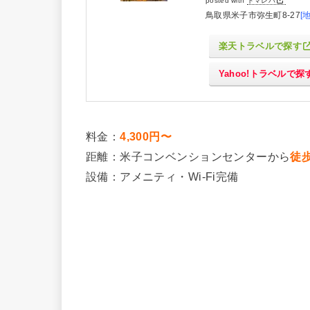
posted with
トマレバ
鳥取県米子市弥生町8-27
[
楽天トラベルで探す
Yahoo!トラベルで探
料金：
4,300円〜
距離：米子コンベンションセンターから
徒
設備：アメニティ・Wi-Fi完備