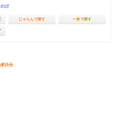
地図]
じゃらんで探す
一休で探す
す
歩約5分