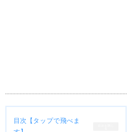
目次【タップで飛べま
目次を閉じ
る
す】