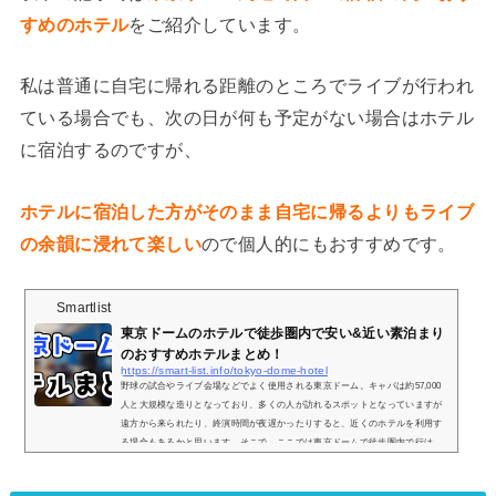
すめのホテル
をご紹介しています。
私は普通に自宅に帰れる距離のところでライブが行われ
ている場合でも、次の日が何も予定がない場合はホテル
に宿泊するのですが、
ホテルに宿泊した方がそのまま自宅に帰るよりもライブ
の余韻に浸れて楽しい
ので個人的にもおすすめです。
Smartlist
東京ドームのホテルで徒歩圏内で安い&近い素泊まり
のおすすめホテルまとめ！
https://smart-list.info/tokyo-dome-hotel
野球の試合やライブ会場などでよく使用される東京ドーム。キャパは約57,000
人と大規模な造りとなっており、多くの人が訪れるスポットとなっていますが
遠方から来られたり、終演時間が夜遅かったりすると、近くのホテルを利用す
る場合もあるかと思います。そこで、ここでは東京ドームで徒歩圏内で行け
る、距離が近くて値段が安めで素泊まりできるおすすめのホテルを4つご紹介し
ていきます。徒歩圏内おすすめホテル① ファーストキャビン 東京ドームシティ