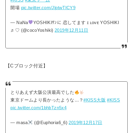
開場
pic.twitter.com/JlptwTICY9
— NaNa
YOSHIKIｻﾝに 恋してます ɪ ʟᴏᴠᴇ YOSHIKI
♬︎♡ (@cocoYoshiki)
2019年12月11日
【Cブロック付近】
とりあえず大阪公演最高でした
東京ドームより長かったような…？
#KISS大阪
#KISS
pic.twitter.com/1bhbTzn5x4
— masa
(@Euphoria6_6)
2019年12月17日