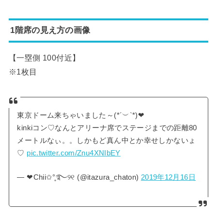
1階席の見え方の画像
【一塁側 100付近】
※1枚目
東京ドーム来ちゃいました～(*´︶`*)❤︎
kinkiコン♡なんとアリーナ席でステージまでの距離80
メートルなぃ。。しかもど真ん中とか幸せしかないょ
♡
pic.twitter.com/Znu4XNIbEY
— ❤︎Chii✩°̥࿐୨୧ (@itazura_chaton)
2019年12月16日