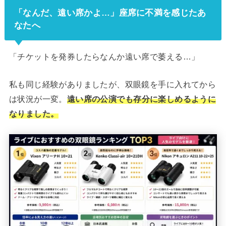
ファーストキャビン 東京ドームシティ（２０１９年３月１５日オープン）pos
「なんだ、遠い席かよ…」座席に不満を感じたあ
ted wi...
なたへ
「チケットを発券したらなんか遠い席で萎える…」
私も同じ経験がありましたが、双眼鏡を手に入れてから
は状況が一変。
遠い席の公演でも存分に楽しめるように
なりました。