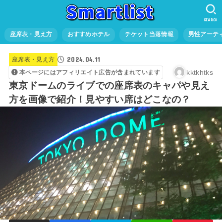
SEARCH
座席表・見え方
おすすめホテル
チケット当落情報
男性アーテ
2024.04.11
座席表・見え方
kktkhtks
本ページにはアフィリエイト広告が含まれています
東京ドームのライブでの座席表のキャパや見え
方を画像で紹介！見やすい席はどこなの？