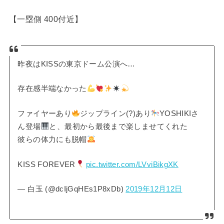
【一塁側 400付近】
昨夜はKISSの東京ドーム公演へ…
存在感半端なかった
ファイヤーあり
ジップライン(?)あり
YOSHIKIさ
ん登場
と、最初から最後まで楽しませてくれた
彼らの体力にも脱帽
KISS FOREVER
pic.twitter.com/LVviBikgXK
— 白玉 (@dcIjGqHEs1P8xDb)
2019年12月12日