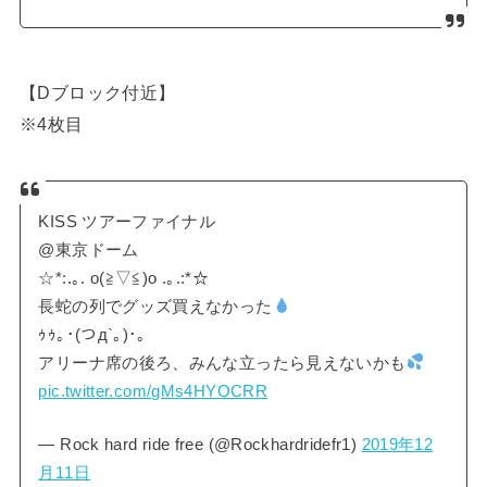
【Dブロック付近】
※4枚目
KISS ツアーファイナル
@東京ドーム
☆*:.｡. o(≧▽≦)o .｡.:*☆
長蛇の列でグッズ買えなかった
ｩｩ｡･(つд`｡)･｡
アリーナ席の後ろ、みんな立ったら見えないかも
pic.twitter.com/gMs4HYOCRR
— Rock hard ride free (@Rockhardridefr1)
2019年12
月11日