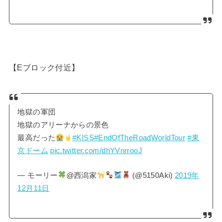
【Eブロック付近】
地獄の軍団
地獄のアリーナからの景色
最高だった
#KISS
#EndOfTheRoadWorldTour
#東
京ドーム
pic.twitter.com/dhYVnrrooJ
— モーリー
@西潟家
(@5150Aki)
2019年
12月11日