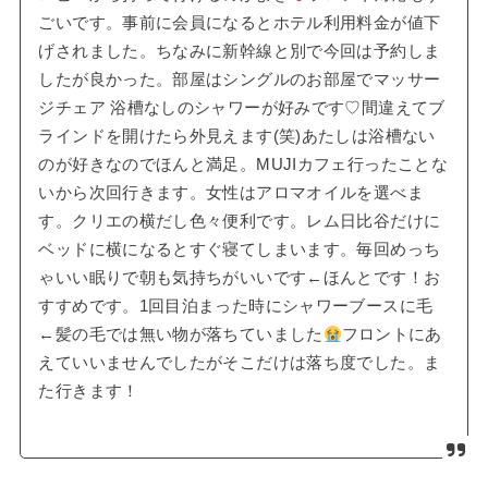
ごいです。事前に会員になるとホテル利用料金が値下
げされました。ちなみに新幹線と別で今回は予約しま
したが良かった。部屋はシングルのお部屋でマッサー
ジチェア 浴槽なしのシャワーが好みです♡間違えてブ
ラインドを開けたら外見えます(笑)あたしは浴槽ない
のが好きなのでほんと満足。MUJIカフェ行ったことな
いから次回行きます。女性はアロマオイルを選べま
す。クリエの横だし色々便利です。レム日比谷だけに
ベッドに横になるとすぐ寝てしまいます。毎回めっち
ゃいい眠りで朝も気持ちがいいです←ほんとです！お
すすめです。1回目泊まった時にシャワーブースに毛
←髪の毛では無い物が落ちていました
フロントにあ
えていいませんでしたがそこだけは落ち度でした。ま
た行きます！