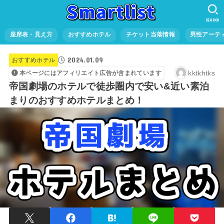
SEARCH
座席表・見え方
おすすめホテル
チケット当落情報
男性アーテ
2024.01.09
おすすめホテル
kktkhtks
本ページにはアフィリエイト広告が含まれています
帝国劇場のホテルで徒歩圏内で安い&近い素泊
まりのおすすめホテルまとめ！