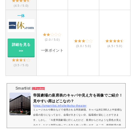
(4.5 / 5.0)
一休
(2.0 / 5.0)
詳細を見る
(3.0 / 5.0)
(4.5 / 5.0)
一休ポイント
>>
(3.5 / 5.0)
Smartlist
1 Pocket
帝国劇場の座席表のキャパや見え方を画像でご紹介！
見やすい席はどこなの？
https://smart-list.info/teikoku-theater
ミュージカルや舞台などで使用される帝国劇場。キャパは約2,000人と中規模な
会場の造りになっており、会場が大きくない分、臨場感が楽むことができま
す。しかし、「今度帝国劇場に行くんだけど、座席からどのような景色が見え
るの？」などと疑問を持っている方も多いと思います。そこで、帝国劇場の座
席表と実際の見え方を画像付きでご紹介し、見やすい席はどこなのかについて
もまとめてみました。帝国劇場の座席表とキャパは？帝国劇場の座席表の画像