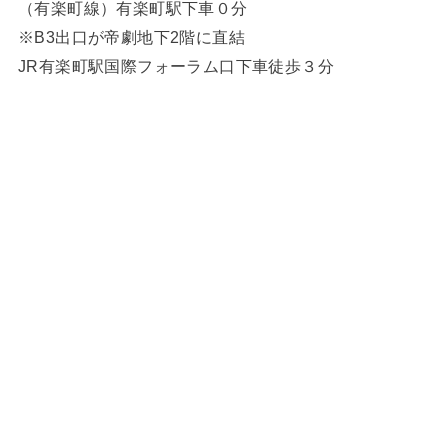
（有楽町線）有楽町駅下車０分
※B3出口が帝劇地下2階に直結
JR有楽町駅国際フォーラム口下車徒歩３分