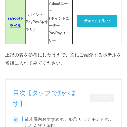
Yahoo!ユーザ
ー
Tポイント
Yahoo!ト
Tポイントユ
チェックする >>
PayPay(条件
ラベル
ーザー
あり)
PayPayユー
ザー
上記の表を参考にしたうえで、次にご紹介するホテルを
候補に入れてみてください。
目次【タップで飛べま
目次を閉じ
る
す】
徒歩圏内おすすめホテル① リッチモンドホテ
ルなんば大国町