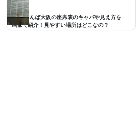
Zeppなんば大阪の座席表のキャパや見え方を
画像で紹介！見やすい場所はどこなの？
ライブ会場として使用されるZeppなんば大阪。キャパ
はスタンディング時で約2,500人となっており、多くの
アーティストのツアー会場などで使用されています。た
だ、「今度、Zeppなんば大阪のライブに行くけど、座
席からの見え方ってどんな感じなの？」などと疑問を感
じている方も少なくありません。そこで、Zeppなんば
大阪の座席表や座席からの眺めを実際の画像付きでご紹
介し、見やすい場所はどこなのかについてもまとめてみ
ました。Zeppなんば大阪の座席表やキャパは？Zeppな
んば大阪の座席表の画像は以下の通りです。【スタンデ
ィング...