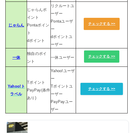
リクルートユ
じゃらんポ
ーザー
イント
Pontaユーザ
チェックする >>
じゃらん
Pontaポイン
ー
ト
dポイントユ
dポイント
ーザー
独自のポイ
チェックする >>
一休
一休ユーザー
ント
Yahoo!ユーザ
ー
Tポイント
Yahoo!ト
Tポイントユ
チェックする >>
PayPay(条件
ラベル
ーザー
あり)
PayPayユー
ザー