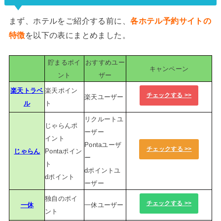
まず、ホテルをご紹介する前に、
各ホテル予約サイトの
特徴
を以下の表にまとめました。
貯まるポイ
おすすめユー
キャンペーン
ント
ザー
楽天トラベ
楽天ポイン
チェックする >>
楽天ユーザー
ル
ト
リクルートユ
じゃらんポ
ーザー
イント
Pontaユーザ
チェックする >>
じゃらん
Pontaポイン
ー
ト
dポイントユ
dポイント
ーザー
独自のポイ
チェックする >>
一休
一休ユーザー
ント