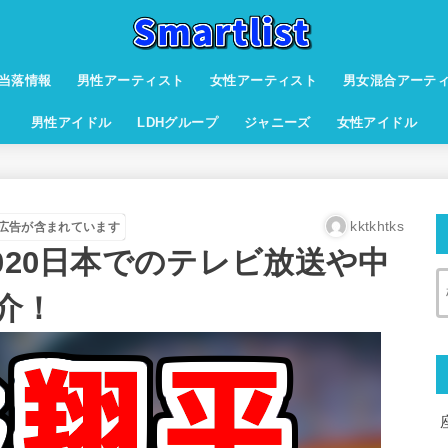
当落情報
男性アーティスト
女性アーティスト
男女混合アーテ
男性アイドル
LDHグループ
ジャニーズ
女性アイドル
kktkhtks
広告が含まれています
020日本でのテレビ放送や中
介！