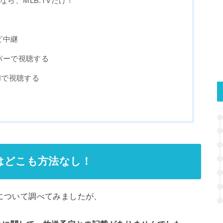
ら、MLB.TVだけ！
法
ビ中継
パーで視聴する
Nで視聴する
はどこも方法なし！
継について調べてみましたが、