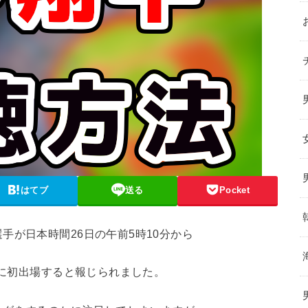
はてブ
送る
Pocket
手が日本時間26日の午前5時10分から
いに初出場すると報じられました。