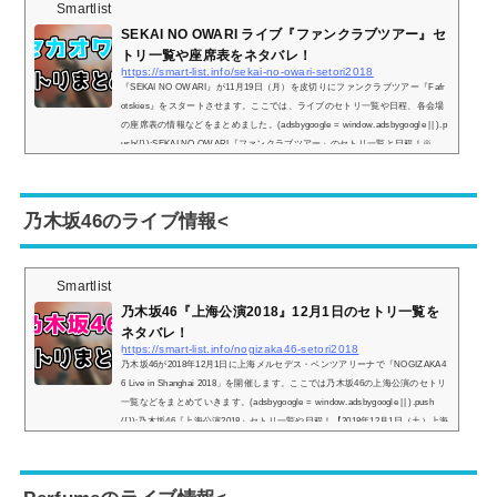
Smartlist
SEKAI NO OWARI ライブ『ファンクラブツアー』セ
トリ一覧や座席表をネタバレ！
https://smart-list.info/sekai-no-owari-setori2018
『SEKAI NO OWARI』が11月19日（月）を皮切りにファンクラブツアー『Fafr
otskies』をスタートさせます。ここでは、ライブのセトリ一覧や日程、各会場
の座席表の情報などをまとめました。(adsbygoogle = window.adsbygoogle || ).p
ush({});SEKAI NO OWARI『ファンクラブツアー』のセトリ一覧と日程！※
『＋』マークをタップでセトリ一覧が表示されます！1.青い太陽2.ANTI-HERO
3.横浜ブルース4.Tonight5.天使と悪魔6.銀河街の悪魔7.花鳥風月8.yume9.RAIN1
0.RPG11.Silent Night〜アンコール〜12.イルミネーション1.青い太陽2.ANTI-HE
乃木坂46のライブ情報<
RO3.YO...
Smartlist
乃木坂46『上海公演2018』12月1日のセトリ一覧を
ネタバレ！
https://smart-list.info/nogizaka46-setori2018
乃木坂46が2018年12月1日に上海メルセデス・ベンツアリーナで『NOGIZAKA4
6 Live in Shanghai 2018」を開催します。ここでは乃木坂46の上海公演のセトリ
一覧などをまとめていきます。(adsbygoogle = window.adsbygoogle || ).push
({});乃木坂46『上海公演2018』セトリ一覧や日程！【2018年12月1日（土）上海
メルセデス・ベンツアリーナ】1.おいでシャンプー2.ガールズルール3.太陽ノッ
ク4.インフルエンサー5.夏のFree&Easy6.走れ！ Bicycle7.バレッタ8.何度目の青
空か？9.君の名は希望10.いつかできるから今日できる11.きっかけ12....