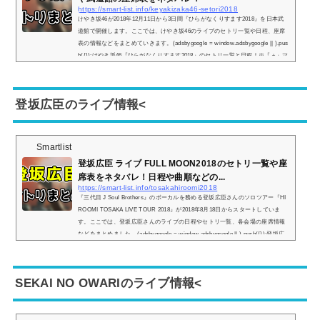
https://smart-list.info/keyakizaka46-setori2018
けやき坂46が2018年12月11日から3日間『ひらがなくりすます2018』を日本武
道館で開催します。ここでは、けやき坂46のライブのセトリ一覧や日程、座席
表の情報などをまとめていきます。(adsbygoogle = window.adsbygoogle || ).pus
h({});けやき坂46『ひらがなくりすます2018』のセトリ一覧と日程！※『＋』マ
ークをタップでセトリ一覧が表示されます！1.ハッピーオーラ2.ひらがなけやき
3.僕たちは付き合っている4.割れないシャボン玉5.夏色のミュール6.男友達だか
ら7.わずかな光8.未熟な怒り9.ノックをするな！10.こんな整列を誰がさせる...
登坂広臣のライブ情報<
Smartlist
登坂広臣 ライブ FULL MOON2018のセトリ一覧や座
席表をネタバレ！日程や曲順などの...
https://smart-list.info/tosakahiroomi2018
『三代目 J Soul Brothers』のボーカルを務める登坂広臣さんのソロツアー『HI
ROOMI TOSAKA LIVE TOUR 2018』が2018年8月18日からスタートしていま
す。ここでは、登坂広臣さんのライブの日程やセトリ一覧、各会場の座席情報
などをまとめました。(adsbygoogle = window.adsbygoogle || ).push({});登坂広
臣 ライブ2018の日程とセトリ一覧！※『＋』マークをタップでセトリ一覧が表
示されます！1.INTRO ～WAKE THE MOON～2.WALK THE MOON3.FULLMO
ON4.CHAIN BREAKER5.OUTRO ～ECLIPSE DE LUNE～6.LUXE7.WASTED L
SEKAI NO OWARIのライブ情報<
OVE8.EGO9.DIAMOND SUNSET10....