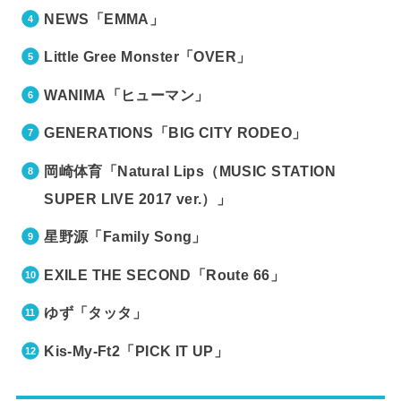
NEWS「EMMA」
Little Gree Monster「OVER」
WANIMA「ヒューマン」
GENERATIONS「BIG CITY RODEO」
岡崎体育「Natural Lips（MUSIC STATION
SUPER LIVE 2017 ver.）」
星野源「Family Song」
EXILE THE SECOND「Route 66」
ゆず「タッタ」
Kis-My-Ft2「PICK IT UP」