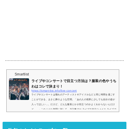
Smartlist
ライブやコンサートで目立つ方法は？服装の色やうち
わはコレで決まり！
https://smart-list.info/live-concert
ライブやコンサートは憧れのアーティストやアイドルなどと同じ時間を過ごす
ことができる、まさに夢のような空間。「あの人の視界に少しでも自分の姿が
入ってほしい…。だけど、どんな服装とかが目立つのかよくわからないんだけ
ど。。」このような疑問に対して、当記事では ライブで目立つメイク ライブで
目立つ服装 ライブで目立つうちわについて解説していきます。ライブで目立つ
方法① 本人のそっくりさんになる本人そっくりのモノマネをすると、ライブ中
にも視界に入りやすいそうです。実際にSEKAI NO OWARIのFUKASEさんや三
代目J ...