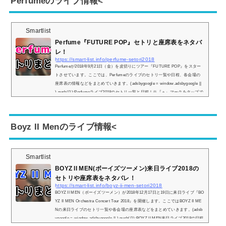
Perfumeのライブ情報<
Smartlist
Perfume『FUTURE POP』セトリと座席表をネタバ
レ！
https://smart-list.info/perfume-setori2018
Perfumeが2018年9月21日（金）を皮切りにツアー『FUTURE POP』をスター
トさせています。ここでは、Perfumeのライブのセトリ一覧や日程、各会場の
座席表の情報などをまとめていきます。(adsbygoogle = window.adsbygoogle ||
).push({});Perfumeライブ2018のセトリ一覧と日程！※『＋』マークをタップで
セトリ一覧が表示されます！1.Start up2.Future Pop3.エレクトロ・ワールド4.超
来輪5.If you wanna6.FUSION7.Tiny baby8.Let Me Know9.Butterfly10.スパイス11.
TOKYO GIRL12.57513.Everyday14.FAKE IT15.FLASH16.Party Maker17.天空1
Boyz II Menのライブ情報<
8....
Smartlist
BOYZ II MEN(ボーイズツーメン)来日ライブ2018の
セトリや座席表をネタバレ！
https://smart-list.info/boyz-ii-men-setori2018
BOYZ II MEN（ボーイズツーメン）が2018年12月17日と19日に来日ライブ『BO
YZ II MEN Orchestra Concert Tour 2018』を開催します。ここではBOYZ II ME
Nの来日ライブのセトリ一覧や各会場の座席表などをまとめていきます。(adsb
ygoogle = window.adsbygoogle || ).push({});BOYZ II MEN来日ライブ2018の日程