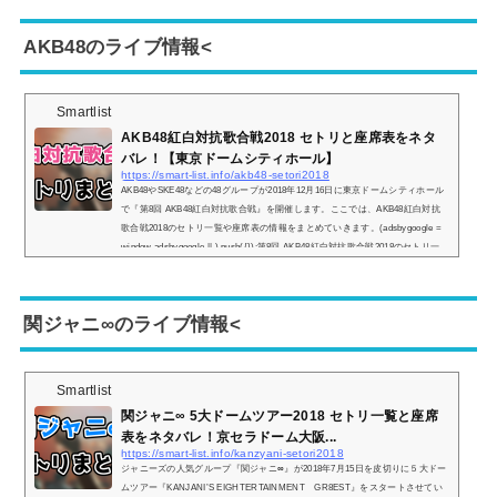
されます！1.感謝カンゲキ雨嵐2.Oh Yeah!3.Step and Go4.言葉より大切なもの5.
Find The Answer6.I’ll be there7.迷宮ラブソング8.La tormenta 20049.Br...
AKB48のライブ情報<
Smartlist
AKB48紅白対抗歌合戦2018 セトリと座席表をネタ
バレ！【東京ドームシティホール】
https://smart-list.info/akb48-setori2018
AKB48やSKE48などの48グループが2018年12月16日に東京ドームシティホール
で『第8回 AKB48紅白対抗歌合戦』を開催します。ここでは、AKB48紅白対抗
歌合戦2018のセトリ一覧や座席表の情報をまとめていきます。(adsbygoogle =
window.adsbygoogle || ).push({});第8回 AKB48紅白対抗歌合戦2018のセトリ一
覧！1.ジャーバージャ (AKB48)2.無意識の色 (SKE48)3.早送りカレンダー (HKT4
8)4.世界の人へ (NGT48)5.ペダルと車輪と来た道と (STU48)6.僕だって泣いち
ゃうよ (NMB48) ※白間美瑠センター7.ここがロドスだ、ここで跳べ! (ドラフト
関ジャニ∞のライブ情報<
3期生...
Smartlist
関ジャニ∞ 5大ドームツアー2018 セトリ一覧と座席
表をネタバレ！京セラドーム大阪...
https://smart-list.info/kanzyani-setori2018
ジャニーズの人気グループ『関ジャニ∞』が2018年7月15日を皮切りに５大ドー
ムツアー『KANJANI’S EIGHTERTAINMENT GR8EST』をスタートさせてい