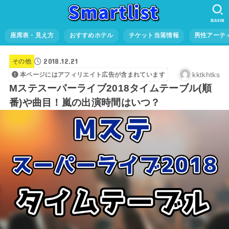
SEARCH
座席表・見え方
おすすめホテル
チケット当落情報
男性アーテ
2018.12.21
その他
kktkhtks
本ページにはアフィリエイト広告が含まれています
Mステスーパーライブ2018タイムテーブル(順
番)や曲目！嵐の出演時間はいつ？