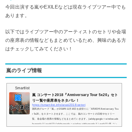
今回出演する嵐やEXILEなどは現在ライブツアー中でも
あります。
以下ではライブツアー中のアーティストのセトリや会場
の座席表の情報などもまとめているため、興味のある方
はチェックしてみてください！
嵐のライブ情報
Smartlist
嵐 コンサート2018『Anniversary Tour 5x20』セト
リ一覧や座席表をネタバレ！
https://smart-list.info/arasi2018-setori
国民的グループ『嵐』が2018年11月16日を皮切りに「ARASHI Anniversary Tou
r 5x20」をスタートさせます。ここでは、嵐のコンサートの日程やセトリ一
覧、各会場の座席の情報などをまとめていきます。(adsbygoogle = window.ads
bygoogle || ).push({});(adsbygoogle = window.adsbygoogle || ).push({});嵐 コン
サート2018の日程とセトリ一覧！※『＋』マークをタップでセトリ一覧が表示