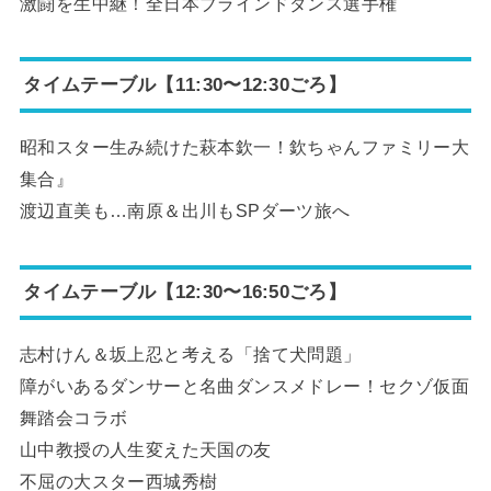
激闘を生中継！全日本ブラインドダンス選手権
タイムテーブル【11:30〜12:30ごろ】
昭和スター生み続けた萩本欽一！欽ちゃんファミリー大
集合』
渡辺直美も…南原＆出川もSPダーツ旅へ
タイムテーブル【12:30〜16:50ごろ】
志村けん＆坂上忍と考える「捨て犬問題」
障がいあるダンサーと名曲ダンスメドレー！セクゾ仮面
舞踏会コラボ
山中教授の人生変えた天国の友
不屈の大スター西城秀樹