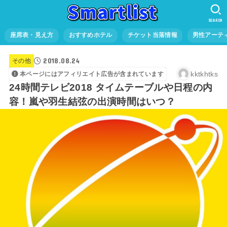
SEARCH
座席表・見え方
おすすめホテル
チケット当落情報
男性アーテ
2018.08.24
その他
kktkhtks
本ページにはアフィリエイト広告が含まれています
24時間テレビ2018 タイムテーブルや日程の内
容！嵐や羽生結弦の出演時間はいつ？