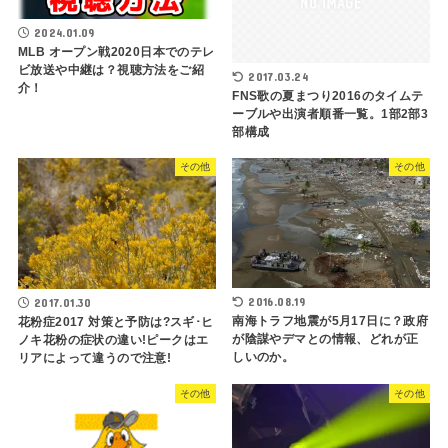
2024.01.09
MLB オープン戦2020日本でのテレ
ビ放送や中継は？視聴方法をご紹
2017.03.24
介！
FNS歌の夏まつり2016のタイムテ
ーブルや出演者順番一覧。1部2部3
部構成
その他
その他
2016.08.19
2017.01.30
南海トラフ地震が5月17日に？政府
花粉症2017 対策と予防は?スギ･ヒ
が陰謀やデマとの情報、どれが正
ノキ花粉の症状の違い!ピークはエ
しいのか。
リアによって違うので注意!
その他
その他