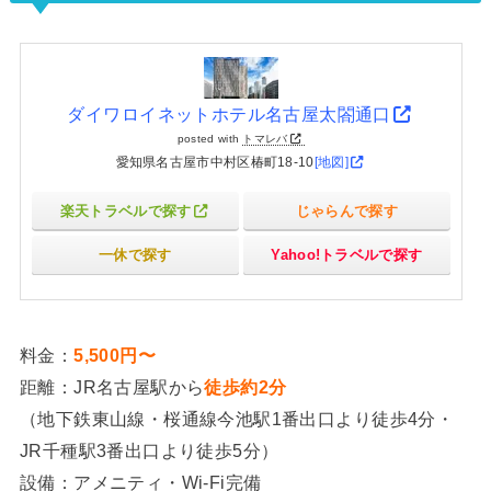
ダイワロイネットホテル名古屋太閤通口
posted with
トマレバ
愛知県名古屋市中村区椿町18-10
[地図]
楽天トラベルで探す
じゃらんで探す
一休で探す
Yahoo!トラベルで探す
料金：
5,500円〜
距離：JR名古屋駅から
徒歩約2分
（地下鉄東山線・桜通線今池駅1番出口より徒歩4分・
JR千種駅3番出口より徒歩5分）
設備：アメニティ・Wi-Fi完備