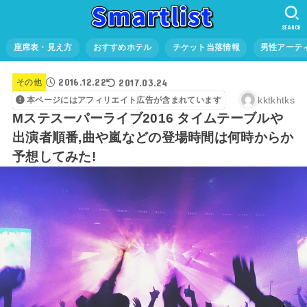
SEARCH
座席表・見え方
おすすめホテル
チケット当落情報
男性アーテ
2016.12.22
2017.03.24
その他
kktkhtks
本ページにはアフィリエイト広告が含まれています
Mステスーパーライブ2016 タイムテーブルや
出演者順番,曲や嵐などの登場時間は何時からか
予想してみた!