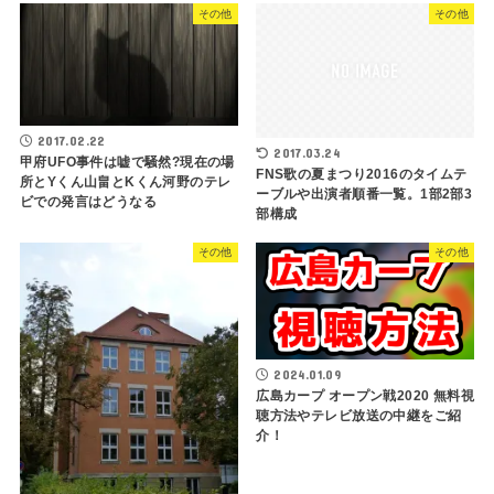
その他
その他
2017.02.22
2017.03.24
甲府UFO事件は嘘で騒然?現在の場
FNS歌の夏まつり2016のタイムテ
所とYくん山畠とKくん河野のテレ
ーブルや出演者順番一覧。1部2部3
ビでの発言はどうなる
部構成
その他
その他
2024.01.09
広島カープ オープン戦2020 無料視
聴方法やテレビ放送の中継をご紹
介！