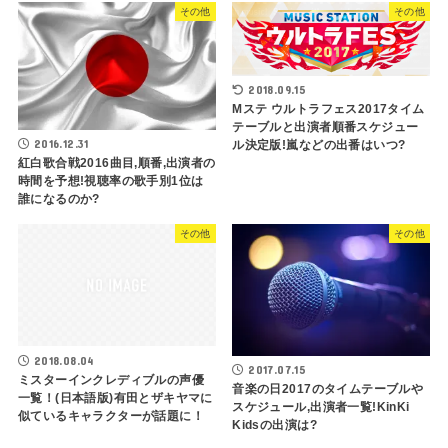
その他
その他
2018.09.15
Mステ ウルトラフェス2017タイム
テーブルと出演者順番スケジュー
2016.12.31
ル決定版!嵐などの出番はいつ?
紅白歌合戦2016曲目,順番,出演者の
時間を予想!視聴率の歌手別1位は
誰になるのか?
その他
その他
2018.08.04
2017.07.15
ミスターインクレディブルの声優
音楽の日2017のタイムテーブルや
一覧！(日本語版)有田とザキヤマに
スケジュール,出演者一覧!KinKi
似ているキャラクターが話題に！
Kidsの出演は?