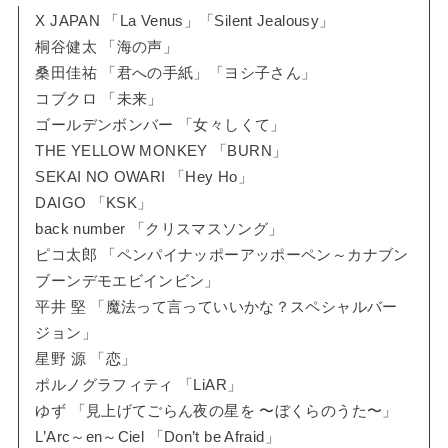
X JAPAN 「La Venus」「Silent Jealousy」
桐谷健太 「海の声」
桑田佳祐 「君への手紙」「ヨシ子さん」
コブクロ 「未来」
ゴールデンボンバー 「女々しくて」
THE YELLOW MONKEY 「BURN」
SEKAI NO OWARI 「Hey Ho」
DAIGO 「KSK」
back number 「クリスマスソング」
ピコ太郎 「ペンパイナッポーアッポーペン～カナブン
ブーンデモエビインビン」
平井 堅 「魔法って言っていいかな？スペシャルバー
ジョン」
星野 源 「恋」
ポルノグラフィティ 「LiAR」
ゆず 「見上げてごらん夜の星を 〜ぼくらのうた〜」
L’Arc～en～Ciel 「Don’t be Afraid」