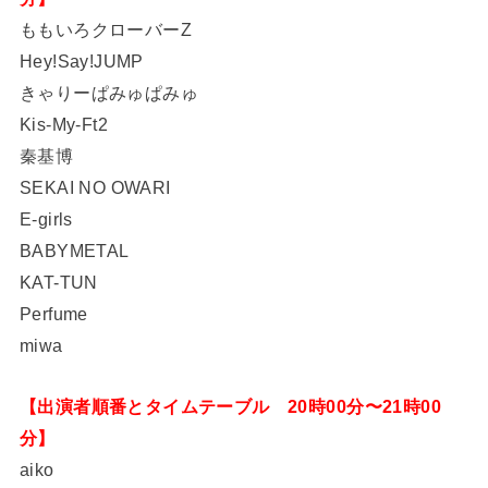
ももいろクローバーZ
Hey!Say!JUMP
きゃりーぱみゅぱみゅ
Kis-My-Ft2
秦基博
SEKAI NO OWARI
E-girls
BABYMETAL
KAT-TUN
Perfume
miwa
【出演者順番とタイムテーブル 20時00分〜21時00
分】
aiko