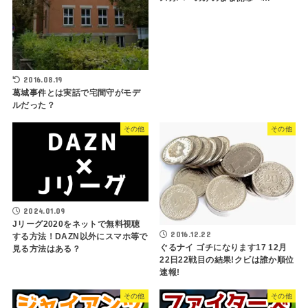
2016.08.19
葛城事件とは実話で宅間守がモデ
ルだった？
その他
その他
2024.01.09
Jリーグ2020をネットで無料視聴
2016.12.22
する方法！DAZN以外にスマホ等で
ぐるナイ ゴチになります17 12月
見る方法はある？
22日22戦目の結果!クビは誰か順位
速報!
その他
その他