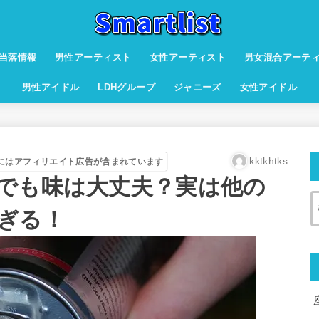
当落情報
男性アーティスト
女性アーティスト
男女混合アーテ
男性アイドル
LDHグループ
ジャニーズ
女性アイドル
kktkhtks
にはアフィリエイト広告が含まれています
でも味は大丈夫？実は他の
ぎる！