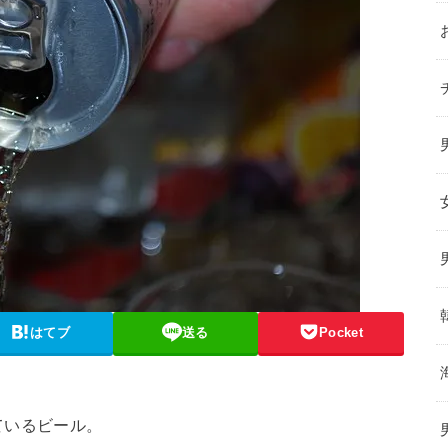
はてブ
送る
Pocket
ているビール。