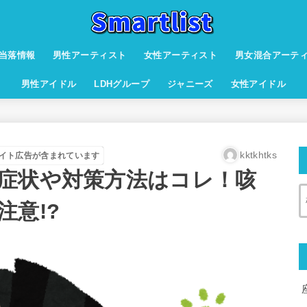
当落情報
男性アーティスト
女性アーティスト
男女混合アーテ
男性アイドル
LDHグループ
ジャニーズ
女性アイドル
kktkhtks
イト広告が含まれています
症状や対策方法はコレ！咳
意!?