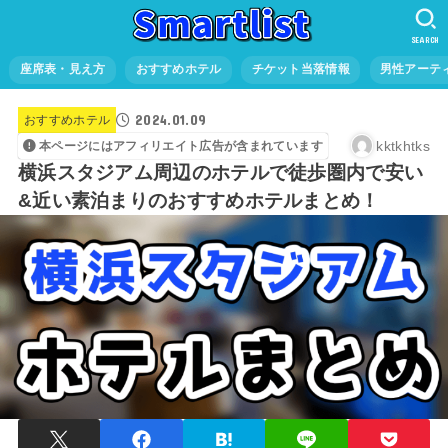
SEARCH
座席表・見え方
おすすめホテル
チケット当落情報
男性アーテ
2024.01.09
おすすめホテル
kktkhtks
本ページにはアフィリエイト広告が含まれています
横浜スタジアム周辺のホテルで徒歩圏内で安い
&近い素泊まりのおすすめホテルまとめ！