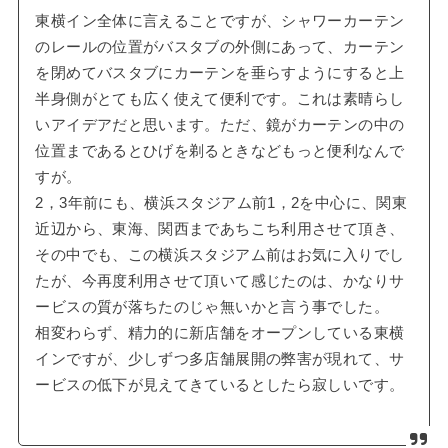
東横イン全体に言えることですが、シャワーカーテン
のレールの位置がバスタブの外側にあって、カーテン
を閉めてバスタブにカーテンを垂らすようにすると上
半身側がとても広く使えて便利です。これは素晴らし
いアイデアだと思います。ただ、鏡がカーテンの中の
位置まであるとひげを剃るときなどもっと便利なんで
すが。
2，3年前にも、横浜スタジアム前1，2を中心に、関東
近辺から、東海、関西まであちこち利用させて頂き、
その中でも、この横浜スタジアム前はお気に入りでし
たが、今再度利用させて頂いて感じたのは、かなりサ
ービスの質が落ちたのじゃ無いかと言う事でした。
相変わらず、精力的に新店舗をオープンしている東横
インですが、少しずつ多店舗展開の弊害が現れて、サ
ービスの低下が見えてきているとしたら寂しいです。