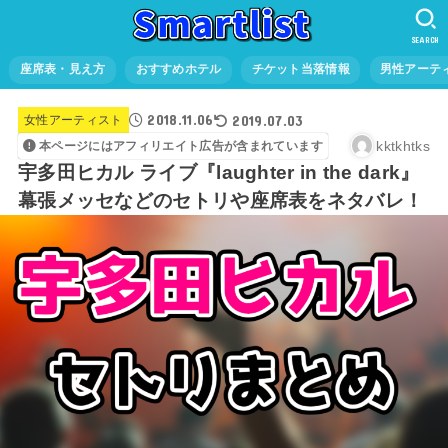
SEARCH
座席表・見え方
おすすめホテル
チケット当落情報
男性アーテ
2018.11.06
2019.07.03
女性アーティスト
kktkhtks
本ページにはアフィリエイト広告が含まれています
宇多田ヒカル ライブ『laughter in the dark』
幕張メッセなどのセトリや座席表をネタバレ！