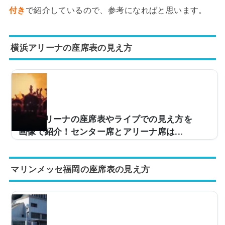
付き
で紹介しているので、参考になればと思います。
横浜アリーナの座席表の見え方
横浜アリーナの座席表やライブでの見え方を
画像で紹介！センター席とアリーナ席は...
ライブの予定がある人今度、横浜アリーナのライブに行
くんだけど、座席からの眺めが気になって……。どんな
マリンメッセ福岡の座席表の見え方
雰囲気か実際の写真とかを見てみたい。そこで、当記事
では横浜アリーナの座席からの実際の写真の紹介センタ
ー席orアリーナ席どっちが良い？横浜アリーナのキャパ
やアクセスなどについて、解説。この記事を読めば、横
浜アリーナの座席からの眺めがどのような感じなのかが
わかりますよ。 (adsbygoogle = window.adsbygoogle ||