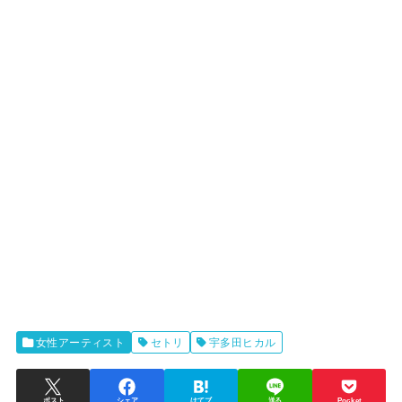
女性アーティスト
セトリ
宇多田ヒカル
ポスト
シェア
はてブ
送る
Pocket