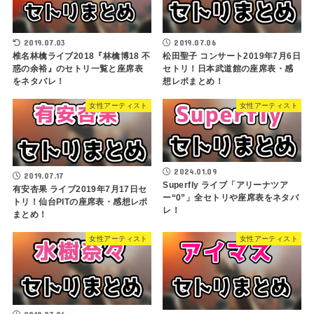
2019.07.03
2019.07.06
椎名林檎ライブ2018『林檎博18 不
松田聖子 コンサート2019年7月6日
惑の余裕』のセトリ一覧と座席表
セトリ！日本武道館の座席表・感
をネタバレ！
想レポまとめ！
女性アーティスト
女性アーティスト
2024.01.09
2019.07.17
Superfly ライブ「アリーナツア
有安杏果 ライブ2019年7月17日セ
ー“0”」全セトリや座席表をネタバ
トリ！仙台PITの座席表・感想レポ
レ！
まとめ！
女性アーティスト
女性アーティスト