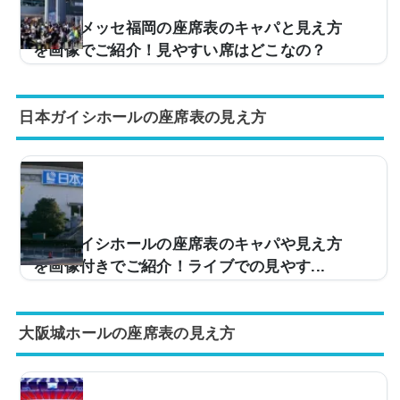
).push({});横浜アリーナの座席表やキャパは？横浜アリ
マリンメッセ福岡の座席表のキャパと見え方
ーナの座席表は以下の通りです。AパターンAパ...
を画像でご紹介！見やすい席はどこなの？
ライブ会場などで使用されるマリンメッセ福岡。キャパ
は約13,000人と大規模な会場となっており、有名アーテ
日本ガイシホールの座席表の見え方
ィストのツアーなどでよく使用される会場の一つです。
「マリンメッセ福岡に今度行くけど、座席からの景色は
どんな感じなんだろう…」という方のために、座席から
の見え方を画像付きで座席表とともにご紹介し、見やす
い席についてもまとめてみました。マリンメッセ福岡の
座席表とキャパは？マリンメッセ福岡の座席表は以下の
通りとなっています。さらに詳細な座席表は以下のリン
日本ガイシホールの座席表のキャパや見え方
クから見ることができます。＞＞マリンメッセ福岡の...
を画像付きでご紹介！ライブでの見やす...
ライブ会場などで使用される日本ガイシホール。キャパ
は約10,000人と中部地区では大規模なアリーナとなるた
大阪城ホールの座席表の見え方
め、ツアーなどでよく使用される会場の一つです。そん
な日本ガイシホールですが、実際に座席表からどのよう
な眺めが見えるのか、見え方が気になりますよね？そこ
で、実際の画像付きで座席から見える景色を画像付きで