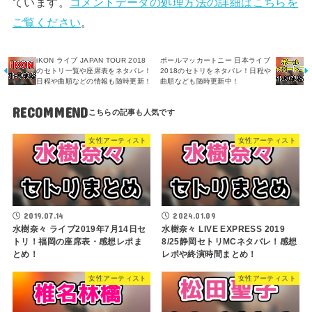
ています。
コメントデータの処理方法の詳細はこちらを
ご覧ください
。
iKON ライブ JAPAN TOUR 2018
ポールマッカートニー 日本ライブ
のセトリ一覧や座席表をネタバレ！
2018のセトリをネタバレ！日程や
日程や曲順などの情報も随時更新！
曲順なども随時更新中！
RECOMMEND
女性アーティスト
女性アーティスト
2019.07.14
2024.01.09
水樹奈々 ライブ2019年7月14日セ
水樹奈々 LIVE EXPRESS 2019
トリ！福岡の座席表・感想レポま
8/25静岡セトリMCネタバレ！感想
とめ！
レポや終演時間まとめ！
女性アーティスト
女性アーティスト