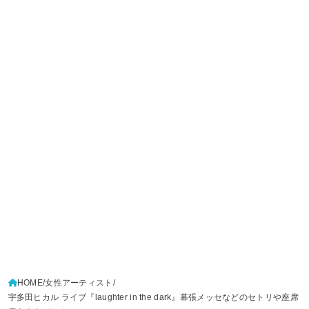
HOME
女性アーティスト
宇多田ヒカル ライブ『laughter in the dark』幕張メッセなどのセトリや座席