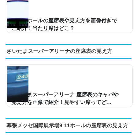
ご紹介し、見やすさなどについても説明していきます。
日本ガイシホールの座席表の画像とキャパは？日本ガイ
シホールの座席表の画像は以下の通りです。引用：日本
大阪城ホールの座席表や見え方を画像付きで
ガイシホール公式HPちなみに日本ガイシホール公式H...
ご紹介！当たり席はどこ？
ライブの予定がある人今度、大阪城ホールのライブに行
くんだけど、座席からの眺めが気になって……。どんな
さいたまスーパーアリーナの座席表の見え方
雰囲気か実際の写真とかを見てみたい。そこで、当記事
では大阪城ホールの座席からの実際の写真の紹介当たり
席はどこ？大阪城ホールのキャパやアクセスなどについ
て、解説。この記事を読めば、大阪城ホールの座席から
の眺めがどのような感じなのかがわかりますよ。 (adsb
ygoogle = window.adsbygoogle || ).push({});大阪城ホー
ルの座席表の画像とキャパは？まず、大阪城ホールはス
さいたまスーパーアリーナ 座席表のキャパや
テージパターンAステージパターンBステージパ...
見え方を画像で紹介！見やすい席ってど...
コンサートなどでよく使用されるさいたまスーパーアリ
ーナ。収容人数は約37,000人と関東のコンサート会場で
幕張メッセ国際展示場9-11ホールの座席表の見え方
は規模が非常に大きいのが特徴です。そこで、お目当の
ライブのチケットが当選して自分の座席からどのような