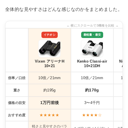
全体的な見やすさはどんな感じなのかをまとめました。
← 横にスクロールで3機種を比較 →
イチオシ
最軽量・最安
Vixen アリーナH
Kenko Classi-air
Nik
10×21
10×21DH
A21
10倍／21mm
10倍／21mm
10
倍率／口径
約170g
約195g
重さ
1万円前後
3〜4千円
価格の目安
★★★★★
★★★★☆
おすすめ度
軽さと見やすさのバラ