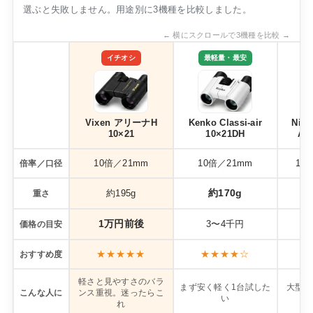
すすめのホテルを3つご紹介していきます。徒歩圏内お
選ぶと失敗しません。用途別に3機種を比較しました。
すすめホテル① 富山地鉄ホテル富山地鉄ホテルposted
← 横にスクロールで3機種を比較 →
with トマレバ富山県富山市桜町1-1-1楽天トラベルで探
すじゃらんで探す一休で探すYahoo!トラベルで探す料...
イチオシ
最軽量・最安
Vixen アリーナH
Kenko Classi-air
Nik
10×21
10×21DH
A21
10倍／21mm
10倍／21mm
10
倍率／口径
約170g
約195g
重さ
1万円前後
3〜4千円
価格の目安
★★★★★
★★★★☆
おすすめ度
軽さと見やすさのバラ
まず安く軽く1台試した
大型会
こんな人に
ンス重視。迷ったらこ
い
り
れ