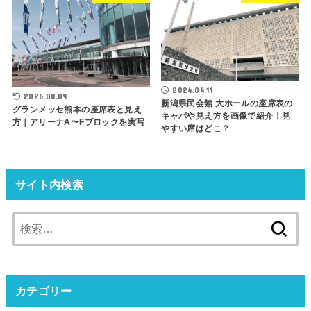
2024.04.11
2026.08.09
新潟県民会館 大ホールの座席表の
グランメッセ熊本の座席表と見え
キャパや見え方を画像で紹介！見
方｜アリーナA〜Fブロックを実写
やすい席はどこ？
サイト内検索
検
索:
カテゴリー