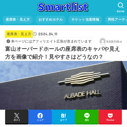
SEARCH
座席表・見え方
おすすめホテル
チケット当落情報
男性アーテ
2024.04.11
座席表・見え方
kktkhtks
本ページにはアフィリエイト広告が含まれています
富山オーバードホールの座席表のキャパや見え
方を画像で紹介！見やすさはどうなの？
ポスト
シェア
はてブ
送る
Pocket