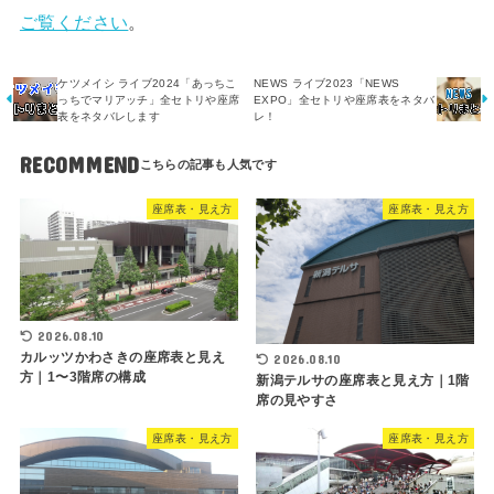
ご覧ください
。
ケツメイシ ライブ2024「あっちこ
NEWS ライブ2023「NEWS
っちでマリアッチ」全セトリや座席
EXPO」全セトリや座席表をネタバ
表をネタバレします
レ！
RECOMMEND
座席表・見え方
座席表・見え方
2026.08.10
カルッツかわさきの座席表と見え
2026.08.10
方｜1〜3階席の構成
新潟テルサの座席表と見え方｜1階
席の見やすさ
座席表・見え方
座席表・見え方