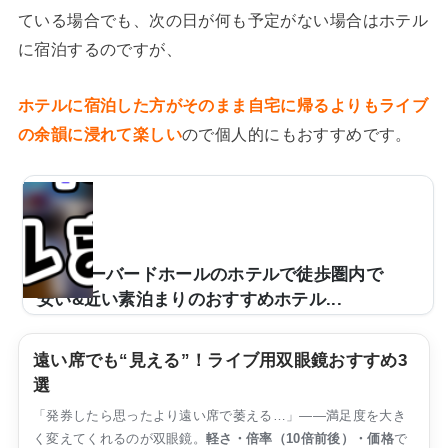
ている場合でも、次の日が何も予定がない場合はホテル
に宿泊するのですが、
ホテルに宿泊した方がそのまま自宅に帰るよりもライブ
の余韻に浸れて楽しい
ので個人的にもおすすめです。
富山オーバードホールのホテルで徒歩圏内で
安い&近い素泊まりのおすすめホテル...
ライブなどでよく使用される富山オーバードホール。多
くのアーティストのツアー会場などとして使用されてい
遠い席でも“見える”！ライブ用双眼鏡おすすめ3
ますが、遠方から来られたり、終演時間が夜遅かったり
選
すると、近くのホテルを利用する場合もあるかと思いま
「発券したら思ったより遠い席で萎える…」——満足度を大き
す。そこで、ここでは富山オーバードホールで徒歩圏内
く変えてくれるのが双眼鏡。
で行ける、距離が近くて値段が安めで素泊まりできるお
軽さ・倍率（10倍前後）・価格
で