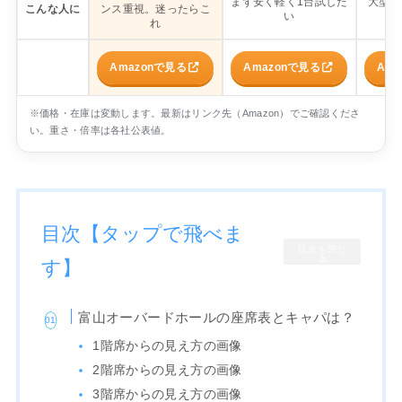
まず安く軽く1台試した
大型会
こんな人に
ンス重視。迷ったらこ
い
り
れ
Amazonで見る
Amazonで見る
Am
※価格・在庫は変動します。最新はリンク先（Amazon）でご確認くださ
い。重さ・倍率は各社公表値。
目次【タップで飛べま
目次を閉じ
る
す】
富山オーバードホールの座席表とキャパは？
1階席からの見え方の画像
2階席からの見え方の画像
3階席からの見え方の画像