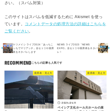
さい。（スパム対策）
このサイトはスパムを低減するために Akismet を使っ
ています。
コメントデータの処理方法の詳細はこちらを
ご覧ください
。
ケツメイシ ライブ2024「あっちこ
NEWS ライブ2023「NEWS
っちでマリアッチ」全セトリや座席
EXPO」全セトリや座席表をネタバ
表をネタバレします
レ！
RECOMMEND
座席表・見え方
座席表・見え方
2024.04.11
ベイシア文化ホール大ホールの座