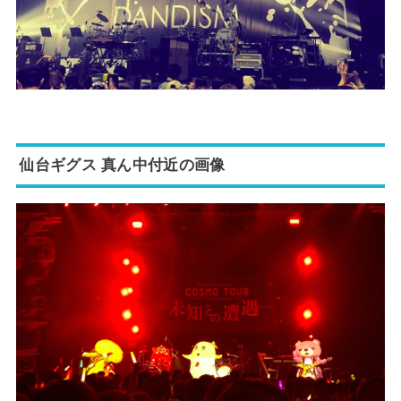
仙台ギグス 真ん中付近の画像