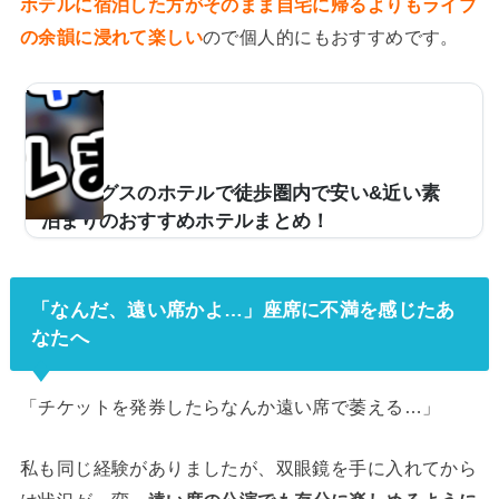
ホテルに宿泊した方がそのまま自宅に帰るよりもライブ
の余韻に浸れて楽しい
ので個人的にもおすすめです。
仙台ギグスのホテルで徒歩圏内で安い&近い素
泊まりのおすすめホテルまとめ！
ライブなどでよく使用される仙台ギグス。多くのアーテ
ィストのツアー会場などとして使用されていますが、遠
方から来られたり、終演時間が夜遅かったりすると、近
「なんだ、遠い席かよ…」座席に不満を感じたあ
くのホテルを利用する場合もあるかと思います。そこ
なたへ
で、ここでは仙台ギグスで徒歩圏内で行ける、距離が近
くて値段が安めで素泊まりできるおすすめのホテルを3
つご紹介していきます。徒歩圏内おすすめホテル① ホテ
「チケットを発券したらなんか遠い席で萎える…」
ルシーラックパル仙台ホテル シーラックパル仙台post
ed with トマレバ宮城県仙台市若林区六丁の目東町5-12
私も同じ経験がありましたが、双眼鏡を手に入れてから
楽天トラベルで探すじゃらんで探す一休で探すYahoo!
ト...