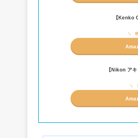
【Kenko C
Ama
【Nikon アキ
Ama