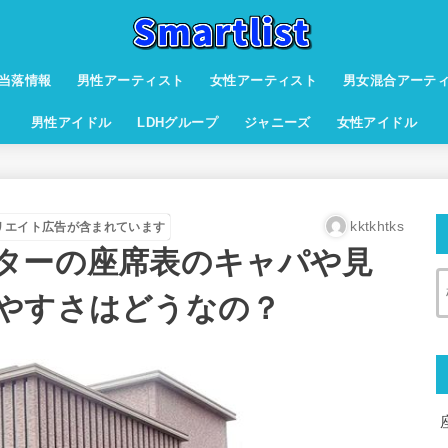
当落情報
男性アーティスト
女性アーティスト
男女混合アーテ
男性アイドル
LDHグループ
ジャニーズ
女性アイドル
kktkhtks
リエイト広告が含まれています
ターの座席表のキャパや見
やすさはどうなの？