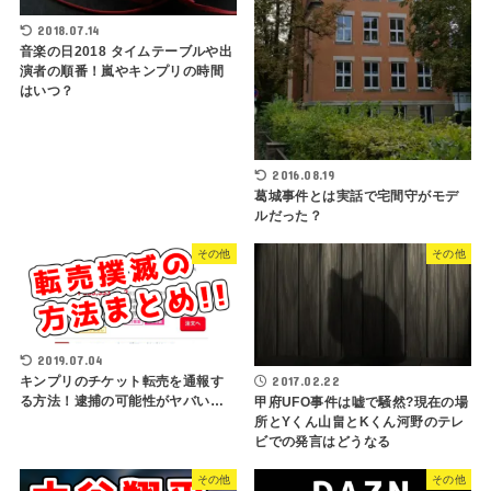
2018.07.14
音楽の日2018 タイムテーブルや出
演者の順番！嵐やキンプリの時間
はいつ？
2016.08.19
葛城事件とは実話で宅間守がモデ
ルだった？
その他
その他
2019.07.04
2017.02.22
キンプリのチケット転売を通報す
る方法！逮捕の可能性がヤバい…
甲府UFO事件は嘘で騒然?現在の場
所とYくん山畠とKくん河野のテレ
ビでの発言はどうなる
その他
その他