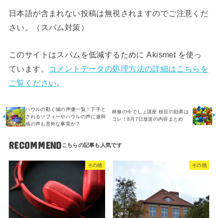
日本語が含まれない投稿は無視されますのでご注意くだ
さい。（スパム対策）
このサイトはスパムを低減するために Akismet を使っ
ています。
コメントデータの処理方法の詳細はこちらを
ご覧ください
。
ハウルの動く城の声優一覧！下手と
林修の今でしょ講座 枝豆の効果は
されるソフィーやハウルの声に違和
コレ！8月7日放送の内容まとめ
感の声も意外な事実が？
RECOMMEND
その他
その他