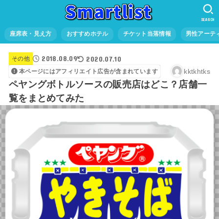
SEARCH
座席表・見え方
おすすめホテル
チケット当落情報
男性アーテ
2018.08.09
2020.07.10
その他
kktkhtks
本ページにはアフィリエイト広告が含まれています
ペヤングボトルソースの販売店はどこ？店舗一
覧をまとめてみた