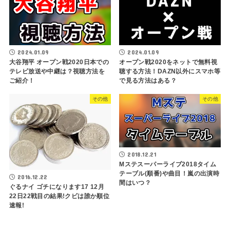
2024.01.09
2024.01.09
オープン戦2020をネットで無料視
大谷翔平 オープン戦2020日本での
聴する方法！DAZN以外にスマホ等
テレビ放送や中継は？視聴方法を
で見る方法はある？
ご紹介！
その他
その他
2018.12.21
Mステスーパーライブ2018タイム
テーブル(順番)や曲目！嵐の出演時
2016.12.22
間はいつ？
ぐるナイ ゴチになります17 12月
22日22戦目の結果!クビは誰か順位
速報!