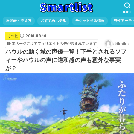
SEARCH
座席表・見え方
おすすめホテル
チケット当落情報
男性アーテ
2018.08.10
その他
kktkhtks
本ページにはアフィリエイト広告が含まれています
ハウルの動く城の声優一覧！下手とされるソフ
ィーやハウルの声に違和感の声も意外な事実
が？