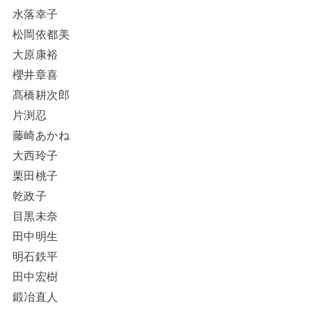
水落幸子
松岡依都美
大原康裕
櫻井章喜
髙橋耕次郎
片渕忍
藤崎あかね
大西玲子
栗田桃子
乾政子
目黒未奈
田中明生
明石鉄平
田中宏樹
鍛冶直人