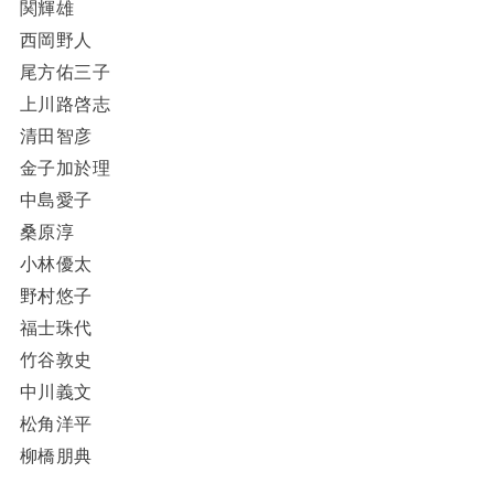
関輝雄
西岡野人
尾方佑三子
上川路啓志
清田智彦
金子加於理
中島愛子
桑原淳
小林優太
野村悠子
福士珠代
竹谷敦史
中川義文
松角洋平
柳橋朋典