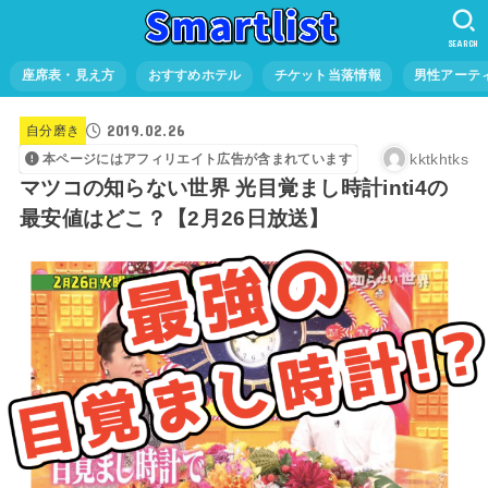
SEARCH
座席表・見え方
おすすめホテル
チケット当落情報
男性アーテ
2019.02.26
自分磨き
kktkhtks
本ページにはアフィリエイト広告が含まれています
マツコの知らない世界 光目覚まし時計inti4の
最安値はどこ？【2月26日放送】