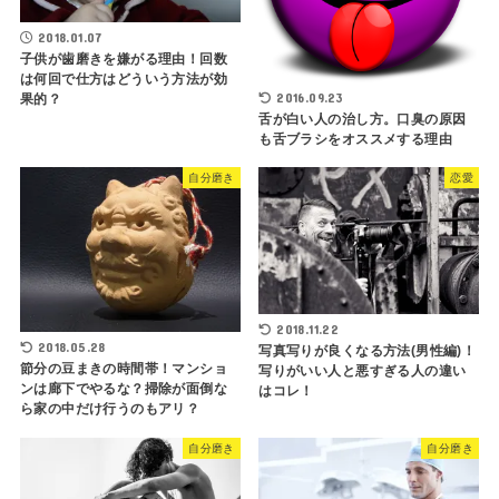
2018.01.07
子供が歯磨きを嫌がる理由！回数
は何回で仕方はどういう方法が効
2016.09.23
果的？
舌が白い人の治し方。口臭の原因
も舌ブラシをオススメする理由
自分磨き
恋愛
2018.11.22
2018.05.28
写真写りが良くなる方法(男性編)！
節分の豆まきの時間帯！マンショ
写りがいい人と悪すぎる人の違い
ンは廊下でやるな？掃除が面倒な
はコレ！
ら家の中だけ行うのもアリ？
自分磨き
自分磨き