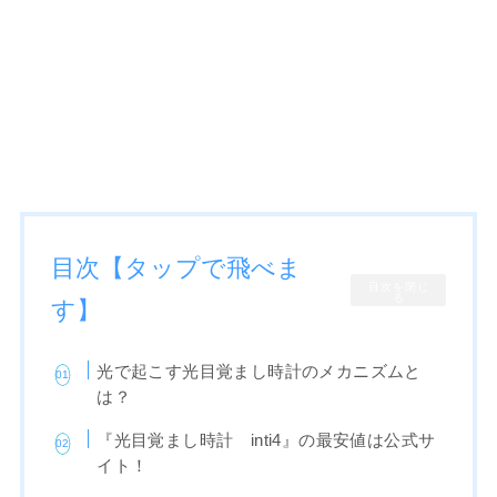
目次【タップで飛べま
目次を閉じ
る
す】
光で起こす光目覚まし時計のメカニズムと
は？
『光目覚まし時計 inti4』の最安値は公式サ
イト！