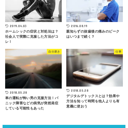
2019.04.03
2016.08.19
ホームシックの症状と対処法は？
親知らずの抜歯後の痛みのピーク
社会人で実際に克服した方法がコ
はいつまで続く？
レ！
自分磨き
仕事
2018.05.28
2018.05.28
デジタルデトックスとは？効果や
車の運転が怖い男の克服方法！パ
方法を知って時間を他人よりも有
ニック障害などの病気が突然発症
意義に使おう
している可能性もあった