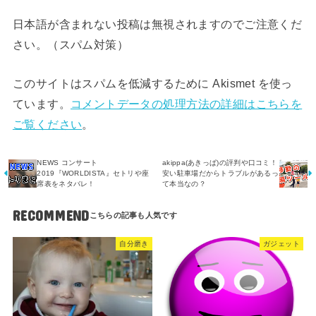
日本語が含まれない投稿は無視されますのでご注意くだ
さい。（スパム対策）
このサイトはスパムを低減するために Akismet を使っ
ています。
コメントデータの処理方法の詳細はこちらを
ご覧ください
。
NEWS コンサート
akippa(あきっぱ)の評判や口コミ！
2019『WORLDISTA』セトリや座
安い駐車場だからトラブルがあるっ
席表をネタバレ！
て本当なの？
RECOMMEND
自分磨き
ガジェット