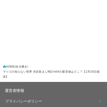
HOME
自分磨き
マツコの知らない世界 光目覚まし時計inti4の最安値はどこ？【2月26日放
送】
運営者情報
プライバシーポリシー