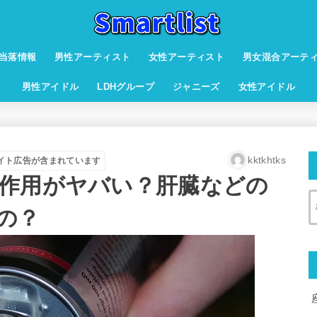
当落情報
男性アーティスト
女性アーティスト
男女混合アーテ
男性アイドル
LDHグループ
ジャニーズ
女性アイドル
kktkhtks
イト広告が含まれています
作用がヤバい？肝臓などの
の？