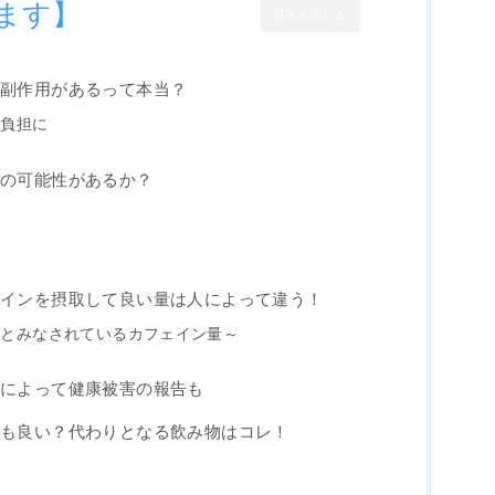
ます】
目次を閉じる
に副作用があるって本当？
の負担に
用の可能性があるか？
ェインを摂取して良い量は人によって違う！
全とみなされているカフェイン量～
取によって健康被害の報告も
ても良い？代わりとなる飲み物はコレ！