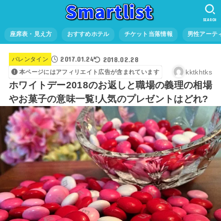
SEARCH
座席表・見え方
おすすめホテル
チケット当落情報
男性アーテ
2017.01.24
2018.02.28
バレンタイン
kktkhtks
本ページにはアフィリエイト広告が含まれています
ホワイトデー2018のお返しと職場の義理の相場
やお菓子の意味一覧!人気のプレゼントはどれ?