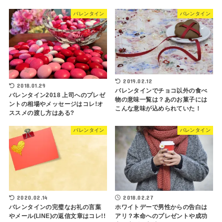
バレンタイン
バレンタイン
2019.02.12
2018.01.29
バレンタインでチョコ以外の食べ
バレンタイン2018 上司へのプレゼ
物の意味一覧は？あのお菓子には
ントの相場やメッセージはコレ!オ
こんな意味が込められていた！
ススメの渡し方はある?
バレンタイン
バレンタイン
2018.02.27
2020.02.14
ホワイトデーで男性からの告白は
バレンタインの完璧なお礼の言葉
アリ？本命へのプレゼントや成功
やメール(LINE)の返信文章はコレ!!