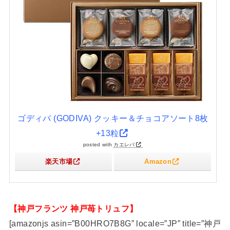
ゴディバ (GODIVA) クッキー＆チョコアソート8枚
+13粒
posted with
カエレバ
楽天市場
Amazon
【神戸フランツ 神戸苺トリュフ】
[amazonjs asin=”B00HRO7B8G” locale=”JP” title=”神戸