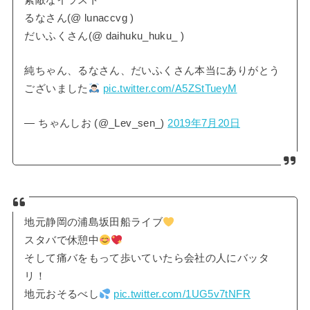
素敵なイラスト
るなさん(@ lunaccvg )
だいふくさん(@ daihuku_huku_ )
純ちゃん、るなさん、だいふくさん本当にありがとう
ございました
pic.twitter.com/A5ZStTueyM
— ちゃんしお (@_Lev_sen_)
2019年7月20日
地元静岡の浦島坂田船ライブ
スタバで休憩中
そして痛バをもって歩いていたら会社の人にバッタ
リ！
地元おそるべし
pic.twitter.com/1UG5v7tNFR