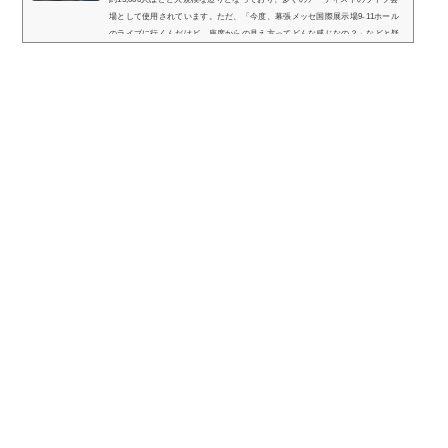
場として使用されています。ただ、「今度、幕張メッセ国際展示場9-11ホール
のライブに行くんだけど、座席からの見え方ってどんな感じなの？」などと疑
問を感じている方も少なくありません。そこで、幕張メッセ国際展示場9-11ホ
ールの座席表や座席からの眺めを実際の画像付きでご紹介し、全体的な見やす
さはどんな感じなのかについてまとめてみました。※幕張メッセイベントホー
ルや4〜6...