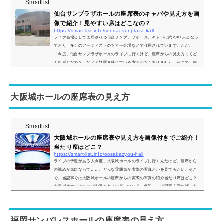
Smartlist
仙台サンプラザホールの座席表のキャパや見え方を画
像で紹介！見やすい席はどこなの？
https://smart-list.info/sendai-sunplaza-hall
ライブ会場として使用される仙台サンプラザホール。キャパは約2,000人となっ
ており、多くのアーティストのツアー会場などで使用されています。ただ、
「今度、仙台サンプラザホールのライブに行くけど、座席からの見え方ってど
んな感じなの？」などと疑問を感じている方も少なくありません。そこで、仙
台サンプラザホールの座席表や座席からの眺めを実際の画像付きでご紹介し、
見やすい場所はどこなのかについてもまとめてみました。仙台サンプラザホー
ルの座席表やキャパは？仙台サンプラザホールの座席表の画像は以下の通りで
大阪城ホールの座席表の見え方
す。会場...
Smartlist
大阪城ホールの座席表や見え方を画像付きでご紹介！
当たり席はどこ？
https://smart-list.info/oosakazyou-hall
ライブの予定がある人今度、大阪城ホールのライブに行くんだけど、座席から
の眺めが気になって……。どんな雰囲気か実際の写真とかを見てみたい。そこ
で、当記事では大阪城ホールの座席からの実際の写真の紹介当たり席はどこ？
大阪城ホールのキャパやアクセスなどについて、解説。この記事を読めば、大
阪城ホールの座席からの眺めがどのような感じなのかがわかりますよ。 (adsby
google = window.adsbygoogle || ).push({});大阪城ホールの座席表の画像とキャ
パは？まず、大阪城ホールはステージパターンAステージパターンBステージ
福岡サンパレスホールの座席表の見え方
パ...