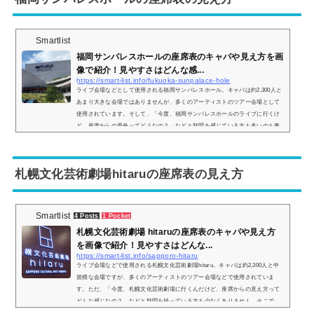
Smartlist
福岡サンパレスホールの座席表のキャパや見え方を画
像で紹介！見やすさはどんな感...
https://smart-list.info/fukuoka-sunpalace-hole
ライブ会場などとして使用される福岡サンパレスホール。キャパは約2,300人と
あまり大きな会場ではありませんが、多くのアーティストのツアー会場として
使用されています。そして、「今度、福岡サンパレスホールのライブに行くけ
ど、座席からの景色ってどうなの？」などと疑問を感じている方も多いのも事
実です。そこで、福岡サンパレスホールの座席表や座席からの見え方を実際の
画像でご紹介し、全体的な見やすさについてもまとめてみました。福岡サンパ
レスホールの座席表とキャパは？福岡サンパレスホールの座席表は以下の通り
札幌文化芸術劇場hitaruの座席表の見え方
です。...
Smartlist
4 Posts
1 Pocket
札幌文化芸術劇場 hitaruの座席表のキャパや見え方
を画像で紹介！見やすさはどんな...
https://smart-list.info/sapporo-hitaru
ライブ会場などで使用される札幌文化芸術劇場hitaru。キャパは約2,300人と中
規模な会場ですが、多くのアーティストのツアー会場などで使用されていま
す。ただ、「今度、札幌文化芸術劇場に行くんだけど、座席からの見え方って
どんな感じなの？」などと疑問を持っている方も少なくありません。そこで、
札幌文化芸術劇場の座席表や座席からの眺めを実際の画像付きでご紹介し、見