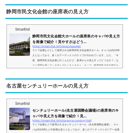
体的な見やすさはどんな感じなのかをまとめました。 J:COMホール八王子の座
席表とキャパは？J:COMホール八王子（旧オリンパスホール八王子）の座席表
静岡市民文化会館の座席表の見え方
の画像は以...
Smartlist
静岡市民文化会館大ホールの座席表のキャパや見え方
を画像で紹介！見やすさはどう...
https://smart-list.info/sizuokasimin
ライブ会場などとして使用される静岡市民文化会館大ホール。キャパは約2,000
人となっており、多くのアーティストのライブが行われています。ただ、「今
度、静岡市民文化会館に行くんだけど、座席からの見え方ってどうなの？」な
どと疑問を感じている方も少なくありません。そこで、静岡市民文化会館大ホ
ールの座席表や座席からの眺めを画像付きでご紹介し、全体的な見やすさはど
んな感じなのかをまとめました。静岡市民文化会館大ホールの座席表とキャパ
は？静岡市民文化会館大ホールの座席表の画像は以下の通りです。座席は 1階
名古屋センチュリーホールの見え方
席 2...
Smartlist
センチュリーホール(名古屋国際会議場)の座席表のキ
ャパや見え方を画像で紹介！見...
https://smart-list.info/nagoya-century-hall
ライブ会場などで使用されるセンチュリーホール（名古屋国際会議場）。キャ
パは約3,000人と中規模な造りとなっており、多くのアーティストのツアー会場