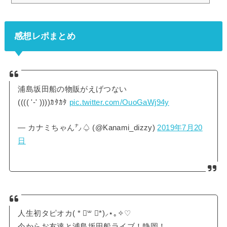
ールの座席表や座席からの眺めを画像付きでご紹介し、全体的な見やすさはど
んな感じなのかをまとめました。静岡市民文化会館大ホールの座席表とキャパ
は？静岡市民文化会館大ホールの座席表の画像は以下の通りです。座席は 1階
感想レポまとめ
席 2...
浦島坂田船の物販がえげつない
(((( '-' ))))ｶﾀｶﾀ
pic.twitter.com/OuoGaWj94y
— カナミちゃん㌨♤ (@Kanami_dizzy)
2019年7月20
日
人生初タピオカ( * ॑꒳ ॑*)⸝⋆｡✧♡
今からお友達と浦島坂田船ライブ！静岡！