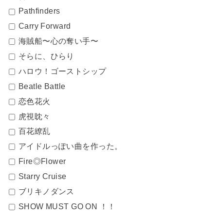
Pathfinders
Carry Forward
海賊船〜心の奪い手〜
そらに、ひらり
ハロウ！ゴーストシップ
Beatle Battle
恋色花火
虎視眈々
百花繚乱
アイドルっぽい曲を作った。
Fire◎Flower
Starry Cruise
ブリキノダンス
SHOW MUST GO ON ！！