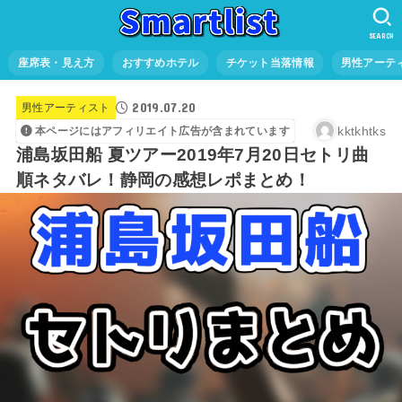
SEARCH
座席表・見え方
おすすめホテル
チケット当落情報
男性アーテ
2019.07.20
男性アーティスト
kktkhtks
本ページにはアフィリエイト広告が含まれています
浦島坂田船 夏ツアー2019年7月20日セトリ曲
順ネタバレ！静岡の感想レポまとめ！