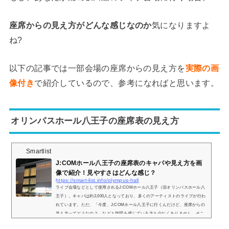
座席からの見え方がどんな感じなのか
気になりますよ
ね?
以下の記事では一部会場の座席からの見え方を
実際の画
像付き
で紹介しているので、参考になればと思います。
オリンパスホール八王子の座席表の見え方
Smartlist
J:COMホール八王子の座席表のキャパや見え方を画
像で紹介！見やすさはどんな感じ？
https://smart-list.info/olympus-hall
ライブ会場などとして使用されるJ:COMホール八王子（旧オリンパスホール八
王子）。キャパは約2,000人となっており、多くのアーティストのライブが行わ
れています。ただ、「今度、J:COMホール八王子に行くんだけど、座席からの
見え方ってどうなの？」などと疑問を感じている方も少なくありません。そこ
で、J:COMホール八王子の座席表や座席からの眺めを画像付きでご紹介し、全