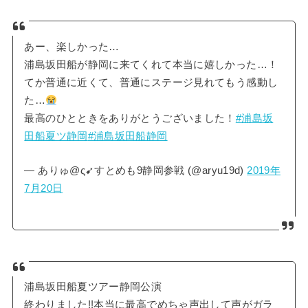
あー、楽しかった…
浦島坂田船が静岡に来てくれて本当に嬉しかった…！
てか普通に近くて、普通にステージ見れてもう感動し
た…
最高のひとときをありがとうございました！
#浦島坂
田船夏ツ静岡
#浦島坂田船静岡
— ありゅ@ς➹すとめも9静岡参戦 (@aryu19d)
2019年
7月20日
浦島坂田船夏ツアー静岡公演
終わりました!!本当に最高でめちゃ声出して声がガラ