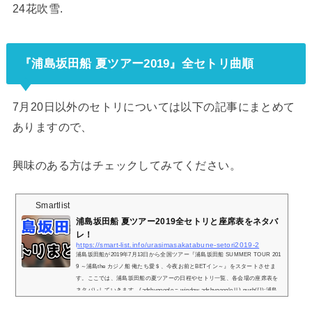
24花吹雪.
『浦島坂田船 夏ツアー2019』全セトリ曲順
7月20日以外のセトリについては以下の記事にまとめて
ありますので、
興味のある方はチェックしてみてください。
Smartlist
浦島坂田船 夏ツアー2019全セトリと座席表をネタバ
レ！
https://smart-list.info/urasimasakatabune-setori2019-2
浦島坂田船が2019年7月13日から全国ツアー『浦島坂田船 SUMMER TOUR 201
9 ～浦島the カジノ船 俺たち愛＄、今夜お前とBETイン～』をスタートさせま
す。ここでは、浦島坂田船の夏ツアーの日程やセトリ一覧、各会場の座席表を
ネタバレしていきます。(adsbygoogle = window.adsbygoogle || ).push({});浦島
坂田船 夏ツアー2019の日程とセトリ一覧！※『＋』マークをタップでセトリ一