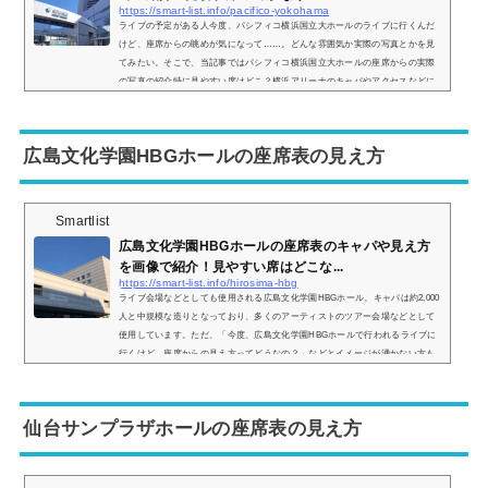
https://smart-list.info/pacifico-yokohama
ライブの予定がある人今度、パシフィコ横浜国立大ホールのライブに行くんだ
けど、座席からの眺めが気になって……。どんな雰囲気か実際の写真とかを見
てみたい。そこで、当記事ではパシフィコ横浜国立大ホールの座席からの実際
の写真の紹介特に見やすい席はどこ？横浜アリーナのキャパやアクセスなどに
ついて、解説。この記事を読めば、パシフィコ横浜の座席からの眺めがどのよ
うな感じなのかがわかりますよ。 (adsbygoogle = window.adsbygoogle || ).push
({});パシフィコ横浜 国立大ホールの座席表やキャパは？パシフィコ横浜国立...
広島文化学園HBGホールの座席表の見え方
Smartlist
広島文化学園HBGホールの座席表のキャパや見え方
を画像で紹介！見やすい席はどこな...
https://smart-list.info/hirosima-hbg
ライブ会場などとしても使用される広島文化学園HBGホール。キャパは約2,000
人と中規模な造りとなっており、多くのアーティストのツアー会場などとして
使用しています。ただ、「今度、広島文化学園HBGホールで行われるライブに
行くけど、座席からの見え方ってどうなの？」などとイメージが湧かない方も
多いと思います。そこで、広島文化学園HBGホールの座席表の画像や座席から
の眺めを実際の画像付きでご紹介し、見やすい席はどこなのかについてもまと
めてみました。広島文化学園HBGホールのアクセス広島文化学園HBGホールの
仙台サンプラザホールの座席表の見え方
アクセスは...