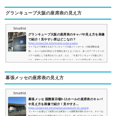
やすさはどんな感じなのかについてもまとめてみました。札幌文化芸術劇場の
座席表とキャパは？札幌文化芸術劇場の座席表の画像は以下の通りです。座席
グランキューブ大阪の座席表の見え方
は 1階...
Smartlist
グランキューブ大阪の座席表のキャパや見え方を画像
で紹介！見やすい席はどこなの？
https://smart-list.info/grand-cube-osaka
ライブなどで使用されるグランキューブ大阪メインホール（大阪国際会議
場）。キャパは約3,000人と中規模な造りとなっており、多くのアーティストの
ツアー会場として使用されています。ただ、「今度グランキューブ大阪に行く
けど、座席からの見え方ってどんな感じなの？」などと疑問を感じるかと思い
ます。そこで、グランキューブ大阪の座席からの眺めの画像ご紹介し、見やす
い席についてもまとめてみました。グランキューブ大阪の座席表とキャパは？
グランキューブ大阪の座席表の画像は以下の通りです。会場の造りは 1階席 2階
幕張メッセの座席表の見え方
席の2...
Smartlist
幕張メッセ 国際展示場9-11ホールの座席表のキャパ
や見え方を画像で紹介！見やすさ...
https://smart-list.info/makuharimesse9-11-zaseki
コンサート会場などで使用される幕張メッセ国際展示場9-11ホール。キャパは
約15,000人ほどと大規模な造りとなっており、多くのアーティストのライブ会