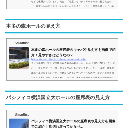
などで使用されています。ただ、「今度、センチュリーホールに行くんだけ
ど、座席からの見え方はどんな感じなんだろう…」などと疑問を持たれている
方も多いと思います。そこでセンチュリーホールの座席表と実際の見え方を画
像付きでご紹介し、見やすい席はどこなのかについてまとめてみました。セン
チュリーホール（名古屋国際会議場）の座席表とキャパは？センチュリーホー
本多の森ホールの見え方
ルの座席...
Smartlist
本多の森ホールの座席表のキャパや見え方を画像で紹
介！見やすさはどうなの？
https://smart-list.info/hondanomori-hole
ライブ会場などとして使用される本多の森ホール。キャパは約1,700人となって
おり、多くのアーティストのライブが行われています。ただ、「今度、本多の
森ホールに行くんだけど、座席からの見え方ってどうなの？」などと疑問を感
じている方も少なくありません。そこで、本多の森ホールの座席表や座席から
の眺めを画像付きでご紹介し、全体的な見やすさはどんな感じなのかをまとめ
ました。本多の森ホールの座席表とキャパは？本多の森ホールの座席表の画像
は以下の通りです。座席は1階席のみとなっており、キャパは約1,700人です。
パシフィコ横浜国立大ホールの座席表の見え方
ただ、...
Smartlist
パシフィコ横浜国立大ホールの座席表や見え方を画像
でご紹介！見切れ席ってかなり...