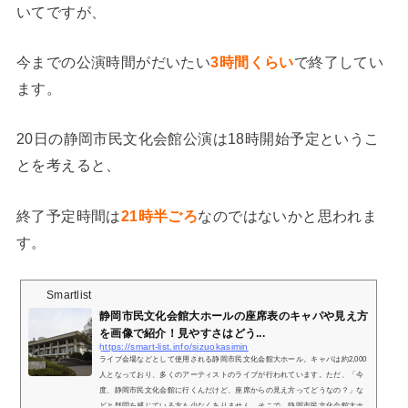
いてですが、
今までの公演時間がだいたい
3時間くらい
で終了してい
ます。
20日の静岡市民文化会館公演は18時開始予定というこ
とを考えると、
終了予定時間は
21時半ごろ
なのではないかと思われま
す。
Smartlist
静岡市民文化会館大ホールの座席表のキャパや見え方
を画像で紹介！見やすさはどう...
https://smart-list.info/sizuokasimin
ライブ会場などとして使用される静岡市民文化会館大ホール。キャパは約2,000
人となっており、多くのアーティストのライブが行われています。ただ、「今
度、静岡市民文化会館に行くんだけど、座席からの見え方ってどうなの？」な
どと疑問を感じている方も少なくありません。そこで、静岡市民文化会館大ホ