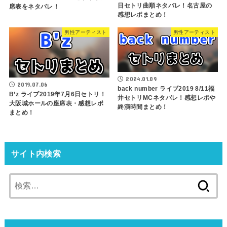
日セトリ曲順ネタバレ！名古屋の
席表をネタバレ！
感想レポまとめ！
男性アーティスト
男性アーティスト
2024.01.09
2019.07.06
back number ライブ2019 8/11福
B’z ライブ2019年7月6日セトリ！
井セトリMCネタバレ！感想レポや
大阪城ホールの座席表・感想レポ
終演時間まとめ！
まとめ！
サイト内検索
検
索: