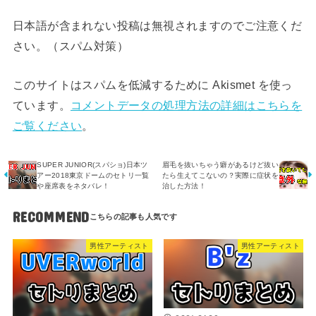
日本語が含まれない投稿は無視されますのでご注意くだ
さい。（スパム対策）
このサイトはスパムを低減するために Akismet を使っ
ています。
コメントデータの処理方法の詳細はこちらを
ご覧ください
。
SUPER JUNIOR(スパショ)日本ツ
眉毛を抜いちゃう癖があるけど抜い
アー2018東京ドームのセトリ一覧
たら生えてこないの？実際に症状を
や座席表をネタバレ！
治した方法！
RECOMMEND
男性アーティスト
男性アーティスト