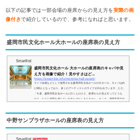
以下の記事では一部会場の座席からの見え方を
実際の画
像付き
で紹介しているので、参考になればと思います。
盛岡市民文化ホール大ホールの座席表の見え方
Smartlist
盛岡市民文化ホール 大ホールの座席表のキャパや見
え方を画像で紹介！見やすさはど...
https://smart-list.info/morioka-hall-zaseki
ライブ会場などとして使用される盛岡市民文化ホールの大ホール。キャパは約
1,500人となっており、多くのアーティストのライブが行われています。ただ、
「今度、盛岡市民文化ホールに行くんだけど、座席からの見え方ってどうな
の？」などと疑問を感じている方も少なくありません。そこで、盛岡市民文化
ホール(大ホール)の座席表や座席からの眺めを画像付きでご紹介し、全体的な
見やすさはどんな感じなのかをまとめました。盛岡市民文化ホール(大ホール)
の座席表とキャパは？盛岡市民文化ホールの座席表の画像は以下の通りです。
中野サンプラザホールの座席表の見え方
座席は ...
Smartlist
2 Pockets