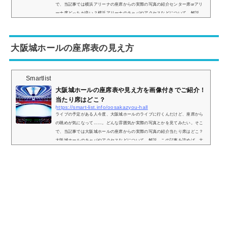
で、当記事では横浜アリーナの座席からの実際の写真の紹介センター席orアリ
ーナ席どっちが良い？横浜アリーナのキャパやアクセスなどについて、解説。
この記事を読めば、横浜アリーナの座席からの眺めがどのような感じなのかが
わかりますよ。 (adsbygoogle = window.adsbygoogle || ).push({});横浜アリーナ
の座席表やキャパは？横浜アリーナの座席表は以下の通りです。AパターンA
大阪城ホールの座席表の見え方
パ...
Smartlist
大阪城ホールの座席表や見え方を画像付きでご紹介！
当たり席はどこ？
https://smart-list.info/oosakazyou-hall
ライブの予定がある人今度、大阪城ホールのライブに行くんだけど、座席から
の眺めが気になって……。どんな雰囲気か実際の写真とかを見てみたい。そこ
で、当記事では大阪城ホールの座席からの実際の写真の紹介当たり席はどこ？
大阪城ホールのキャパやアクセスなどについて、解説。この記事を読めば、大
阪城ホールの座席からの眺めがどのような感じなのかがわかりますよ。 (adsby
google = window.adsbygoogle || ).push({});大阪城ホールの座席表の画像とキャ
パは？まず、大阪城ホールはステージパターンAステージパターンBステージ
パ...