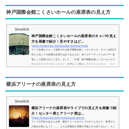
画像でご紹介し、全体的な見やすさについてもまとめてみました。福岡サンパ
レスホールの座席表とキャパは？福岡サンパレスホールの座席表は以下の通り
神戸国際会館こくさいホールの座席表の見え方
です。...
Smartlist
神戸国際会館こくさいホールの座席表のキャパや見え
方を画像で紹介！見やすさはど...
https://smart-list.info/koube-kokusai-hole
ライブ会場などとして使用される神戸国際会館こくさいホール。キャパは約2,0
00人と決して大規模な会場ではありませんが、多くのアーティストのツアー会
場として使用されています。そして、「今度、神戸国際会館こくさいホールで
行われるライブに行くんだけど、座席からの眺めってどうなんだろう…」など
と疑問を持っている方も多いと思います。そこで、神戸国際会館こくさいホー
ルの座席表と座席からの見え方を実際の画像付きでご紹介し、見やすさについ
てもまとめてみました。神戸国際会館こくさいホールの座席表とキャパは？神
横浜アリーナの座席表の見え方
戸国際...
Smartlist
横浜アリーナの座席表やライブでの見え方を画像で紹
介！センター席とアリーナ席は...
https://smart-list.info/yokohama-arena
ライブの予定がある人今度、横浜アリーナのライブに行くんだけど、座席から
の眺めが気になって……。どんな雰囲気か実際の写真とかを見てみたい。そこ