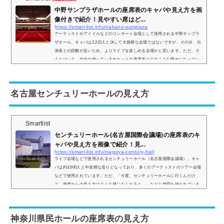
中野サンプラザホールの座席表のキャパや見え方を画
像付きで紹介！見やすい席はど...
https://smart-list.info/nakano-sunplaza
アーティストやアイドルなどのコンサート会場として使用される中野サンプラ
ザホール。キャパは2,222人と決して大規模な会場ではないですが、その分、出
演者との距離が近いため、よりライブを楽しめる会場かと思います。ただ、そ
うとはいえ、自分の持っているチケットの座席表はどのような眺めになってい
るのか見え方が気になりますよね？そこで、実際の画像付きで座席表からの見
え方をご紹介し、見やすい席はどこなのかについてもまとめていきます。中野
サンプラザホールの座席表とキャパは？中野サンプラザホールのホームページ
名古屋センチュリーホールの見え方
に掲載...
Smartlist
センチュリーホール(名古屋国際会議場)の座席表のキ
ャパや見え方を画像で紹介！見...
https://smart-list.info/nagoya-century-hall
ライブ会場などで使用されるセンチュリーホール（名古屋国際会議場）。キャ
パは約3,000人と中規模な造りとなっており、多くのアーティストのツアー会場
などで使用されています。ただ、「今度、センチュリーホールに行くんだけ
ど、座席からの見え方はどんな感じなんだろう…」などと疑問を持たれている
方も多いと思います。そこでセンチュリーホールの座席表と実際の見え方を画
像付きでご紹介し、見やすい席はどこなのかについてまとめてみました。セン
チュリーホール（名古屋国際会議場）の座席表とキャパは？センチュリーホー
神奈川県民ホールの座席表の見え方
ルの座席...