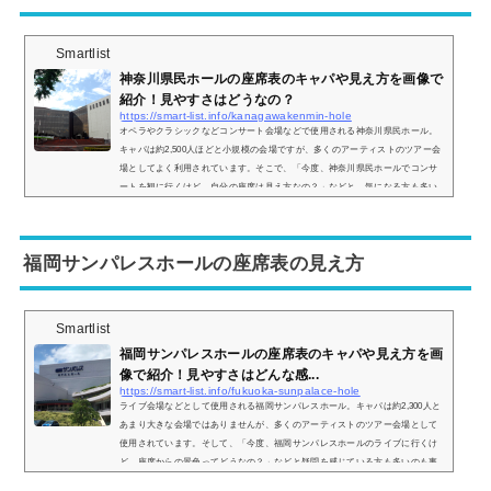
Smartlist
神奈川県民ホールの座席表のキャパや見え方を画像で
紹介！見やすさはどうなの？
https://smart-list.info/kanagawakenmin-hole
オペラやクラシックなどコンサート会場などで使用される神奈川県民ホール。
キャパは約2,500人ほどと小規模の会場ですが、多くのアーティストのツアー会
場としてよく利用されています。そこで、「今度、神奈川県民ホールでコンサ
ートを観に行くけど、自分の座席は見え方なの？」などと、気になる方も多い
と思うので、座席表や実際の見え方を画像付きでご紹介し、その中でも見やす
い席なども併せてまとめてみました。神奈川県民ホールの座席表とキャパは？
神奈川県民ホールの座席表の画像は以下の通りです。大きく分けると、 1階席 2
福岡サンパレスホールの座席表の見え方
階...
Smartlist
福岡サンパレスホールの座席表のキャパや見え方を画
像で紹介！見やすさはどんな感...
https://smart-list.info/fukuoka-sunpalace-hole
ライブ会場などとして使用される福岡サンパレスホール。キャパは約2,300人と
あまり大きな会場ではありませんが、多くのアーティストのツアー会場として
使用されています。そして、「今度、福岡サンパレスホールのライブに行くけ
ど、座席からの景色ってどうなの？」などと疑問を感じている方も多いのも事
実です。そこで、福岡サンパレスホールの座席表や座席からの見え方を実際の