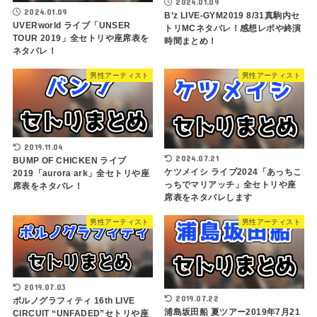
2024.01.09
2024.01.09
B’z LIVE-GYM2019 8/31真駒内セ
UVERworld ライブ「UNSER
トリMCネタバレ！感想レポや終演
TOUR 2019」全セトリや座席表を
時間まとめ！
ネタバレ！
男性アーティスト
男性アーティスト
2019.11.04
2024.07.21
BUMP OF CHICKEN ライブ
ケツメイシ ライブ2024「あっちこ
2019「aurora ark」全セトリや座
っちでマリアッチ」全セトリや座
席表をネタバレ！
席表をネタバレします
男性アーティスト
男性アーティスト
2019.07.03
2019.07.22
ポルノグラフィティ 16th LIVE
浦島坂田船 夏ツアー2019年7月21
CIRCUIT “UNFADED”セトリや座