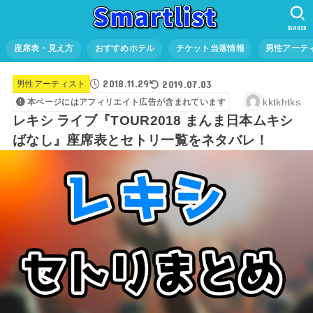
SEARCH
座席表・見え方
おすすめホテル
チケット当落情報
男性アーテ
2018.11.29
2019.07.03
男性アーティスト
kktkhtks
本ページにはアフィリエイト広告が含まれています
レキシ ライブ『TOUR2018 まんま日本ムキシ
ばなし』座席表とセトリ一覧をネタバレ！