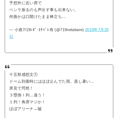
予想外に近い席で
ペンラ振るのも声出す事も出来ない。
何曲かは口開けたまま棒立ち…
— 小夜7/19ﾚﾎﾟ·ﾈﾀﾊﾞﾚ有 (@719netabare)
2019年7月20
日
十五祭感想文①
ドーム到着時にはほぼ止んでた雨。蒸し暑い…
席見て愕然！
３塁側Ｉ列…違う！
１列！角席マジか！
ほぼアリーナ←嘘