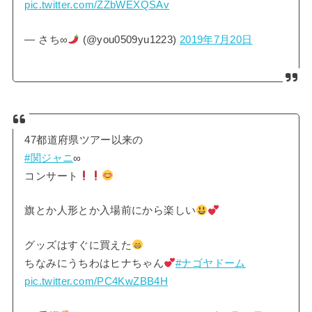
pic.twitter.com/ZZbWEXQSAv
— さち∞
(@you0509yu1223)
2019年7月20日
47都道府県ツアー以来の
#関ジャニ
∞
コンサート
旗とか人形とか入場前にから楽しい
グッズはすぐに買えた
ちなみにうちわはヒナちゃん
#ナゴヤドーム
pic.twitter.com/PC4KwZBB4H