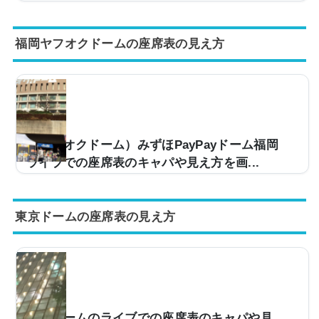
野球だけでなく、ライブ会場としても使用される札幌ド
ーム。キャパは約53,000人と大規模な会場となってお
福岡ヤフオクドームの座席表の見え方
り、第一線で活躍するアーティストのツアー会場として
使用されています。しかし「今度、札幌ドームのライブ
に行くんだけど、座席からの見え方ってどんな感じな
の？」などと疑問を感じている方も少なくありません。
そこで、札幌ドームの座席表や座席からの眺めを実際の
画像付きでご紹介し、見やすい席はどこなのかについて
もまとめてみました。札幌ドームのライブ時の座席表と
（ヤフオクドーム）みずほPayPayドーム福岡
キャパは？札幌ドームのライブ時の座席表の画像は以
ライブでの座席表のキャパや見え方を画...
下...
野球だけでなく、ライブ会場としても使用されるみずほ
PayPayドーム福岡（旧・ヤフオクドーム）。キャパは
東京ドームの座席表の見え方
約52,500人と大規模な会場となっており、第一線で活躍
するアーティストのツアー会場などで使用させていま
す。しかし「今度、みずほPayPayドーム福岡のライブ
に行くけど、座席からの見え方ってどんな感じなの？」
などと疑問を持っている方も多いです。そこで、みずほ
PayPayドーム福岡の座席表や座席からの眺めを実際の
画像付きでご紹介し、見やすい席はどこなのかについて
東京ドームのライブでの座席表のキャパや見