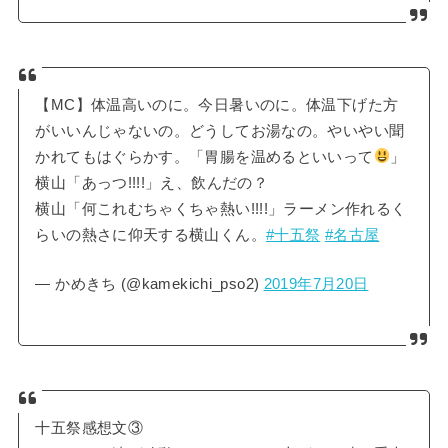
【MC】体温高いのに。今日暑いのに。体温下げた方
がいいんじゃないの。どうしてお湯なの。やいやい聞
かれてもはぐらかす。「胃腸を温めるといいって
」
横山「あっつ!!!!」え、飲んだの？
横山「何これむちゃくちゃ熱い!!!!」ラーメン作れるく
らいの熱さに仰天する横山くん。
#十五祭
#名古屋
— かめきち (@kamekichi_pso2)
2019年7月20日
十五祭感想文③