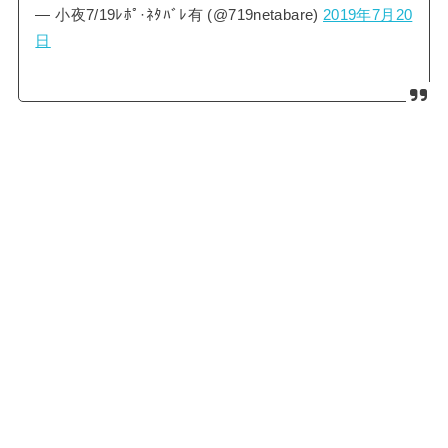
— 小夜7/19ﾚﾎﾟ·ﾈﾀﾊﾞﾚ有 (@719netabare)
2019年7月20
日