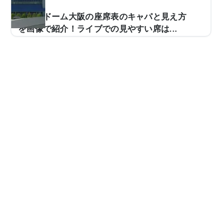
で、座席表とアリーナ席から5階席まで全5エリアの見え
方を実際の投稿写真でご紹介し、見やすい席はどこなの
京セラドーム大阪の座席表のキャパと見え方
かもまとめました。バンテリンドーム ナゴヤの座席表...
を画像で紹介！ライブでの見やすい席は...
野球だけでなく、ライブ会場として使用される京セラド
ーム大阪。キャパは約55,000人と大規模な会場で、多く
のアーティストのツアーなどで使用されますが、「京セ
ラドーム大阪のライブのチケットが当たったけど、どの
ような景色が見えるんだろう…」と思っている方も多い
です。大規模な会場なだけに実際はどのような見え方を
するのか、画像とともに座席表と併せてご紹介していき
ます！京セラドーム大阪の座席表とキャパは？京セラド
ーム大阪の座席表は以下の通りとなります。引用：京セ
ラドーム大阪公式HPちなみに京セラドーム大阪の公式...