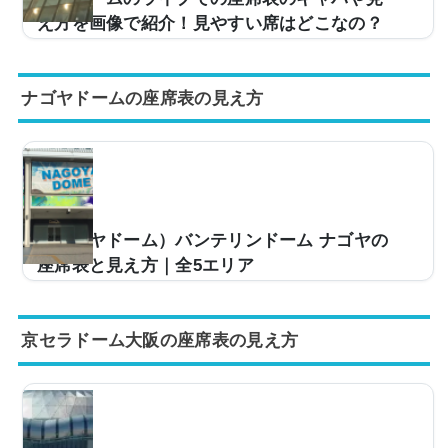
もまとめてみました。みずほPayPayドーム福岡のライ
え方を画像で紹介！見やすい席はどこなの？
ブでの...
野球だけでなく、ライブ会場などとしても使用される東
京ドーム。キャパは約57,000人と大規模な造りとなって
ナゴヤドームの座席表の見え方
おり、第一線で活躍するアーティストがツアー会場など
として使用しています。ただ、「今度、東京ドームで行
われるライブに行くけど、座席からの見え方ってどうな
の？」などとイメージが湧かない方も多いと思います。
そこで、東京ドームの座席表の画像や座席からの眺めを
実際の画像付きでご紹介し、見やすい席はどこなのかに
ついてもまとめてみました。東京ドームのライブでの座
（ナゴヤドーム）バンテリンドーム ナゴヤの
席表とキャパは？東京ドームのライブ時の座席表の...
座席表と見え方｜全5エリア
野球だけでなく、ライブ会場としても使用されるバンテ
リンドーム ナゴヤ（旧・ナゴヤドーム）。アリーナを使
京セラドーム大阪の座席表の見え方
うライブ時のキャパは最大約50,600人と国内最大級で、
第一線で活躍するアーティストがツアー会場として使用
しています。ただ、「今度バンテリンドーム ナゴヤのラ
イブに行くけど、座席からの見え方ってどんな感じな
の？」と疑問を持っている方も多いと思います。そこ