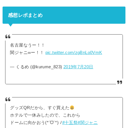
感想レポまとめ
名古屋なうー！！
関ジャニ∞ー！！
pic.twitter.com/zgBnLo0VmK
— くるめ (@kurume_823)
2019年7月20日
グッズQRだから、すぐ買えた
ホテルで一休みしたので、これから
ドームに向かおう(*ˊᗜˋ*) ﾉ
#十五祭
#関ジャニ