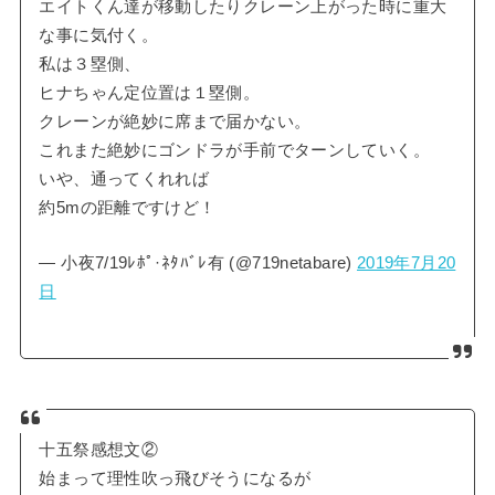
エイトくん達が移動したりクレーン上がった時に重大
な事に気付く。
私は３塁側、
ヒナちゃん定位置は１塁側。
クレーンが絶妙に席まで届かない。
これまた絶妙にゴンドラが手前でターンしていく。
いや、通ってくれれば
約5mの距離ですけど！
— 小夜7/19ﾚﾎﾟ·ﾈﾀﾊﾞﾚ有 (@719netabare)
2019年7月20
日
十五祭感想文②
始まって理性吹っ飛びそうになるが