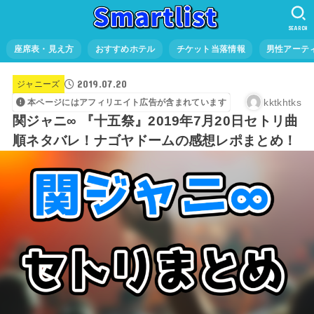
SEARCH
座席表・見え方
おすすめホテル
チケット当落情報
男性アーテ
2019.07.20
ジャニーズ
kktkhtks
本ページにはアフィリエイト広告が含まれています
関ジャニ∞ 『十五祭』2019年7月20日セトリ曲
順ネタバレ！ナゴヤドームの感想レポまとめ！