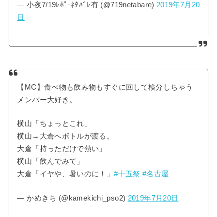
— 小夜7/19ﾚﾎﾟ·ﾈﾀﾊﾞﾚ有 (@719netabare)
2019年7月20
日
【MC】食べ物も飲み物もすぐに回して検分しちゃう
メンバー大好き。
横山「ちょっとこれ」
横山→大倉へボトルが渡る。
大倉「持っただけで熱い」
横山「飲んでみて」
大倉「イヤや、暑いのに！」
#十五祭
#名古屋
— かめきち (@kamekichi_pso2)
2019年7月20日