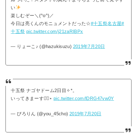
い
楽しむぞー＼(^o^)／
今日は亮くんのモニュメントだった☆
#十五祭名古屋
#
十五祭
pic.twitter.com/j21zaRIBPx
— りょーこ♪ (@hazukisuzu)
2019年7月20日
十五祭 ナゴヤドーム2日目✧︎*。
いってきまーす◡̈⃝︎⋆
pic.twitter.com/lDRG47vw0Y
— ぴろりん (@you_45cho)
2019年7月20日