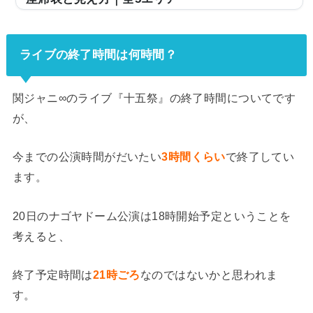
野球だけでなく、ライブ会場としても使用されるバンテ
リンドーム ナゴヤ（旧・ナゴヤドーム）。アリーナを使
うライブ時のキャパは最大約50,600人と国内最大級で、
ライブの終了時間は何時間？
第一線で活躍するアーティストがツアー会場として使用
しています。ただ、「今度バンテリンドーム ナゴヤのラ
イブに行くけど、座席からの見え方ってどんな感じな
関ジャニ∞のライブ『十五祭』の終了時間についてです
の？」と疑問を持っている方も多いと思います。そこ
が、
で、座席表とアリーナ席から5階席まで全5エリアの見え
方を実際の投稿写真でご紹介し、見やすい席はどこなの
今までの公演時間がだいたい
3時間くらい
で終了してい
かもまとめました。バンテリンドーム ナゴヤの座席表...
ます。
20日のナゴヤドーム公演は18時開始予定ということを
考えると、
終了予定時間は
21時ごろ
なのではないかと思われま
す。