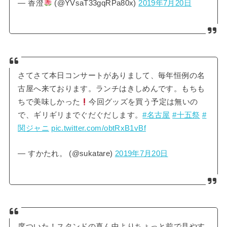
— 香澄
(@YVsaT33gqRPa80x)
2019年7月20日
さてさて本日コンサートがありまして、毎年恒例の名
古屋へ来ております。ランチはきしめんです。もちも
ちで美味しかった
今回グッズを買う予定は無いの
で、ギリギリまでぐだぐだします。
#名古屋
#十五祭
#
関ジャニ
pic.twitter.com/obtRxB1vBf
— すかたれ。 (@sukatare)
2019年7月20日
席ついた！スタンドの真ん中よりちょっと前で見やす