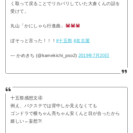
く取って戻ることでリカバリしていた大倉くんの話を
受けて。
丸山「かにしゃら行進曲」
ぼそっと言った！！！
#十五祭
#名古屋
— かめきち (@kamekichi_pso2)
2019年7月20日
十五祭感想文④
例え、バクステでは背中しか見えなくても
ゴンドラで横ちゃん亮ちゃん安くんと目が合ったから
嬉しい←妄想?!