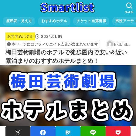
SEARCH
座席表・見え方
おすすめホテル
チケット当落情報
男性アーテ
2024.01.09
おすすめホテル
kktkhtks
本ページにはアフィリエイト広告が含まれています
梅田芸術劇場のホテルで徒歩圏内で安い&近い
素泊まりのおすすめホテルまとめ！