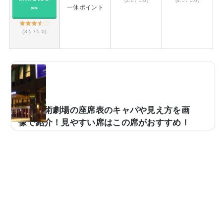
(3.0 / 5.0)
(4.5 / 5.0)
一休ポイント
>>
(3.5 / 5.0)
梅田芸術劇場の座席表のキャパや見え方を画
像で紹介！見やすい席はこの席がおすすめ！
ミュージカルなどの会場として使用される梅田芸術劇
場。キャパは約2,000人と中規模な造りになっており、
あまり会場が大きくない分、近い距離感で楽しむことが
できます。ただ、「今度、梅田芸術劇場に行くけど、座
席からの見え方がよくわからない…」という方も多いと
思います。そこで、実際の見え方を画像付きでご紹介
し、おすすめの見やすい席についてもまとめてみまし
た。梅田芸術劇場の座席表とキャパは？梅田芸術劇場の