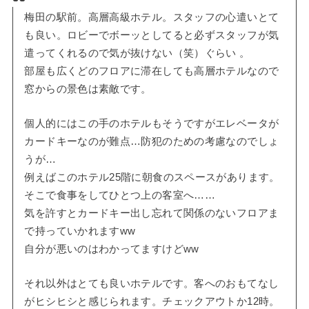
梅田の駅前。高層高級ホテル。スタッフの心遣いとて
も良い。ロビーでボーッとしてると必ずスタッフが気
遣ってくれるので気が抜けない（笑）ぐらい 。
部屋も広くどのフロアに滞在しても高層ホテルなので
窓からの景色は素敵です。
個人的にはこの手のホテルもそうですがエレベータが
カードキーなのが難点…防犯のための考慮なのでしょ
うが…
例えばこのホテル25階に朝食のスペースがあります。
そこで食事をしてひとつ上の客室へ……
気を許すとカードキー出し忘れて関係のないフロアま
で持っていかれますww
自分が悪いのはわかってますけどww
それ以外はとても良いホテルです。客へのおもてなし
がヒシヒシと感じられます。チェックアウトか12時。