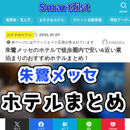
SEARCH
座席表・見え方
おすすめホテル
チケット当落情報
男性アーテ
2024.01.09
おすすめホテル
kktkhtks
本ページにはアフィリエイト広告が含まれています
朱鷺メッセのホテルで徒歩圏内で安い&近い素
泊まりのおすすめホテルまとめ！
ポスト
シェア
はてブ
送る
Pocket