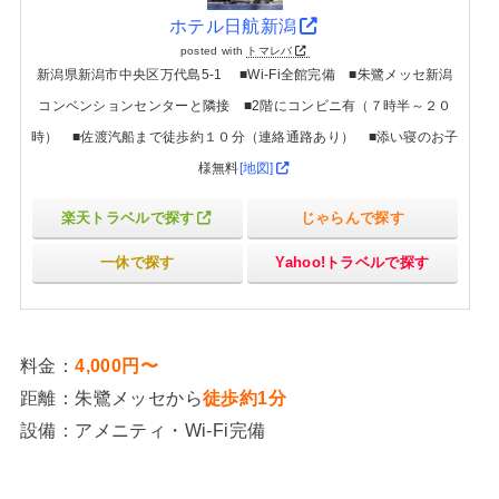
ホテル日航新潟
posted with
トマレバ
新潟県新潟市中央区万代島5-1 ■Wi-Fi全館完備 ■朱鷺メッセ新潟
コンベンションセンターと隣接 ■2階にコンビニ有（７時半～２０
時） ■佐渡汽船まで徒歩約１０分（連絡通路あり） ■添い寝のお子
様無料
[地図]
楽天トラベルで探す
じゃらんで探す
一休で探す
Yahoo!トラベルで探す
料金：
4,000円〜
距離：朱鷺メッセから
徒歩約1分
設備：アメニティ・Wi-Fi完備