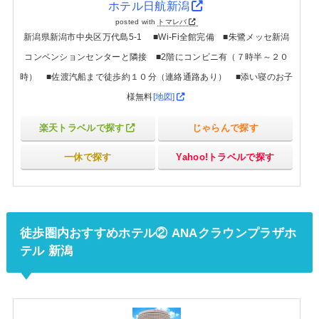
ホテル日航新潟
posted with
トマレバ
新潟県新潟市中央区万代島5-1 ■Wi-Fi全館完備 ■朱鷺メッセ新潟
コンベンションセンターと隣接 ■2階にコンビニ有（７時半～２０
時） ■佐渡汽船まで徒歩約１０分（連絡通路あり） ■添い寝のお子
様無料
[地図]
楽天トラベルで探す
じゃらんで探す
一休で探す
Yahoo!トラベルで探す
徒歩圏内おすすめホテル② ANAクラウンプラザホ
テル 新潟