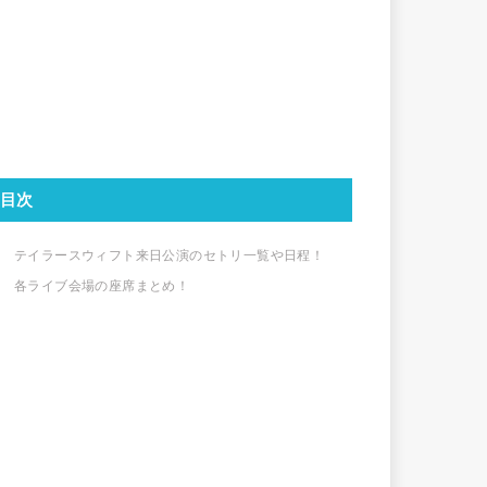
目次
テイラースウィフト来日公演のセトリ一覧や日程！
各ライブ会場の座席まとめ！