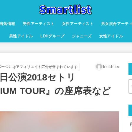
当落情報
男性アーティスト
女性アーティスト
男女混合アーテ
男性アイドル
LDHグループ
ジャニーズ
女性アイドル
kktkhtks
ページにはアフィリエイト広告が含まれています
公演2018セトリ
ADIUM TOUR』の座席表など