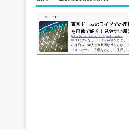
Smartlist
東京ドームのライブでの座
を画像で紹介！見やすい席
https://smart-list.info/tokyo-dome-live
野球だけでなく、ライブ会場などとし
パは約57,000人と大規模な造りとな
ィストがツアー会場などとして使用し
ームで行われるライブに行くけど、座
などとイメージが湧かない方も多いと
座席表の画像や座席からの眺めを実際
席はどこなのかについてもまとめてみ
座席表とキャパは？東京ドームのライブ時