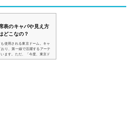
席表のキャパや見え方
はどこなの？
ても使用される東京ドーム。キャ
っており、第一線で活躍するアーテ
ています。ただ、「今度、東京ド
席からの見え方ってどうなの？」
思います。そこで、東京ドームの
の画像付きでご紹介し、見やすい
ました。東京ドームのライブでの
の座席表の...