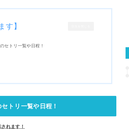
ます】
目次を閉じる
演のセトリ一覧や日程！
！
方
のセトリ一覧や日程！
示されます！