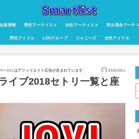
当落情報
男性アーティスト
女性アーティスト
男女混合アーテ
男性アイドル
LDHグループ
ジャニーズ
女性アイドル
kktkhtks
ページにはアフィリエイト広告が含まれています
ライブ2018セトリ一覧と座