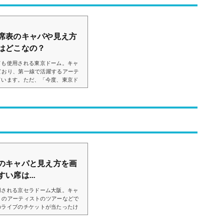
席表のキャパや見え方
はどこなの？
ても使用される東京ドーム。キャ
っており、第一線で活躍するアーテ
ています。ただ、「今度、東京ド
席からの見え方ってどうなの？」
思います。そこで、東京ドームの
の画像付きでご紹介し、見やすい
ました。東京ドームのライブでの
の座席表の...
のキャパと見え方を画
い席は...
用される京セラドーム大阪。キャ
多くのアーティストのツアーなどで
のライブのチケットが当たったけ
…」と思っている方も多いです。