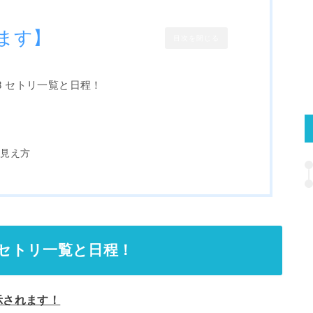
ます】
目次を閉じる
8 セトリ一覧と日程！
！
方
の見え方
 セトリ一覧と日程！
示されます！