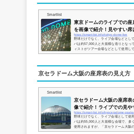
Smartlist
東京ドームのライブでの座
を画像で紹介！見やすい席
https://smart-list.info/tokyo-dome-live
野球だけでなく、ライブ会場などとし
パは約57,000人と大規模な造りとな
ィストがツアー会場などとして使用し
ームで行われるライブに行くけど、座
などとイメージが湧かない方も多いと
座席表の画像や座席からの眺めを実際
席はどこなのかについてもまとめてみ
京セラドーム大阪の座席表の見え方
座席表とキャパは？東京ドームのライブ時
Smartlist
京セラドーム大阪の座席表
像で紹介！ライブでの見やす
https://smart-list.info/kyoceradome-osaka
野球だけでなく、ライブ会場として使
パは約55,000人と大規模な会場で、
使用されますが、「京セラドーム大阪
ど、どのような景色が見えるんだろう