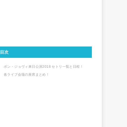
目次
ボン・ジョヴィ来日公演2018 セトリ一覧と日程！
各ライブ会場の座席まとめ！