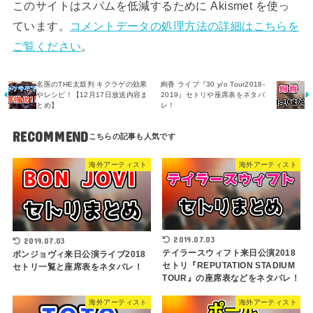
このサイトはスパムを低減するために Akismet を使っ
ています。
コメントデータの処理方法の詳細はこちらを
ご覧ください
。
名医のTHE太鼓判 キクラゲの効果
絢香 ライブ『30 y/o Tour2018-
やレシピ！【12月17日放送内容ま
2019』セトリや座席表をネタバ
とめ】
レ！
RECOMMEND
海外アーティスト
海外アーティスト
2019.07.03
2019.07.03
テイラースウィフト来日公演2018
ボンジョヴィ来日公演ライブ2018
セトリ『REPUTATION STADIUM
セトリ一覧と座席表をネタバレ！
TOUR』の座席表などをネタバレ！
海外アーティスト
海外アーティスト