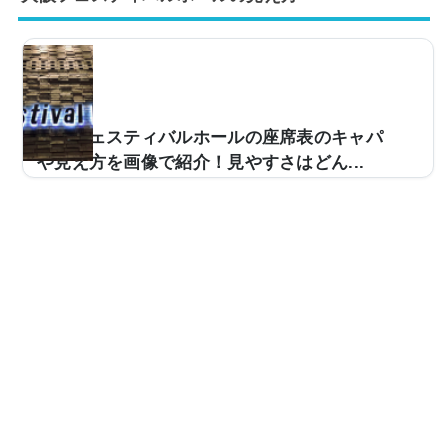
しょう。ですが、実際に自分の座席からどのような眺め
なのか、見え方が気になりますよね？そこで実際の画像
付きで見え方をご紹介し、眺めが良い席もまとめていき
ます。東京国際フォーラム ホールAの座席表とキャパ
は？東京国際フォーラムホールAの座席表は以下のもの
です。【1階席の座席表】【2階席の座席表】画像にもあ
大阪フェスティバルホールの座席表のキャパ
る通り、東京国際フォーラムホールAの座席は 1階席
や見え方を画像で紹介！見やすさはどん...
（...
ライブ会場などで使用される大阪フェスティバルホー
ル。キャパは約2,700人と中規模な造りとなっており、
多くのアーティストのツアー会場などで使用されていま
す。ただ、「今度、大阪フェスティバルホールに行くん
だけど、座席からの見え方ってどんな感じなの？」など
と疑問を感じている方も多いです。そこで、大阪フェス
ティバルホールの座席表や座席からの眺めを画像付きで
ご紹介し、見やすさはどんな感じなのかについてもまと
めてみました。大阪フェスティバルホールの座席表とキ
ャパは？大阪フェスティバルホールの座席表の画像は
以...