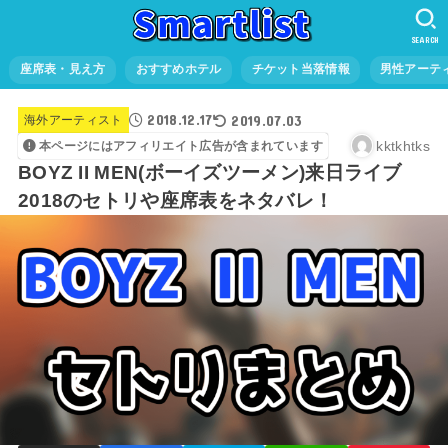
SEARCH
座席表・見え方
おすすめホテル
チケット当落情報
男性アーテ
2018.12.17
2019.07.03
海外アーティスト
kktkhtks
本ページにはアフィリエイト広告が含まれています
BOYZ II MEN(ボーイズツーメン)来日ライブ
2018のセトリや座席表をネタバレ！