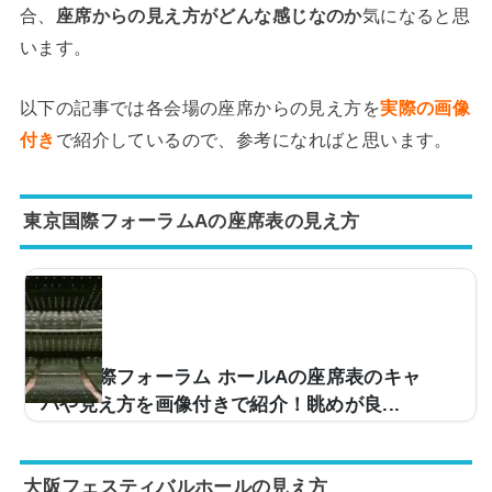
合、
座席からの見え方がどんな感じなのか
気になると思
います。
以下の記事では各会場の座席からの見え方を
実際の画像
付き
で紹介しているので、参考になればと思います。
東京国際フォーラムAの座席表の見え方
東京国際フォーラム ホールAの座席表のキャ
パや見え方を画像付きで紹介！眺めが良...
コンサート会場などで使用される東京国際フォーラムホ
ールA。キャパは5,012人とコンサート会場としては中規
大阪フェスティバルホールの見え方
模ですが、その分、出演者との距離は近く感じられるで