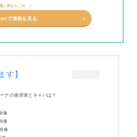
遠い席ならこれ
zonで価格を見る
ます】
目次を閉じる
リーナの座席表とキャパは？
画像
画像
画像