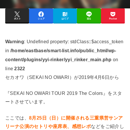
ポスト
シェア
はてブ
送る
Pocket
Warning
: Undefined property: stdClass::$access_token
in
/home/eastbase/smart-list.info/public_html/wp-
content/plugins/yyi-rinker/yyi_rinker_main.php
on
line
2322
セカオワ（SEKAI NO OWARI）が2019年4月6日から
『SEKAI NO OWARI TOUR 2019 The Colors』をスタ
ートさせています。
ここでは、
8月25日（日）に開催される三重県営サンア
リーナ公演のセトリや座席表、感想レポ
などをご紹介し