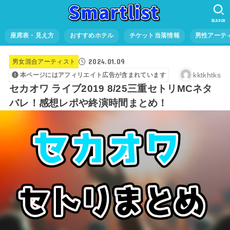
SEARCH
座席表・見え方
おすすめホテル
チケット当落情報
男性アーテ
2024.01.09
男女混合アーティスト
kktkhtks
本ページにはアフィリエイト広告が含まれています
セカオワ ライブ2019 8/25三重セトリMCネタ
バレ！感想レポや終演時間まとめ！