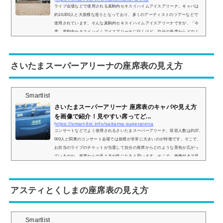
ライブ会場などで使用される真駒内セキスイハイムアイスアリーナ。キャパは
約10,000人と大規模な造りとなっており、多くのアーティストのツアーなどで
使用されています。そんな真駒内セキスイハイムアイスアリーナですが、「今
度、真駒内セキスイハイムアイスアリーナに行くけど、自分の座席からどのよ
うな景色が見えるの？」などと疑問を持っている方も多いです。そこで、ここ
では真駒内セキスイハイムアイスアリーナの座席表と座席からの見え方を実際
の画像でご紹介し、見やすい席はどこなのかについてまとめてみました。真駒
さいたまスーパーアリーナの座席表の見え方
内セキ...
Smartlist
さいたまスーパーアリーナ 座席表のキャパや見え方
を画像で紹介！見やすい席ってど...
https://smart-list.info/saitama-superarena
コンサートなどでよく使用されるさいたまスーパーアリーナ。収容人数は約37,
000人と関東のコンサート会場では規模が非常に大きいのが特徴です。そこで、
お目当のライブのチケットが当選して自分の座席からどのような景色が広がっ
ているのか、座席からの見え方が気になると思います。そこで、画像付きで見
え方をご紹介し、見やすい席についてもまとめていきます。さいたまスーパー
アリーナの座席表さいたまスーパーアリーナの座席表は主に アリーナレベル
（1階席） 200レベル（1階席） 300レベル（2階席） 400レベル（2階席） 500...
アスティとくしまの座席表の見え方
Smartlist