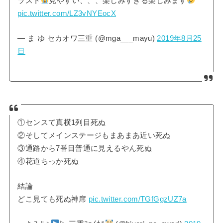
ラスト
見やすい、、、楽しみすぎる楽しみます
pic.twitter.com/LZ3vNYEocX
— ま ゆ セカオワ三重 (@mga___mayu)
2019年8月25
日
①センスて真横1列目死ぬ
②そしてメインステージもまあまあ近い死ぬ
③通路から7番目普通に見えるやん死ぬ
④花道ちっか死ぬ
結論
どこ見ても死ぬ神席
pic.twitter.com/TGfGgzUZ7a