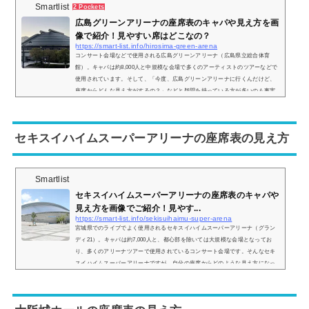
Smartlist
2 Pockets
広島グリーンアリーナの座席表のキャパや見え方を画
像で紹介！見やすい席はどこなの？
https://smart-list.info/hirosima-green-arena
コンサート会場などで使用される広島グリーンアリーナ（広島県立総合体育
館）。キャパは約8,000人と中規模な会場で多くのアーティストのツアーなどで
使用されています。そして、「今度、広島グリーンアリーナに行くんだけど、
座席からどんな見え方がするの？」などと疑問を持っている方が多いのも事実
です、そこで、実際にどのような景色が見れるのか、座席からの実際の画像付
きで座席表とともにご紹介し、見やすい席はどこなのかについてもまとめまし
た。広島グリーンアリーナの座席表とキャパは？広島グリーンアリーナの座席
セキスイハイムスーパーアリーナの座席表の見え方
表の画像...
Smartlist
セキスイハイムスーパーアリーナの座席表のキャパや
見え方を画像でご紹介！見やす...
https://smart-list.info/sekisuihaimu-super-arena
宮城県でのライブでよく使用されるセキスイハイムスーパーアリーナ（グラン
ディ21）。キャパは約7,000人と、都心部を除いては大規模な会場となってお
り、多くのアリーナツアーで使用されているコンサート会場です。そんなセキ
スイハイムスーパーアリーナですが、自分の座席からどのような見え方になっ
ているのか、眺めが気になりますよね？そこで、座席表からの見え方を画像付
きでご紹介し、見やすい席についてもいくつか挙げていきます。セキスイハイ
ムスーパーアリーナの座席表とキャパは？セキスイハイムスーパーアリーナの