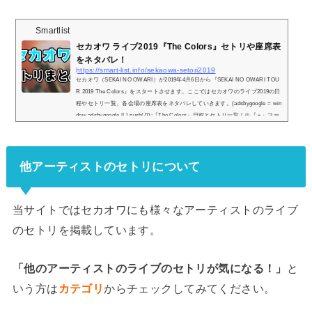
Smartlist
セカオワ ライブ2019『The Colors』セトリや座席表
をネタバレ！
https://smart-list.info/sekaowa-setori2019
セカオワ（SEKAI NO OWARI）が2019年4月6日から『SEKAI NO OWARI TOU
R 2019 The Colors』をスタートさせます。ここではセカオワのライブ2019の日
程やセトリ一覧、各会場の座席表をネタバレしていきます。(adsbygoogle = win
dow.adsbygoogle || ).push({});『The Colors』日程とセトリ一覧！※『＋』マー
クをタップでセトリ一覧が表示されます！1.Death Disco2.Witch3.眠り姫4.Error
5.Monsoon Night6.ドッペルゲンガー7.Goodbye8.Food9.Mr. Heartache10.illusion
11.スターゲイザー12.LOVESONG13.Missing14.蜜の月15.Blue Flower16.エデ
他アーティストのセトリについて
ン...
当サイトではセカオワにも様々なアーティストのライブ
のセトリを掲載しています。
「他のアーティストのライブのセトリが気になる！」
と
いう方は
カテゴリ
からチェックしてみてください。