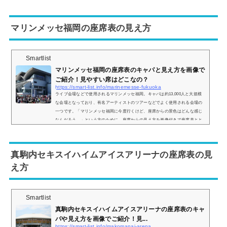
で、座席表や実際の見え方を画像付きでご紹介し、見やすい席はどこなのかに
ついてもまとめていきます。神戸ワールド記念ホールの座席表とキャパは？神
戸ワールド記念ホールの座席表の画像は以下の通りになります。神戸ワールド
マリンメッセ福岡の座席表の見え方
記念ホ...
Smartlist
マリンメッセ福岡の座席表のキャパと見え方を画像で
ご紹介！見やすい席はどこなの？
https://smart-list.info/marinemesse-fukuoka
ライブ会場などで使用されるマリンメッセ福岡。キャパは約13,000人と大規模
な会場となっており、有名アーティストのツアーなどでよく使用される会場の
一つです。「マリンメッセ福岡に今度行くけど、座席からの景色はどんな感じ
なんだろう…」という方のために、座席からの見え方を画像付きで座席表とと
もにご紹介し、見やすい席についてもまとめてみました。マリンメッセ福岡の
座席表とキャパは？マリンメッセ福岡の座席表は以下の通りとなっています。
さらに詳細な座席表は以下のリンクから見ることができます。＞＞マリンメッ
真駒内セキスイハイムアイスアリーナの座席表の見
セ福岡の...
え方
Smartlist
真駒内セキスイハイムアイスアリーナの座席表のキャ
パや見え方を画像でご紹介！見...
https://smart-list.info/makomanai-arena