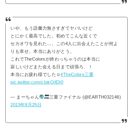
いや、もう語彙力無さすぎてヤバいけど
とにかく最高でした。初めてこんな近くで
セカオワを見れた…。この4人に出会えたことが何よ
りも幸せ。本当にありがとう。
これでTheColorsが終わっちゃうのは本当に
寂しいけどまた会える日まで頑張ろ、！
本当にお疲れ様でした︎︎︎︎︎☺︎
#TheColors三重
pic.twitter.com/cIokOjfDI0
— まーちゃん
三重ファイナル (@EARTH032146)
2019年8月25日