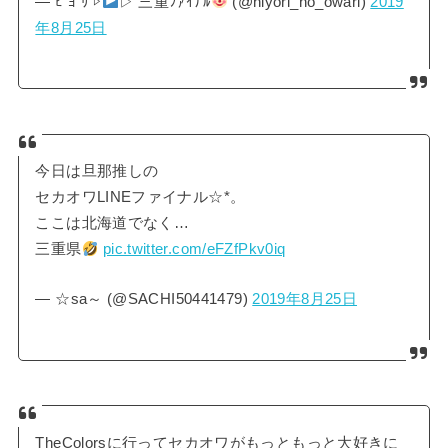
— ﾋ ﾖ ﾘ ▷
▷ 三重ﾌｧｲﾅﾙ
(@hiyori_no_owari)
2019
年8月25日
今日は旦那推しの
セカオワLINEファイナル☆*。
ここは北海道でなく…
三重県
pic.twitter.com/eFZfPkv0iq
— ☆sa～ (@SACHI50441479)
2019年8月25日
TheColorsに行ってセカオワがもっともっと大好きに