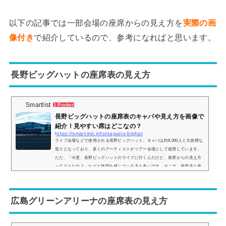
以下の記事では一部会場の座席からの見え方を
実際の画
像付き
で紹介しているので、参考になればと思います。
長野ビッグハットの座席表の見え方
Smartlist
1 Pocket
長野ビッグハットの座席表のキャパや見え方を画像で
紹介！見やすい席はどこなの？
https://smart-list.info/nagano-bighat
ライブ会場などで使用される長野ビッグハット。キャパは約8,000人と大規模な
造りとなっており、多くのアーティストがツアー会場として使用しています。
ただ、「今度、長野ビッグハットのライブに行くんだけど、座席からの見え方
ってどうなの？」などと疑問を感じている方も多いです。そこで、座席表と座
席からの眺めを実際の画像付きでご紹介し、見やすい席はどこなのかについて
もまとめてみました。長野ビッグハットの座席表とキャパは？長野ビッグハッ
トの座席表の画像は以下の通りです。一つ注意点として、ライブによってはス
広島グリーンアリーナの座席表の見え方
テージ...