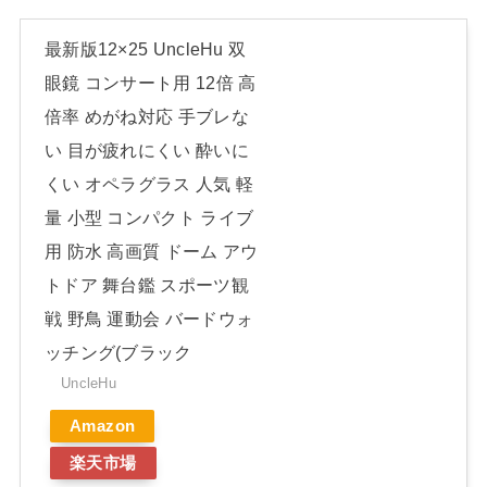
最新版12×25 UncleHu 双
眼鏡 コンサート用 12倍 高
倍率 めがね対応 手ブレな
い 目が疲れにくい 酔いに
くい オペラグラス 人気 軽
量 小型 コンパクト ライブ
用 防水 高画質 ドーム アウ
トドア 舞台鑑 スポーツ観
戦 野鳥 運動会 バードウォ
ッチング(ブラック
UncleHu
Amazon
楽天市場