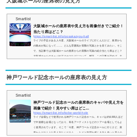
大阪城ホールの座席表の見え方
座席表の...
Smartlist
大阪城ホールの座席表や見え方を画像付きでご紹介！
当たり席はどこ？
https://smart-list.info/oosakazyou-hall
ライブの予定がある人今度、大阪城ホールのライブに行くんだけど、座席から
の眺めが気になって……。どんな雰囲気か実際の写真とかを見てみたい。そこ
で、当記事では大阪城ホールの座席からの実際の写真の紹介当たり席はどこ？
大阪城ホールのキャパやアクセスなどについて、解説。この記事を読めば、大
阪城ホールの座席からの眺めがどのような感じなのかがわかりますよ。 (adsby
google = window.adsbygoogle || ).push({});大阪城ホールの座席表の画像とキャ
パは？まず、大阪城ホールはステージパターンAステージパターンBステージ
神戸ワールド記念ホールの座席表の見え方
パ...
Smartlist
神戸ワールド記念ホールの座席表のキャパや見え方を
画像で紹介！見やすい席はどこ...
https://smart-list.info/kobe-world-hole
ライブ会場などで使用される神戸ワールド記念ホール。キャパは約8,000人ほど
で中規模な会場となっており、有名アーティストなどのツアー会場としてもよ
く使用されています。そこで「今度、神戸ワールド記念ホールに行くけど、座
席からどのような見え方なんだろう…」などと疑問を感じる方も多いと思うの