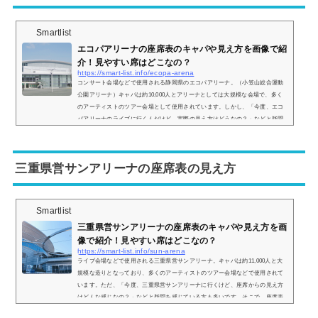
Smartlist
エコパアリーナの座席表のキャパや見え方を画像で紹
介！見やすい席はどこなの？
https://smart-list.info/ecopa-arena
コンサート会場などで使用される静岡県のエコパアリーナ。（小笠山総合運動
公園アリーナ）キャパは約10,000人とアリーナとしては大規模な会場で、多く
のアーティストのツアー会場として使用されています。しかし、「今度、エコ
パアリーナのライブに行くんだけど、実際の見え方はどうなの？」などと疑問
を持っている方も多いと思います。そこで、自分の座席からどのような景色が
見えるのか、実際の画像付きで座席表とともにご紹介し、見やすい席はどこな
のかについてもまとめてみました。エコパアリーナの座席表とキャパは？エコ
三重県営サンアリーナの座席表の見え方
パアリ...
Smartlist
三重県営サンアリーナの座席表のキャパや見え方を画
像で紹介！見やすい席はどこなの？
https://smart-list.info/sun-arena
ライブ会場などで使用される三重県営サンアリーナ。キャパは約11,000人と大
規模な造りとなっており、多くのアーティストのツアー会場などで使用されて
います。ただ、「今度、三重県営サンアリーナに行くけど、座席からの見え方
はどんな感じなの？」などと疑問を感じている方も多いです。そこで、座席表
や座席からの見え方を実際の画像とともにご紹介し、見やすい席はどこなのか