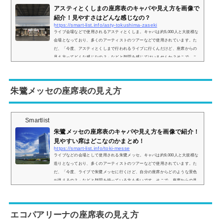
アスティとくしまの座席表のキャパや見え方を画像で
紹介！見やすさはどんな感じなの？
https://smart-list.info/asty-tokushima-zaseki
ライブ会場などで使用されるアスティとくしま。キャパは約5,000人と大規模な
会場となっており、多くのアーティストのツアーなどで使用されています。た
だ、「今度、アスティとくしまで行われるライブに行くんだけど、座席からの
見え方ってどんな感じなの？」などと疑問を感じてはいませんか？そこで、こ
こではアスティとくしまの座席表からの眺めを実際の画像付きでご紹介し、見
やすさはどんな感じなのかについてもまとめてみました。アスティとくしまの
座席表とキャパは？アスティ徳島の座席表の画像は以下の通りです。座席の種
朱鷺メッセの座席表の見え方
類は ...
Smartlist
朱鷺メッセの座席表のキャパや見え方を画像で紹介！
見やすい席はどこなのかまとめ！
https://smart-list.info/toki-messe
ライブなどの会場として使用される朱鷺メッセ。キャパは約9,000人と大規模な
造りとなっており、多くのアーティストのツアーなどで使用されています。た
だ、「今度、ライブで朱鷺メッセに行くけど、自分の座席からどのような景色
が見えるの？」などと疑問を持っている方も多いです。そこで、座席からの見
え方はどのような感じなのか、座席表とともに実際の画像でご紹介し、見やす
い席についてもまとめてみました。朱鷺メッセの座席表とキャパは？朱鷺メッ
セの座席表の画像は以下の通りです。【NGT48】【GENERATIONS】【E-girl
エコパアリーナの座席表の見え方
s】朱鷺メ...