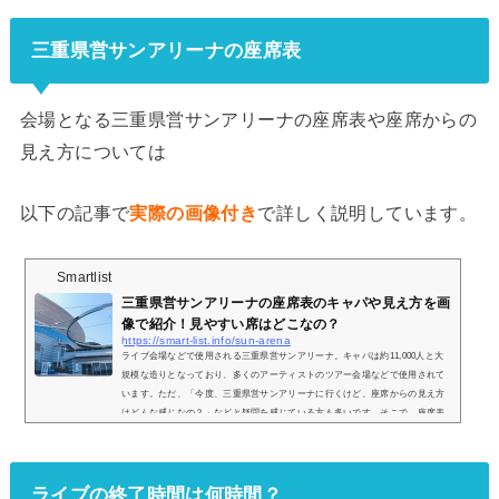
三重県営サンアリーナの座席表
会場となる三重県営サンアリーナの座席表や座席からの
見え方については
以下の記事で
実際の画像付き
で詳しく説明しています。
Smartlist
三重県営サンアリーナの座席表のキャパや見え方を画
像で紹介！見やすい席はどこなの？
https://smart-list.info/sun-arena
ライブ会場などで使用される三重県営サンアリーナ。キャパは約11,000人と大
規模な造りとなっており、多くのアーティストのツアー会場などで使用されて
います。ただ、「今度、三重県営サンアリーナに行くけど、座席からの見え方
はどんな感じなの？」などと疑問を感じている方も多いです。そこで、座席表
や座席からの見え方を実際の画像とともにご紹介し、見やすい席はどこなのか
についてまとめてみました。 (adsbygoogle = window.adsbygoogle || ).push({});
三重県営サンアリーナの座席表とキャパは？三重県営サンアリーナの座席表...
ライブの終了時間は何時間？