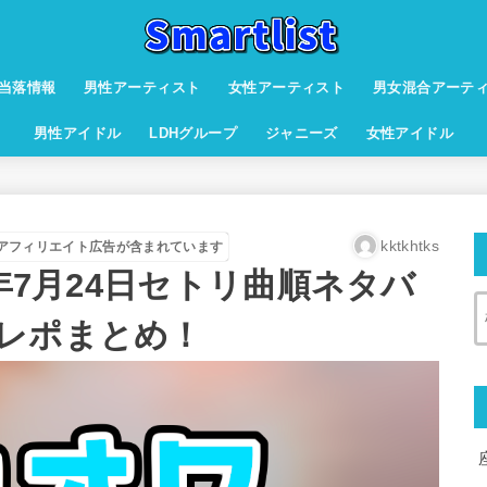
当落情報
男性アーティスト
女性アーティスト
男女混合アーテ
男性アイドル
LDHグループ
ジャニーズ
女性アイドル
kktkhtks
アフィリエイト広告が含まれています
9年7月24日セトリ曲順ネタバ
レポまとめ！