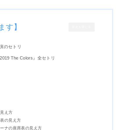
ます】
目次を閉じる
公演のセトリ
2019 The Colors』全セトリ
？
！
の見え方
席表の見え方
リーナの座席表の見え方