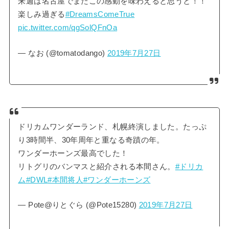
来週は名古屋でまたこの感動を味わえると思うと！！
楽しみ過ぎる
#DreamsComeTrue
pic.twitter.com/qgSolQFnOa
— なお (@tomatodango)
2019年7月27日
ドリカムワンダーランド、札幌終演しました。たっぷ
り3時間半、30年周年と重なる奇蹟の年。
ワンダーホーンズ最高でした！
リトグリのバンマスと紹介される本間さん。
#ドリカ
ム
#DWL
#本間将人
#ワンダーホーンズ
— Pote@りとぐら (@Pote15280)
2019年7月27日