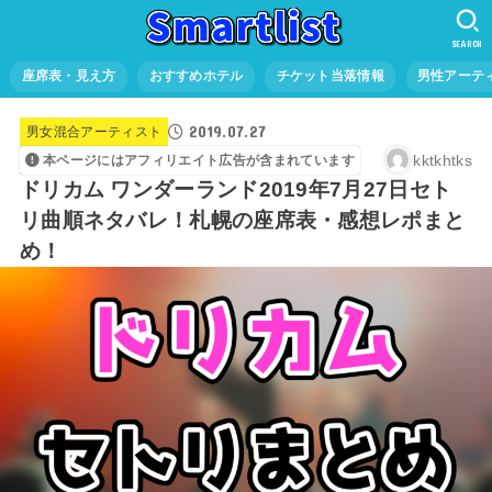
SEARCH
座席表・見え方
おすすめホテル
チケット当落情報
男性アーテ
2019.07.27
男女混合アーティスト
kktkhtks
本ページにはアフィリエイト広告が含まれています
ドリカム ワンダーランド2019年7月27日セト
リ曲順ネタバレ！札幌の座席表・感想レポまと
め！