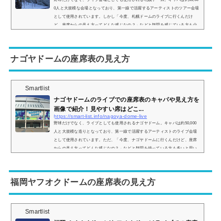
0人と大規模な会場となっており、第一線で活躍するアーティストのツアー会場
として使用されています。しかし「今度、札幌ドームのライブに行くんだけ
ど、座席からの見え方ってどんな感じなの？」などと疑問を感じている方も少
なくありません。そこで、札幌ドームの座席表や座席からの眺めを実際の画像
付きでご紹介し、見やすい席はどこなのかについてもまとめてみました。札幌
ドームのライブ時の座席表とキャパは？札幌ドームのライブ時の座席表の画像
ナゴヤドームの座席表の見え方
は以下...
Smartlist
ナゴヤドームのライブでの座席表のキャパや見え方を
画像で紹介！見やすい席はどこ...
https://smart-list.info/nagoya-dome-live
野球だけでなく、ライブとしても使用されるナゴヤドーム。キャパは約50,000
人と大規模な造りとなっており、第一線で活躍するアーティストのライブ会場
として使用されています。ただ、「今度、ナゴヤドームに行くんだけど、座席
からの見え方ってどんな感じなの？」などと疑問を持っている方も多いと思い
ます。そこで、ナゴヤドームの座席表の画像や座席からの景色の画像をご紹介
し、見やすい席はどこなのかについてもまとめてみました。ナゴヤドームのラ
イブの時の座席表とキャパは？ナゴヤドームのライブ時の座席表の画像は以下
福岡ヤフオクドームの座席表の見え方
の通り...
Smartlist