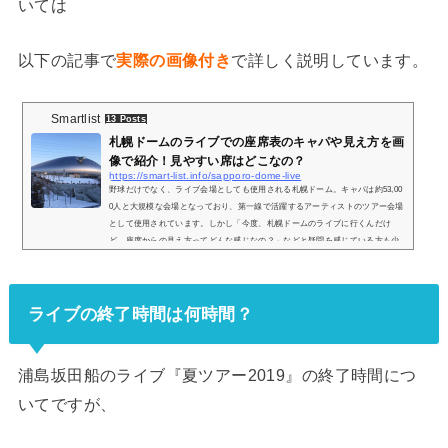
いては
以下の記事で
実際の画像付き
で詳しく説明しています。
Smartlist
13 Posts
札幌ドームのライブでの座席表のキャパや見え方を画
像で紹介！見やすい席はどこなの？
https://smart-list.info/sapporo-dome-live
野球だけでなく、ライブ会場としても使用される札幌ドーム。キャパは約53,00
0人と大規模な会場となっており、第一線で活躍するアーティストのツアー会場
として使用されています。しかし「今度、札幌ドームのライブに行くんだけ
ど、座席からの見え方ってどんな感じなの？」などと疑問を感じている方も少
なくありません。そこで、札幌ドームの座席表や座席からの眺めを実際の画像
付きでご紹介し、見やすい席はどこなのかについてもまとめてみました。札幌
ドームのライブ時の座席表とキャパは？札幌ドームのライブ時の座席表の画像
ライブの終了時間は何時間？
は以下...
浦島坂田船のライブ『夏ツアー2019』の終了時間につ
いてですが、