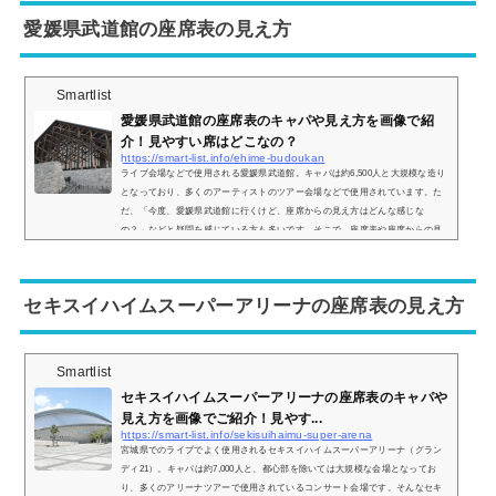
縄コンベンションセンターの座席表とキャパは？沖縄コンベンションセンター
愛媛県武道館の座席表の見え方
劇場ホ...
Smartlist
愛媛県武道館の座席表のキャパや見え方を画像で紹
介！見やすい席はどこなの？
https://smart-list.info/ehime-budoukan
ライブ会場などで使用される愛媛県武道館。キャパは約6,500人と大規模な造り
となっており、多くのアーティストのツアー会場などで使用されています。た
だ、「今度、愛媛県武道館に行くけど、座席からの見え方はどんな感じな
の？」などと疑問を感じている方も多いです。そこで、座席表や座席からの見
え方を実際の画像とともにご紹介し、見やすい席はどこなのかについてまとめ
てみました。愛媛県武道館の座席表とキャパは？愛媛県武道館の座席表の画像
は以下の通りです。上記の画像の通り、ステージの場所は東ブロックに設置さ
セキスイハイムスーパーアリーナの座席表の見え方
れるのが一...
Smartlist
セキスイハイムスーパーアリーナの座席表のキャパや
見え方を画像でご紹介！見やす...
https://smart-list.info/sekisuihaimu-super-arena
宮城県でのライブでよく使用されるセキスイハイムスーパーアリーナ（グラン
ディ21）。キャパは約7,000人と、都心部を除いては大規模な会場となってお
り、多くのアリーナツアーで使用されているコンサート会場です。そんなセキ