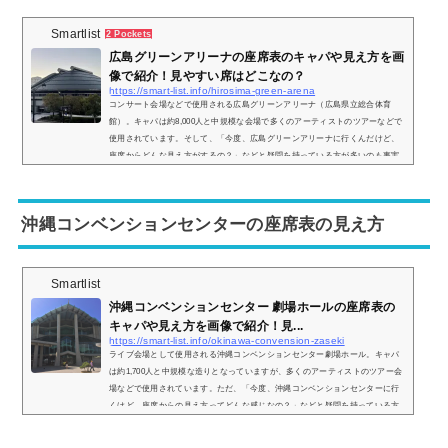
Smartlist
2 Pockets
広島グリーンアリーナの座席表のキャパや見え方を画
像で紹介！見やすい席はどこなの？
https://smart-list.info/hirosima-green-arena
コンサート会場などで使用される広島グリーンアリーナ（広島県立総合体育
館）。キャパは約8,000人と中規模な会場で多くのアーティストのツアーなどで
使用されています。そして、「今度、広島グリーンアリーナに行くんだけど、
座席からどんな見え方がするの？」などと疑問を持っている方が多いのも事実
です、そこで、実際にどのような景色が見れるのか、座席からの実際の画像付
きで座席表とともにご紹介し、見やすい席はどこなのかについてもまとめまし
た。広島グリーンアリーナの座席表とキャパは？広島グリーンアリーナの座席
沖縄コンベンションセンターの座席表の見え方
表の画像...
Smartlist
沖縄コンベンションセンター 劇場ホールの座席表の
キャパや見え方を画像で紹介！見...
https://smart-list.info/okinawa-convension-zaseki
ライブ会場として使用される沖縄コンベンションセンター劇場ホール。キャパ
は約1,700人と中規模な造りとなっていますが、多くのアーティストのツアー会
場などで使用されています。ただ、「今度、沖縄コンベンションセンターに行
くけど、座席からの見え方ってどんな感じなの？」などと疑問を持っている方
も少なくありません。そこで、沖縄コンベンションセンターの座席表や座席か
らの見え方を画像付きでご紹介し、見やすさについてもまとめてみました。沖