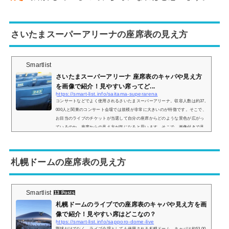
さいたまスーパーアリーナの座席表の見え方
Smartlist
さいたまスーパーアリーナ 座席表のキャパや見え方
を画像で紹介！見やすい席ってど...
https://smart-list.info/saitama-superarena
コンサートなどでよく使用されるさいたまスーパーアリーナ。収容人数は約37,
000人と関東のコンサート会場では規模が非常に大きいのが特徴です。そこで、
お目当のライブのチケットが当選して自分の座席からどのような景色が広がっ
ているのか、座席からの見え方が気になると思います。そこで、画像付きで見
え方をご紹介し、見やすい席についてもまとめていきます。さいたまスーパー
アリーナの座席表さいたまスーパーアリーナの座席表は主に アリーナレベル
（1階席） 200レベル（1階席） 300レベル（2階席） 400レベル（2階席） 500...
札幌ドームの座席表の見え方
Smartlist
13 Posts
札幌ドームのライブでの座席表のキャパや見え方を画
像で紹介！見やすい席はどこなの？
https://smart-list.info/sapporo-dome-live
野球だけでなく、ライブ会場としても使用される札幌ドーム。キャパは約53,00