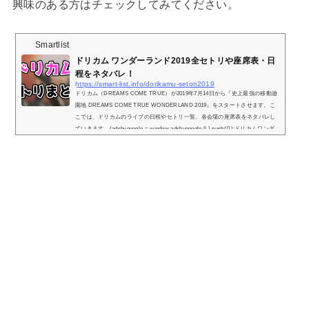
興味のある方はチェックしてみてください。
Smartlist
ドリカム ワンダーランド2019全セトリや座席表・日
程をネタバレ！
https://smart-list.info/dorikamu-setori2019
ドリカム（DREAMS COME TRUE）が2019年7月14日から『史上最強の移動遊
園地 DREAMS COME TRUE WONDERLAND 2019』をスタートさせます。こ
こでは、ドリカムのライブの日程やセトリ一覧、各会場の座席表をネタバレし
ていきます。(adsbygoogle = window.adsbygoogle || ).push({});ドリカムワンダ
ーランド2019の日程とセトリ一覧！※『＋』マークをタップでセトリ一覧が表
示されます！1.A theme of the WONDERLAND2.MERRY-LIFE-GOES-ROUND
3.あなたとトゥラッタッタ♪4.あなたに会いたくて5.KNOCKKNOCK!6.ONE LAS
T DANCE, STILL IN A TRANCE7....