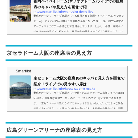
福岡ペイペイドーム(ヤフオクドーム)ライブでの座席
表のキャパや見え方を画像で紹...
https://smart-list.info/yahuoku-dome-live
野球だけでなく、ライブ会場としても使用される福岡ペイペイドーム(ヤフオク
ドーム)。キャパは約52,500人と大規模な会場となっており、第一線で活躍する
アーティストのツアー会場などで使用させています。しかし「今度、福岡ペイ
ペイドームのライブに行くけど、座席からの見え方ってどんな感じなの？」な
どと疑問を持っている方も多いです。そこで、福岡ペイペイドームの座席表や
座席からの眺めを実際の画像付きでご紹介し、見やすい席はどこなのかについ
てもまとめてみました。福岡ペイペイドームのライブでの座席表とキャパは？
京セラドーム大阪の座席表の見え方
福岡...
Smartlist
京セラドーム大阪の座席表のキャパと見え方を画像で
紹介！ライブでの見やすい席は...
https://smart-list.info/kyoceradome-osaka
野球だけでなく、ライブ会場として使用される京セラドーム大阪。キャパは約5
5,000人と大規模な会場で、多くのアーティストのツアーなどで使用されます
が、「京セラドーム大阪のライブのチケットが当たったけど、どのような景色
が見えるんだろう…」と思っている方も多いです。大規模な会場なだけに実際
はどのような見え方をするのか、画像とともに座席表と併せてご紹介していき
ます！京セラドーム大阪の座席表とキャパは？京セラドーム大阪の座席表は以
下の通りとなります。引用：京セラドーム大阪公式HPちなみに京セラドーム大
広島グリーンアリーナの座席表の見え方
阪の公式...