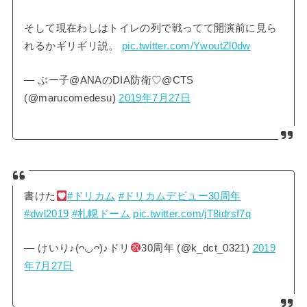
そして現在わしはトイレの列で戦ってて開演前に見ら
れるかギリギリ説。
pic.twitter.com/YwoutZl0dw
— ぶー子@ANAのDIA防衛♡@CTS
(@marucomedesu)
2019年7月27日
書けた
#ドリカム
#ドリカムデビュー30周年
#dwl2019
#札幌ドーム
pic.twitter.com/jT8idrsf7q
— けいり♪(ᴖ◡ᴖ)♪ドリ
30周年 (@k_dct_0321)
2019
年7月27日