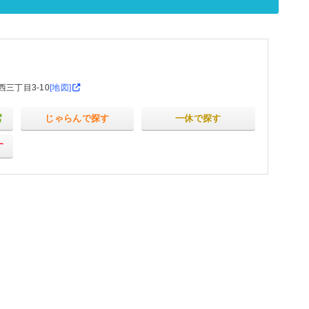
三丁目3-10
[地図]
じゃらんで探す
一休で探す
す