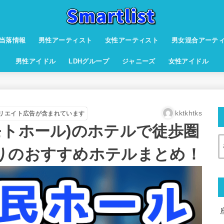
当落情報
男性アーティスト
女性アーティスト
男女混合アーテ
男性アイドル
LDHグループ
ジャニーズ
女性アイドル
kktkhtks
リエイト広告が含まれています
モトホール)のホテルで徒歩圏
りのおすすめホテルまとめ！