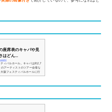
を
実際の画像付き
で紹介しているので、参考になればと
の座席表のキャパや見
はどん...
zaseki
ティバルホール。キャパは約2,7
くのアーティストのツアー会場な
、大阪フェスティバルホールに行
んな感じなの？」などと疑問を感
フェスティバルホールの座席表や
、見やすさはどんな感じなのかに
スティバルホールの座席表とキャ
の画像は以...