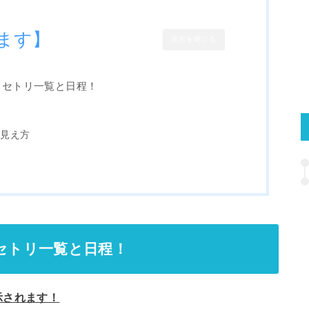
ます】
目次を閉じる
』セトリ一覧と日程！
！
の見え方
方
』セトリ一覧と日程！
示されます！