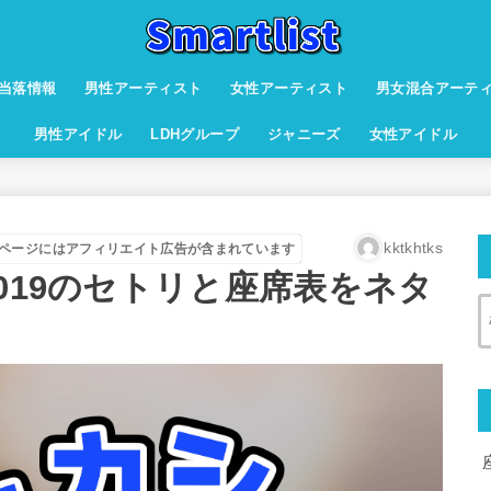
当落情報
男性アーティスト
女性アーティスト
男女混合アーテ
男性アイドル
LDHグループ
ジャニーズ
女性アイドル
kktkhtks
ページにはアフィリエイト広告が含まれています
019のセトリと座席表をネタ