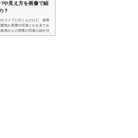
パや見え方を画像で紹
の？
館のライブに行くんだけど、座席
雰囲気か実際の写真とかを見てみ
の座席からの実際の写真の紹介日
ャパやアクセスなどについて、解
座席からの眺めがどのような感じ
dow.adsbygoogle || ).push
情報日本武道館の基本情報は以下のと
,94...