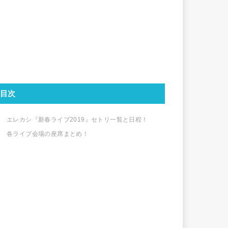
目次
エレカシ『新春ライブ2019』セトリ一覧と日程！
各ライブ会場の座席まとめ！