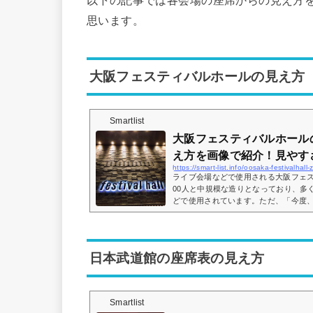
以下の記事では各会場の座席からの見え方
思います。
大阪フェスティバルホールの見え方
Smartlist
大阪フェスティバルホール
え方を画像で紹介！見やすさ
https://smart-list.info/oosaka-festivalhall-
ライブ会場などで使用される大阪フェス
00人と中規模な造りとなっており、多
どで使用されています。ただ、「今度
くんだけど、座席からの見え方ってど
じている方も多いです。そこで、大阪
座席からの眺めを画像付きでご紹介し
ついてもまとめてみました。大阪フェ
日本武道館の座席表の見え方
パは？大阪フェスティバルホールの座席表
Smartlist