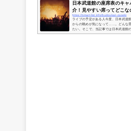
日本武道館の座席表のキャ
介！見やすい席ってどこな
https://smart-list.info/budoukan-zaseki
ライブの予定がある人今度、日本武道
からの眺めが気になって……。どんな
たい。そこで、当記事では日本武道館
本武道館で見やすい席日本武道館のキ
説。この記事を読めば、日本武道館の
なのかがわかりますよ。 (adsbygoogle = win
({});日本武道館のキャパなどの基本
おり。キャパ：14,471人・アリーナ：最大2