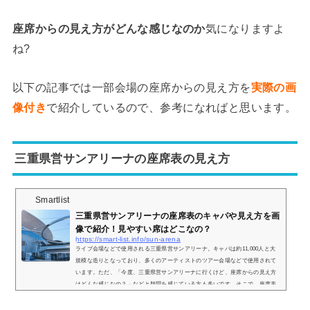
座席からの見え方がどんな感じなのか
気になりますよ
ね?
以下の記事では一部会場の座席からの見え方を
実際の画
像付き
で紹介しているので、参考になればと思います。
三重県営サンアリーナの座席表の見え方
Smartlist
三重県営サンアリーナの座席表のキャパや見え方を画
像で紹介！見やすい席はどこなの？
https://smart-list.info/sun-arena
ライブ会場などで使用される三重県営サンアリーナ。キャパは約11,000人と大
規模な造りとなっており、多くのアーティストのツアー会場などで使用されて
います。ただ、「今度、三重県営サンアリーナに行くけど、座席からの見え方
はどんな感じなの？」などと疑問を感じている方も多いです。そこで、座席表
や座席からの見え方を実際の画像とともにご紹介し、見やすい席はどこなのか
についてまとめてみました。 (adsbygoogle = window.adsbygoogle || ).push({});