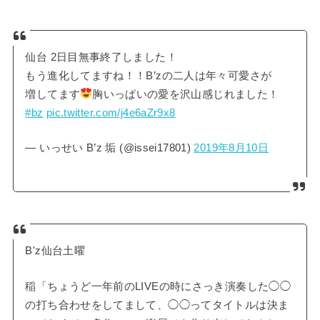
仙台 2日目無事終了しました！
もう進化してますね！！B’zの二人は年々可愛さが
増してます
胸いっぱいの愛を沢山感じれました！
#bz
pic.twitter.com/j4e6aZr9x8
— いっせい B’z 垢 (@issei17801)
2019年8月10日
B'z仙台土曜
稲「ちょうど一年前のLIVEの時にさっき演奏した◯◯
の打ち合わせをしてまして、◯◯ってタイトルは決ま