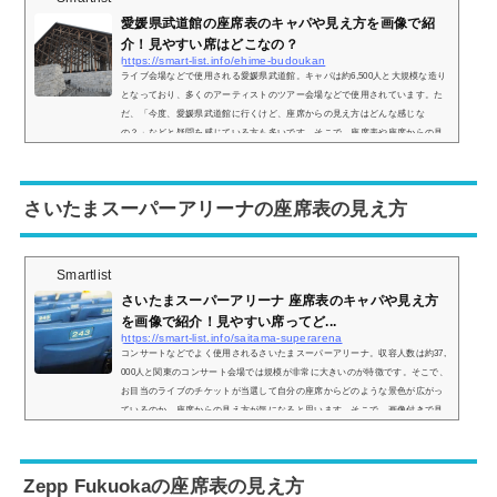
愛媛県武道館の座席表のキャパや見え方を画像で紹
介！見やすい席はどこなの？
https://smart-list.info/ehime-budoukan
ライブ会場などで使用される愛媛県武道館。キャパは約6,500人と大規模な造り
となっており、多くのアーティストのツアー会場などで使用されています。た
だ、「今度、愛媛県武道館に行くけど、座席からの見え方はどんな感じな
の？」などと疑問を感じている方も多いです。そこで、座席表や座席からの見
え方を実際の画像とともにご紹介し、見やすい席はどこなのかについてまとめ
てみました。愛媛県武道館の座席表とキャパは？愛媛県武道館の座席表の画像
は以下の通りです。上記の画像の通り、ステージの場所は東ブロックに設置さ
さいたまスーパーアリーナの座席表の見え方
れるのが一...
Smartlist
さいたまスーパーアリーナ 座席表のキャパや見え方
を画像で紹介！見やすい席ってど...
https://smart-list.info/saitama-superarena
コンサートなどでよく使用されるさいたまスーパーアリーナ。収容人数は約37,
000人と関東のコンサート会場では規模が非常に大きいのが特徴です。そこで、
お目当のライブのチケットが当選して自分の座席からどのような景色が広がっ
ているのか、座席からの見え方が気になると思います。そこで、画像付きで見
え方をご紹介し、見やすい席についてもまとめていきます。さいたまスーパー
アリーナの座席表さいたまスーパーアリーナの座席表は主に アリーナレベル
（1階席） 200レベル（1階席） 300レベル（2階席） 400レベル（2階席） 500...
Zepp Fukuokaの座席表の見え方