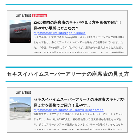
Smartlist
3 Pockets
Zepp福岡の座席表のキャパや見え方を画像で紹介！
見やすい場所はどこなの？
https://smart-list.info/zepp-fukuoka
ライブ会場として使用されるZepp福岡。キャパはスタンディング時で約1,500人
となっており、多くのアーティストのツアー会場などで使用されています。た
だ、「今度、Zepp福岡のライブに行くけど、座席からの見え方ってどんな感じ
なの？」などと疑問を感じている方も少なくありません。そこで、Zepp福岡の
座席表や座席からの眺めを実際の画像付きでご紹介し、見やすい場所はどこな
のかについてもまとめてみました。Zepp福岡の座席表やキャパは？Zepp福岡の
座席表の画像は以下の通りです。【スタンディング時の画像】会場の造りは 1
セキスイハイムスーパーアリーナの座席表の見え方
階席 ...
Smartlist
セキスイハイムスーパーアリーナの座席表のキャパや
見え方を画像でご紹介！見やす...
https://smart-list.info/sekisuihaimu-super-arena
宮城県でのライブでよく使用されるセキスイハイムスーパーアリーナ（グラン
ディ21）。キャパは約7,000人と、都心部を除いては大規模な会場となってお
り、多くのアリーナツアーで使用されているコンサート会場です。そんなセキ
スイハイムスーパーアリーナですが、自分の座席からどのような見え方になっ
ているのか、眺めが気になりますよね？そこで、座席表からの見え方を画像付