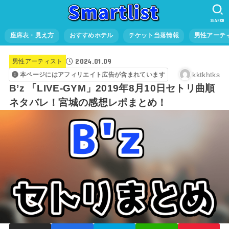
SEARCH
座席表・見え方
おすすめホテル
チケット当落情報
男性アーテ
2024.01.09
男性アーティスト
kktkhtks
本ページにはアフィリエイト広告が含まれています
B’z 「LIVE-GYM」2019年8月10日セトリ曲順
ネタバレ！宮城の感想レポまとめ！