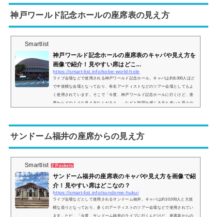
三重県営サンアリーナの座席表とキャパは？三重県営サンアリーナの座席表...
神戸ワールド記念ホールの座席表の見え方
Smartlist
神戸ワールド記念ホールの座席表のキャパや見え方を
画像で紹介！見やすい席はどこ...
https://smart-list.info/kobe-world-hole
ライブ会場などで使用される神戸ワールド記念ホール。キャパは約8,000人ほど
で中規模な会場となっており、有名アーティストなどのツアー会場としてもよ
く使用されています。そこで「今度、神戸ワールド記念ホールに行くけど、座
席からどのような見え方なんだろう…」などと疑問を感じる方も多いと思うの
で、座席表や実際の見え方を画像付きでご紹介し、見やすい席はどこなのかに
ついてもまとめていきます。神戸ワールド記念ホールの座席表とキャパは？神
戸ワールド記念ホールの座席表の画像は以下の通りになります。神戸ワールド
サンドーム福井の座席からの見え方
記念ホ...
Smartlist
2 Pockets
サンドーム福井の座席表のキャパや見え方を画像で紹
介！見やすい席はどこなの？
https://smart-list.info/sundome-hukui
ライブ会場などとして使用されるサンドーム福井。キャパは約10,000人と大規
模な造りとなっており、多くのアーティストのツアー会場などで使用されてい
ます。ただ、「今度、サンドーム福井のライブに行くんだけど、座席表からの