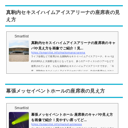
きでご紹介し、見やすい席についてもいくつか挙げていきます。セキスイハイ
ムスーパーアリーナの座席表とキャパは？セキスイハイムスーパーアリーナの
真駒内セキスイハイムアイスアリーナの座席表の見
座席表の...
え方
Smartlist
真駒内セキスイハイムアイスアリーナの座席表のキャ
パや見え方を画像でご紹介！見...
https://smart-list.info/makomanai-arena
ライブ会場などで使用される真駒内セキスイハイムアイスアリーナ。キャパは
約10,000人と大規模な造りとなっており、多くのアーティストのツアーなどで
使用されています。そんな真駒内セキスイハイムアイスアリーナですが、「今
度、真駒内セキスイハイムアイスアリーナに行くけど、自分の座席からどのよ
うな景色が見えるの？」などと疑問を持っている方も多いです。そこで、ここ
では真駒内セキスイハイムアイスアリーナの座席表と座席からの見え方を実際
の画像でご紹介し、見やすい席はどこなのかについてまとめてみました。真駒
幕張メッセイベントホールの座席表の見え方
内セキ...
Smartlist
幕張メッセイベントホール 座席表のキャパや見え方
を画像で紹介！見やすい席ってど...
https://smart-list.info/makuharimesse