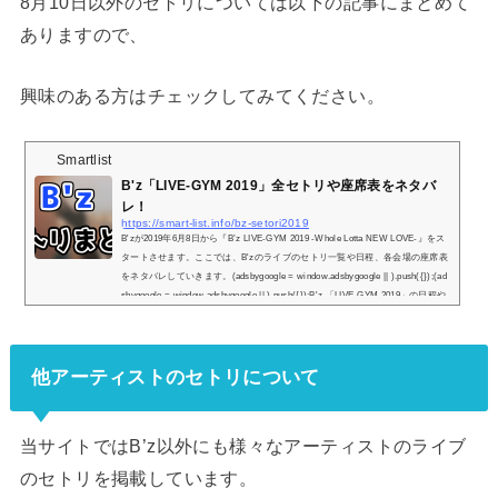
8月10日以外のセトリについては以下の記事にまとめて
ありますので、
興味のある方はチェックしてみてください。
Smartlist
B'z「LIVE-GYM 2019」全セトリや座席表をネタバ
レ！
https://smart-list.info/bz-setori2019
B'zが2019年6月8日から『B’z LIVE-GYM 2019 -Whole Lotta NEW LOVE-』をス
タートさせます。ここでは、B'zのライブのセトリ一覧や日程、各会場の座席表
をネタバレしていきます。(adsbygoogle = window.adsbygoogle || ).push({});(ad
sbygoogle = window.adsbygoogle || ).push({});B'z 「LIVE-GYM 2019」の日程や
セトリ一覧！※『＋』マークをタップでセトリ一覧が表示されます！1.マイニ
ューラブ2.MR.ARMOUR3.WOLF4.俺よカルマを生きろ5.トワニワカク6.今夜月
の見える丘に7.有頂天8.ultra soul9.恋鴉10.ゴールデンルーキ...
他アーティストのセトリについて
当サイトではB’z以外にも様々なアーティストのライブ
のセトリを掲載しています。