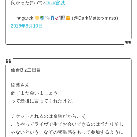
良かった(*'ω'*)v
#bz
#宮城
— ★gareki
(@DarkMatterxmass)
2019年8月10日
仙台B'z二日目
稲葉さん
必ずまた会いましょう！
って最後に言ってくれたけど、
チケットとれるのは奇跡だからこそ
こうやってライヴで生でお会いできるのは当たり前じ
ゃないという、なぞの緊張感をもって参加するように