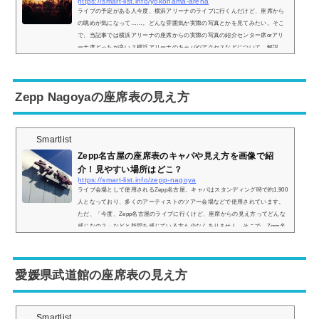
https://smart-list.info/yokohama-arena
ライブの予定がある人今度、横浜アリーナのライブに行くんだけど、座席から
の眺めが気になって……。どんな雰囲気か実際の写真とかを見てみたい。そこ
で、当記事では横浜アリーナの座席からの実際の写真の紹介センター席orアリ
ーナ席どっちが良い？横浜アリーナのキャパやアクセスなどについて、解説。
この記事を読めば、横浜アリーナの座席からの眺めがどのような感じなのかが
わかりますよ。 (adsbygoogle = window.adsbygoogle || ).push({});横浜アリーナ
の座席表やキャパは？横浜アリーナの座席表は以下の通りです。AパターンA
Zepp Nagoyaの座席表の見え方
パ...
Smartlist
Zepp名古屋の座席表のキャパや見え方を画像で紹
介！見やすい場所はどこ？
https://smart-list.info/zepp-nagoya
ライブ会場として使用されるZepp名古屋。キャパはスタンディング時で約1,900
人となっており、多くのアーティストのツアー会場などで使用されています。
ただ、「今度、Zepp名古屋のライブに行くけど、座席からの見え方ってどんな
感じなの？」などと疑問を感じている方も少なくありません。そこで、Zepp名
古屋の座席表や座席からの眺めを実際の画像付きでご紹介し、見やすい場所は
どこなのかについてもまとめてみました。Zepp名古屋の座席表やキャパは？Ze
pp名古屋の座席表の画像は以下の通りです。【スタンディング時の画像】会場
愛媛県武道館の座席表の見え方
の造り...
Smartlist