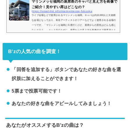
マリンメッセ福岡の座席表のキャパと見え方を画像で
ご紹介！見やすい席はどこなの？
https://smart-list.info/marinemesse-fukuoka
ライブ会場などで使用されるマリンメッセ福岡。キャパは約13,000人と大規模
な会場となっており、有名アーティストのツアーなどでよく使用される会場の
一つです。「マリンメッセ福岡に今度行くけど、座席からの景色はどんな感じ
なんだろう…」という方のために、座席からの見え方を画像付きで座席表とと
もにご紹介し、見やすい席についてもまとめてみました。マリンメッセ福岡の
座席表とキャパは？マリンメッセ福岡の座席表は以下の通りとなっています。
さらに詳細な座席表は以下のリンクから見ることができます。＞＞マリンメッ
B’zの人気の曲を調査！
セ福岡の...
「回答を追加する」ボタンであなたの好きな曲を選
択肢に加えることができます！
5票まで投票可能です！
あなたの好きな曲をアピールしてみましょう！
あなたがオススメするB'zの曲は？