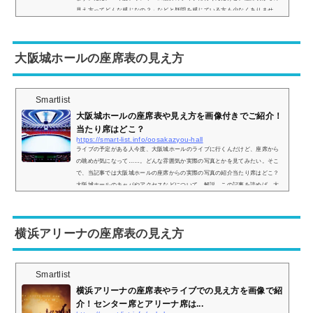
見え方ってどんな感じなの？」などと疑問を感じている方も少なくありませ
ん。そこで、サンドーム福井の座席表や座席からの眺めを画像で紹介し、見や
すい席はどこなのかについてもまとめてみました。サンドーム福井の座席表と
キャパは？サンドーム福井の座席表の画像は以下の通りです。【スタンド席の
大阪城ホールの座席表の見え方
座席表】...
Smartlist
大阪城ホールの座席表や見え方を画像付きでご紹介！
当たり席はどこ？
https://smart-list.info/oosakazyou-hall
ライブの予定がある人今度、大阪城ホールのライブに行くんだけど、座席から
の眺めが気になって……。どんな雰囲気か実際の写真とかを見てみたい。そこ
で、当記事では大阪城ホールの座席からの実際の写真の紹介当たり席はどこ？
大阪城ホールのキャパやアクセスなどについて、解説。この記事を読めば、大
阪城ホールの座席からの眺めがどのような感じなのかがわかりますよ。 (adsby
google = window.adsbygoogle || ).push({});大阪城ホールの座席表の画像とキャ
パは？まず、大阪城ホールはステージパターンAステージパターンBステージ
横浜アリーナの座席表の見え方
パ...
Smartlist
横浜アリーナの座席表やライブでの見え方を画像で紹
介！センター席とアリーナ席は...