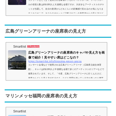
コンサートなどでよく使用される幕張メッセのイベントホール。イベントホー
ルの収容人数は約9,000人と大規模な会場ですが、大好きなアーティストのチケ
ットが当選して、自分の座席からどれくらいの距離感で見れるのか気になりま
すよね？そこで、あなたのチケットに記載されている座席表からの見え方はど
んな感じなのかを画像付きでご紹介します。また、私はコンサートスタッフの
アルバイトをしていて、何度か訪れたことがあるため、個人的に見やすいと感
じる席も併せてまとめていきます。※幕張メッセ4〜6ホールや国際展示場9-11
広島グリーンアリーナの座席表の見え方
ホール...
Smartlist
2 Pockets
広島グリーンアリーナの座席表のキャパや見え方を画
像で紹介！見やすい席はどこなの？
https://smart-list.info/hirosima-green-arena
コンサート会場などで使用される広島グリーンアリーナ（広島県立総合体育
館）。キャパは約8,000人と中規模な会場で多くのアーティストのツアーなどで
使用されています。そして、「今度、広島グリーンアリーナに行くんだけど、
座席からどんな見え方がするの？」などと疑問を持っている方が多いのも事実
です、そこで、実際にどのような景色が見れるのか、座席からの実際の画像付
きで座席表とともにご紹介し、見やすい席はどこなのかについてもまとめまし
た。広島グリーンアリーナの座席表とキャパは？広島グリーンアリーナの座席
マリンメッセ福岡の座席表の見え方
表の画像...
Smartlist