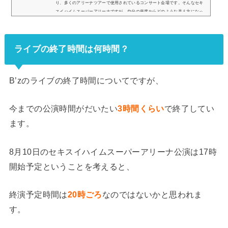
り、多くのアリーナツアーで使用されているコンサート会場です。そんなセキ
スイハイムスーパーアリーナですが、自分の座席からどのような見え方になっ
ているのか、眺めが気になりますよね？そこで、座席表からの見え方を画像付
きでご紹介し、見やすい席についてもいくつか挙げていきます。セキスイハイ
ムスーパーアリーナの座席表とキャパは？セキスイハイムスーパーアリーナの
ライブの終了時間は何時間？
座席表の...
B’zのライブの終了時間についてですが、
今までの公演時間がだいたい
3時間くらい
で終了してい
ます。
8月10日のセキスイハイムスーパーアリーナ公演は17時
開始予定ということを考えると、
終演予定時間は
20時ごろ
なのではないかと思われま
す。