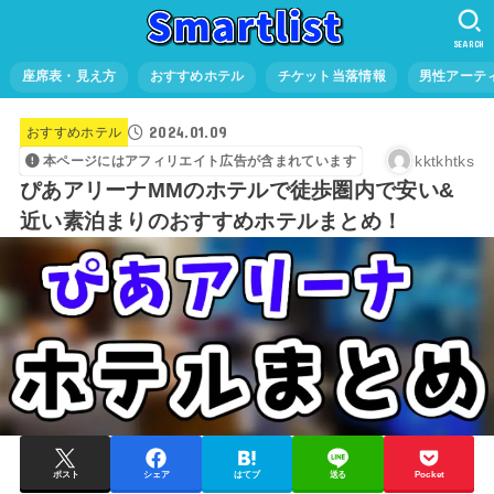
SEARCH
座席表・見え方
おすすめホテル
チケット当落情報
男性アーテ
2024.01.09
おすすめホテル
kktkhtks
本ページにはアフィリエイト広告が含まれています
ぴあアリーナMMのホテルで徒歩圏内で安い&
近い素泊まりのおすすめホテルまとめ！
ポスト
シェア
はてブ
送る
Pocket