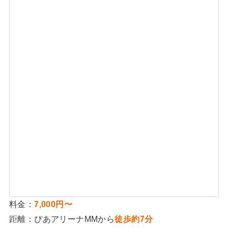
1
-
1
-
7
[
]
料金：
7,000円〜
距離：ぴあアリーナMMから
徒歩約7分