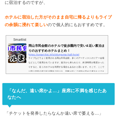
に宿泊するのですが、
ホテルに宿泊した方がそのまま自宅に帰るよりもライブ
の余韻に浸れて楽しい
ので個人的にもおすすめです。
Smartlist
岡山市民会館のホテルで徒歩圏内で安い&近い素泊ま
りのおすすめホテルまとめ！
https://smart-list.info/okayama-hall-hotel
ライブなどでよく使用される岡山市民会館。多くのアーティストのツアー会場
などとして使用されていますが、遠方から来られたり、終演時間が夜遅かった
りすると、近くのホテルを利用する場合もあるかと思います。そこで、ここで
は岡山市民会館で徒歩圏内で行ける、距離が近くて値段が安めで素泊まりでき
るおすすめのホテルを3つご紹介していきます。徒歩圏内おすすめホテル① ホ
テルエクセル岡山ホテルエクセル岡山＜後楽園・岡山城前＞posted with トマレ
バ岡山県岡山市北区石関町5-1楽天トラベルで探すじゃらんで探す一休で探すYa
「なんだ、遠い席かよ…」座席に不満を感じたあ
hoo!...
なたへ
「チケットを発券したらなんか遠い席で萎える…」