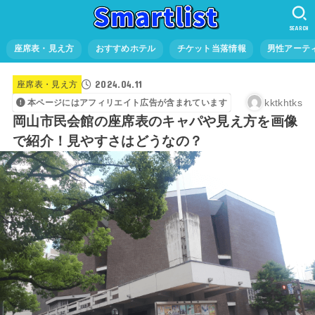
SEARCH
座席表・見え方
おすすめホテル
チケット当落情報
男性アーテ
2024.04.11
座席表・見え方
kktkhtks
本ページにはアフィリエイト広告が含まれています
岡山市民会館の座席表のキャパや見え方を画像
で紹介！見やすさはどうなの？