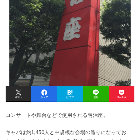
ポスト
シェア
はてブ
送る
Pocket
コンサートや舞台などで使用される明治座。
キャパは約1,450人と中規模な会場の造りになってお