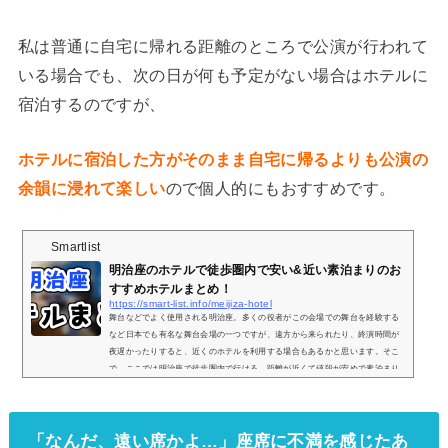
私は普通に自宅に帰れる距離のところで公演が行われて
いる場合でも、次の日が何も予定がない場合はホテルに
宿泊するのですが、
ホテルに宿泊した方がそのまま自宅に帰るよりも公演の
余韻に浸れて楽しい
ので個人的にもおすすめです。
Smartlist
明治座のホテルで徒歩圏内で安い&近い素泊まりのお
すすめホテルまとめ！
https://smart-list.info/meijiza-hotel
舞台などでよく使用される明治座。多くの役者がこの会場での舞台を経験する
など日本でも有名な舞台会場の一つですが、遠方から来られたり、終演時間が
夜遅かったりすると、近くのホテルを利用する場合もあるかと思います。そこ
で、ここでは明治座で徒歩圏内で行ける、距離が近くて値段が安めで素泊まり
できるおすすめのホテルを3つご紹介していきます。徒歩圏内おすすめホテル①
東横イン日本橋浜町明治座前東横イン日本橋浜町明治座前posted with トマレバ
東京都中央区日本橋浜町1-1-4楽天トラベルで探すじゃらんで探す一休で探すYa
「なんだ、遠い席かよ…」座席に不満を感じたあ
hoo...