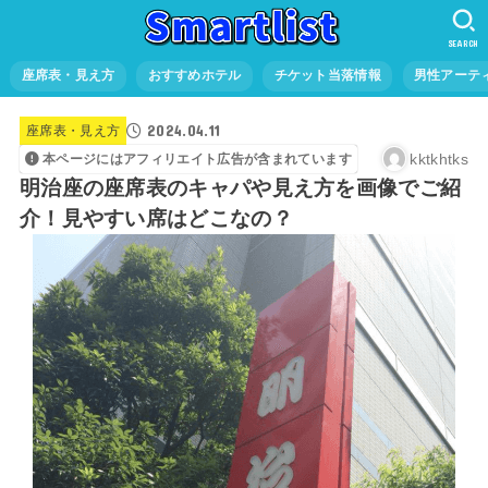
SEARCH
座席表・見え方
おすすめホテル
チケット当落情報
男性アーテ
2024.04.11
座席表・見え方
kktkhtks
本ページにはアフィリエイト広告が含まれています
明治座の座席表のキャパや見え方を画像でご紹
介！見やすい席はどこなの？