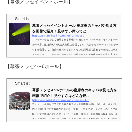
【幕張メッセイベントホール】
Smartlist
幕張メッセイベントホール 座席表のキャパや見え方
を画像で紹介！見やすい席ってど...
https://smart-list.info/makuharimesse
コンサートなどでよく使用される幕張メッセのイベントホール。イベントホー
ルの収容人数は約9,000人と大規模な会場ですが、大好きなアーティストのチケ
ットが当選して、自分の座席からどれくらいの距離感で見れるのか気になりま
すよね？そこで、あなたのチケットに記載されている座席表からの見え方はど
んな感じなのかを画像付きでご紹介します。また、私はコンサートスタッフの
アルバイトをしていて、何度か訪れたことがあるため、個人的に見やすいと感
【幕張メッセ4〜6ホール】
じる席も併せてまとめていきます。※幕張メッセ4〜6ホールや国際展示場9-11
ホール...
Smartlist
幕張メッセ 4〜6ホールの座席表のキャパや見え方を
画像で紹介！見やすさはどんな感...
https://smart-list.info/makuharimesse4-6
コンサート会場などで使用される幕張メッセ国際展示場4〜6ホール。キャパは
約15,000人ほどと大規模な造りとなっており、多くのアーティストのライブ会
場として使用されています。ただ、「今度、幕張メッセ国際展示場4〜6ホール
のライブに行くんだけど、座席からの見え方ってどんな感じなの？」などと疑
問を感じている方も少なくありません。そこで、幕張メッセ国際展示場4〜6ホ
ールの座席表や座席からの眺めを実際の画像付きでご紹介し、全体的な見やす