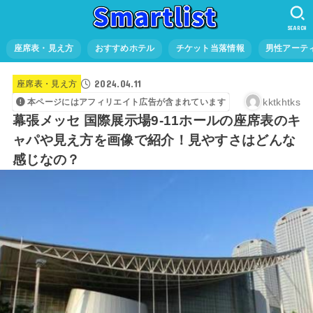
SEARCH
座席表・見え方
おすすめホテル
チケット当落情報
男性アーテ
2024.04.11
座席表・見え方
kktkhtks
本ページにはアフィリエイト広告が含まれています
幕張メッセ 国際展示場9-11ホールの座席表のキ
ャパや見え方を画像で紹介！見やすさはどんな
感じなの？