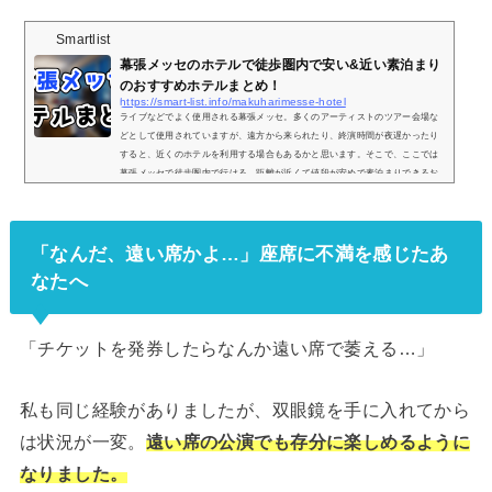
Smartlist
幕張メッセのホテルで徒歩圏内で安い&近い素泊まり
のおすすめホテルまとめ！
https://smart-list.info/makuharimesse-hotel
ライブなどでよく使用される幕張メッセ。多くのアーティストのツアー会場な
どとして使用されていますが、遠方から来られたり、終演時間が夜遅かったり
すると、近くのホテルを利用する場合もあるかと思います。そこで、ここでは
幕張メッセで徒歩圏内で行ける、距離が近くて値段が安めで素泊まりできるお
すすめのホテルを3つご紹介していきます。徒歩圏内おすすめホテル① アパホ
テル＆リゾート 東京ベイ幕張アパホテル＆リゾート＜東京ベイ幕張＞posted wi
th トマレバ千葉県千葉市美浜区ひび野2-3楽天トラベルで探すじゃらんで探す一
「なんだ、遠い席かよ…」座席に不満を感じたあ
休で...
なたへ
「チケットを発券したらなんか遠い席で萎える…」
私も同じ経験がありましたが、双眼鏡を手に入れてから
は状況が一変。
遠い席の公演でも存分に楽しめるように
なりました。