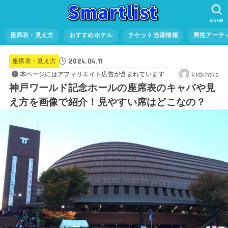
SEARCH
座席表・見え方
おすすめホテル
チケット当落情報
男性アーテ
2024.04.11
座席表・見え方
kktkhtks
本ページにはアフィリエイト広告が含まれています
神戸ワールド記念ホールの座席表のキャパや見
え方を画像で紹介！見やすい席はどこなの？