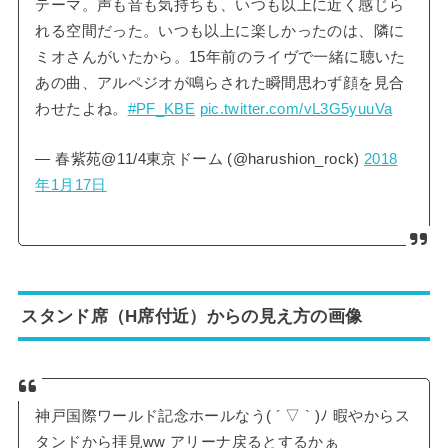
テーマ。声も音も気持ちも、いつも以上に近く感じら
れる空間だった。いつも以上に楽しかったのは、隣に
ミオさんがいたから。15年前のライヴで一緒に聴いた
あの曲、アルペジオが鳴らされた瞬間思わず顔を見合
わせたよね。
#PF_KBE
pic.twitter.com/vL3G5yuuVa
— 春紫苑@11/4東京ドーム (@harushion_rock)
2018
年1月17日
スタンド席（H席付近）からの見え方の画像
神戸国際ワールド記念ホールなう( ´ ▽ ` )ﾉ 暇やからス
タンドから拝見ww アリーナ戻るとするかぁ