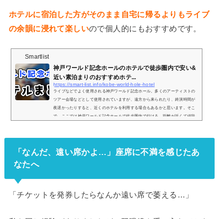
ホテルに宿泊した方がそのまま自宅に帰るよりもライブ
の余韻に浸れて楽しい
ので個人的にもおすすめです。
Smartlist
神戸ワールド記念ホールのホテルで徒歩圏内で安い&
近い素泊まりのおすすめホテ...
https://smart-list.info/kobe-world-hole-hotel
ライブなどでよく使用される神戸ワールド記念ホール。多くのアーティストの
ツアー会場などとして使用されていますが、遠方から来られたり、終演時間が
夜遅かったりすると、近くのホテルを利用する場合もあるかと思います。そこ
で、ここでは神戸ワールド記念ホールで徒歩圏内で行ける、距離が近くて値段
が安めで素泊まりできるおすすめのホテルを3つご紹介していきます。徒歩圏内
おすすめホテル① ホテルパールシティ神戸ホテルパールシティ神戸posted with
トマレバ兵庫県神戸市中央区港島中町7-5-1楽天トラベルで探すじゃらんで探す
「なんだ、遠い席かよ…」座席に不満を感じたあ
一...
なたへ
「チケットを発券したらなんか遠い席で萎える…」