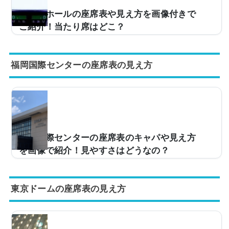
).push({});横浜アリーナの座席表やキャパは？横浜アリ
大阪城ホールの座席表や見え方を画像付きで
ーナの座席表は以下の通りです。AパターンAパ...
ご紹介！当たり席はどこ？
ライブの予定がある人今度、大阪城ホールのライブに行
くんだけど、座席からの眺めが気になって……。どんな
福岡国際センターの座席表の見え方
雰囲気か実際の写真とかを見てみたい。そこで、当記事
では大阪城ホールの座席からの実際の写真の紹介当たり
席はどこ？大阪城ホールのキャパやアクセスなどについ
て、解説。この記事を読めば、大阪城ホールの座席から
の眺めがどのような感じなのかがわかりますよ。 (adsb
ygoogle = window.adsbygoogle || ).push({});大阪城ホー
ルの座席表の画像とキャパは？まず、大阪城ホールはス
福岡国際センターの座席表のキャパや見え方
テージパターンAステージパターンBステージパ...
を画像で紹介！見やすさはどうなの？
ライブ会場などとして使用される福岡国際センター。キ
ャパは約10,000人となっており、多くのアーティストの
東京ドームの座席表の見え方
ライブが行われています。ただ、「今度、福岡国際セン
ターに行くんだけど、座席からの見え方ってどうな
の？」などと疑問を感じている方も少なくありません。
そこで、福岡国際センターの座席表や座席からの眺めを