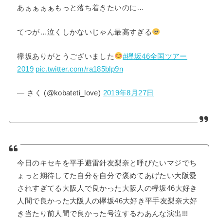
あぁぁぁぁもっと落ち着きたいのに…
てつが…泣くしかないじゃん最高すぎる
欅坂ありがとうございました
#欅坂46全国ツアー
2019
pic.twitter.com/ra185blp9n
— さく (@kobateti_love)
2019年8月27日
今日のキセキを平手避雷針友梨奈と呼びたいマジでち
ょっと期待してた自分を自分で褒めてあげたい大阪愛
されすぎてる大阪人で良かった大阪人の欅坂46大好き
人間で良かった大阪人の欅坂46大好き平手友梨奈大好
き当たり前人間で良かった号泣するわあんな演出!!!