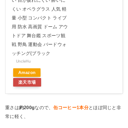
い 目が疲れにくい 酔いに
くい オペラグラス 人気 軽
量 小型 コンパクト ライブ
用 防水 高画質 ドーム アウ
トドア 舞台鑑 スポーツ観
戦 野鳥 運動会 バードウォ
ッチング(ブラック
UncleHu
Amazon
楽天市場
重さは
約200g
なので、
缶コーヒー1本分
とほぼ同じと非
常に軽く、