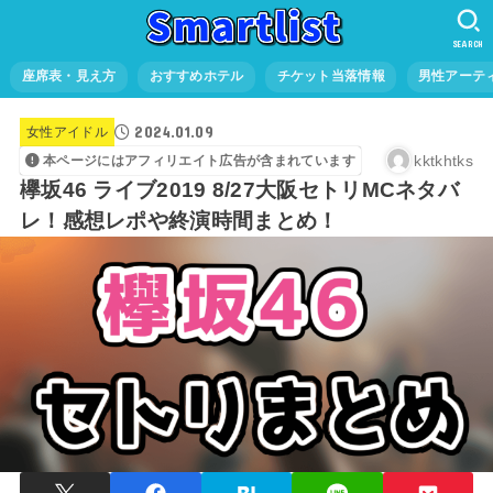
SEARCH
座席表・見え方
おすすめホテル
チケット当落情報
男性アーテ
2024.01.09
女性アイドル
kktkhtks
本ページにはアフィリエイト広告が含まれています
欅坂46 ライブ2019 8/27大阪セトリMCネタバ
レ！感想レポや終演時間まとめ！