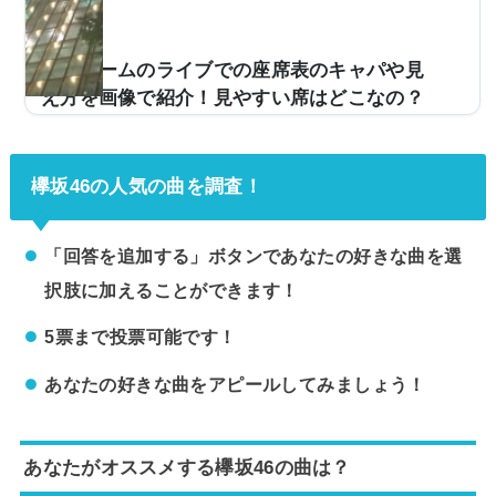
画像付きでご紹介し、全体的な見やすさはどんな感じな
のかをまとめました。福岡国際センターの座席表とキャ
パは？福岡国際センターの座席表の画像は以下の通りで
東京ドームのライブでの座席表のキャパや見
す。【2015年「乃木坂46」ライブ時の座席表】【2017
え方を画像で紹介！見やすい席はどこなの？
年...
野球だけでなく、ライブ会場などとしても使用される東
京ドーム。キャパは約57,000人と大規模な造りとなって
おり、第一線で活躍するアーティストがツアー会場など
欅坂46の人気の曲を調査！
として使用しています。ただ、「今度、東京ドームで行
われるライブに行くけど、座席からの見え方ってどうな
の？」などとイメージが湧かない方も多いと思います。
「回答を追加する」ボタンであなたの好きな曲を選
そこで、東京ドームの座席表の画像や座席からの眺めを
択肢に加えることができます！
実際の画像付きでご紹介し、見やすい席はどこなのかに
ついてもまとめてみました。東京ドームのライブでの座
5票まで投票可能です！
席表とキャパは？東京ドームのライブ時の座席表の...
あなたの好きな曲をアピールしてみましょう！
あなたがオススメする欅坂46の曲は？