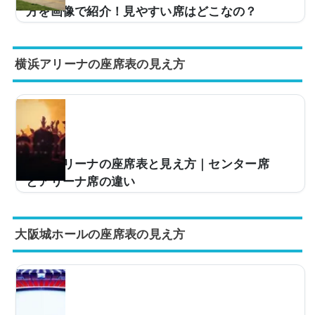
方を画像で紹介！見やすい席はどこなの？
ライブ会場などで使用されるゼビオアリーナ仙台。キャ
パは約4,000人と大規模な造りとなっており、多くのア
横浜アリーナの座席表の見え方
ーティストのツアー会場などで使用されています。た
だ、「今度、ゼビオアリーナ仙台に行くけど、座席から
の見え方はどんな感じなの？」などと疑問を感じている
方も多いです。そこで、座席表や座席からの見え方を実
際の画像とともにご紹介し、見やすい席はどこなのかに
ついてまとめてみました。ゼビオアリーナ仙台の座席表
とキャパは？ゼビオアリーナ仙台の座席表の画像は以下
横浜アリーナの座席表と見え方｜センター席
の通りです。ステージは主にDブロック側に設置され
とアリーナ席の違い
る...
ライブの予定がある人今度、横浜アリーナのライブに行
くんだけど、座席からの眺めが気になって……。どんな
大阪城ホールの座席表の見え方
雰囲気か実際の写真とかを見てみたい。そこで、当記事
では横浜アリーナの座席からの実際の写真の紹介センタ
ー席orアリーナ席どっちが良い？横浜アリーナのキャパ
やアクセスなどについて、解説。この記事を読めば、横
浜アリーナの座席からの眺めがどのような感じなのかが
わかりますよ。 (adsbygoogle = window.adsbygoogle ||