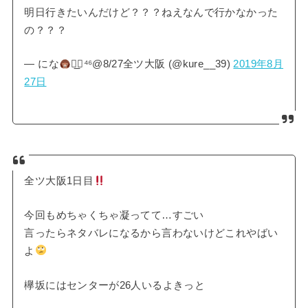
明日行きたいんだけど？？？ねえなんで行かなかった
の？？？
— にな
◢͟￨⁴⁶@8/27全ツ大阪 (@kure__39)
2019年8月
27日
全ツ大阪1日目
今回もめちゃくちゃ凝ってて…すごい
言ったらネタバレになるから言わないけどこれやばい
よ
欅坂にはセンターが26人いるよきっと