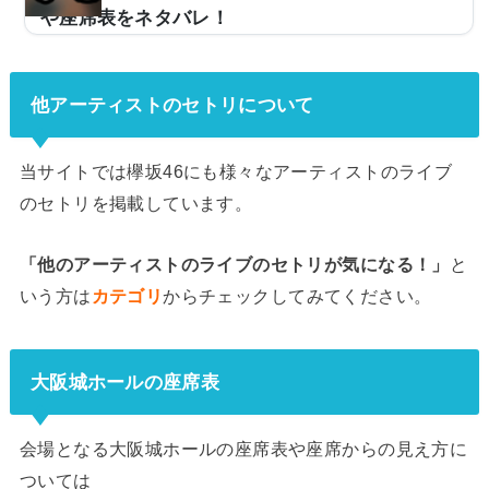
や座席表をネタバレ！
欅坂46が2019年8月16日から「夏の全国アリーナツアー
2019」をスタートさせます。ここでは欅坂46のライブ
の日程やセトリ一覧、各会場の座席表や終演時間などを
他アーティストのセトリについて
ネタバレしていきます。(adsbygoogle = window.adsby
google || ).push({});欅坂46「夏の全国アリーナツアー2
019」日程とセトリ曲順ネタバレ！※『＋』マークをタ
当サイトでは欅坂46にも様々なアーティストのライブ
ップでセトリ一覧が表示されます！Overture1.アンビバ
のセトリを掲載しています。
レント2.風に吹かれても3.語るなら未来を…MC①4.Stu
dent Dance5.東京タワーはどこから見える？6.君をもう
「他のアーティストのライブのセトリが気になる！」
と
探さない7.もう森へ帰ろうか？8.キミガイナイMC②9.二
人セ...
いう方は
カテゴリ
からチェックしてみてください。
大阪城ホールの座席表
会場となる大阪城ホールの座席表や座席からの見え方に
ついては