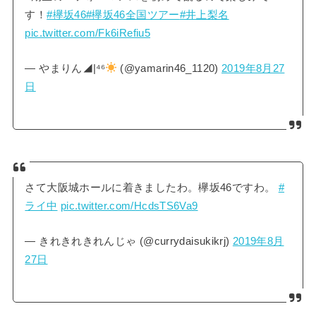
す！
#欅坂46
#欅坂46全国ツアー
#井上梨名
pic.twitter.com/Fk6iRefiu5
— やまりん◢|⁴⁶
(@yamarin46_1120)
2019年8月27
日
さて大阪城ホールに着きましたわ。欅坂46ですわ。
#
ライ中
pic.twitter.com/HcdsTS6Va9
— きれきれきれんじゃ (@currydaisukikrj)
2019年8月
27日