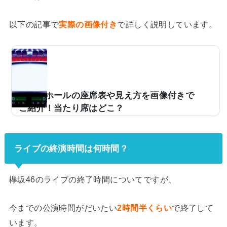
以下の記事で
実際の画像付き
で詳しく説明しています。
大阪城ホールの座席表や見え方を画像付きで
ご紹介！当たり席はどこ？
ライブの予定がある人今度、大阪城ホールのライブに行
くんだけど、座席からの眺めが気になって……。どんな
雰囲気か実際の写真とかを見てみたい。そこで、当記事
ライブの終演時間は何時間？
では大阪城ホールの座席からの実際の写真の紹介当たり
席はどこ？大阪城ホールのキャパやアクセスなどについ
て、解説。この記事を読めば、大阪城ホールの座席から
欅坂46のライブの終了時間についてですが、
の眺めがどのような感じなのかがわかりますよ。 (adsb
ygoogle = window.adsbygoogle || ).push({});大阪城ホー
今までの公演時間がだいたい
2時間半くらい
で終了して
ルの座席表の画像とキャパは？まず、大阪城ホールはス
います。
テージパターンAステージパターンBステージパ...