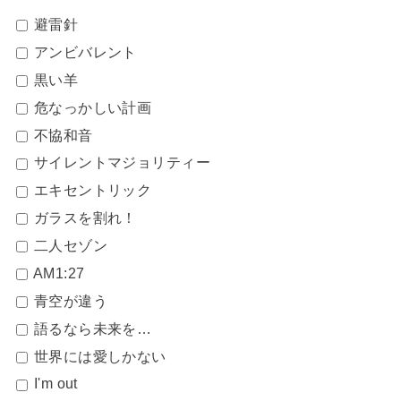
避雷針
アンビバレント
黒い羊
危なっかしい計画
不協和音
サイレントマジョリティー
エキセントリック
ガラスを割れ！
二人セゾン
AM1:27
青空が違う
語るなら未来を…
世界には愛しかない
I'm out