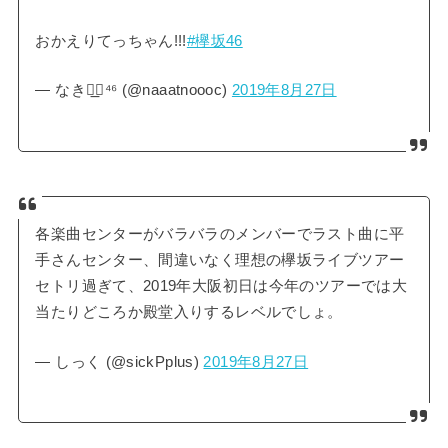
おかえりてっちゃん!!!
#欅坂46
— なき◢͟￨⁴⁶ (@naaatnoooc)
2019年8月27日
各楽曲センターがバラバラのメンバーでラスト曲に平
手さんセンター、間違いなく理想の欅坂ライブツアー
セトリ過ぎて、2019年大阪初日は今年のツアーでは大
当たりどころか殿堂入りするレベルでしょ。
— しっく (@sickPplus)
2019年8月27日