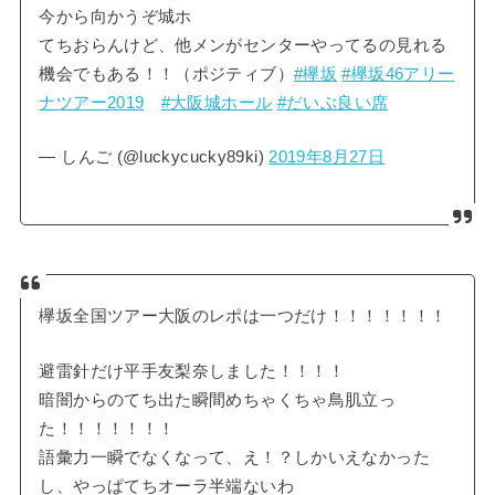
今から向かうぞ城ホ
てちおらんけど、他メンがセンターやってるの見れる
機会でもある！！（ポジティブ）
#欅坂
#欅坂46アリー
ナツアー2019
#大阪城ホール
#だいぶ良い席
— しんご (@luckycucky89ki)
2019年8月27日
欅坂全国ツアー大阪のレポは一つだけ！！！！！！！
避雷針だけ平手友梨奈しました！！！！
暗闇からのてち出た瞬間めちゃくちゃ鳥肌立っ
た！！！！！！！
語彙力一瞬でなくなって、え！？しかいえなかった
し、やっぱてちオーラ半端ないわ