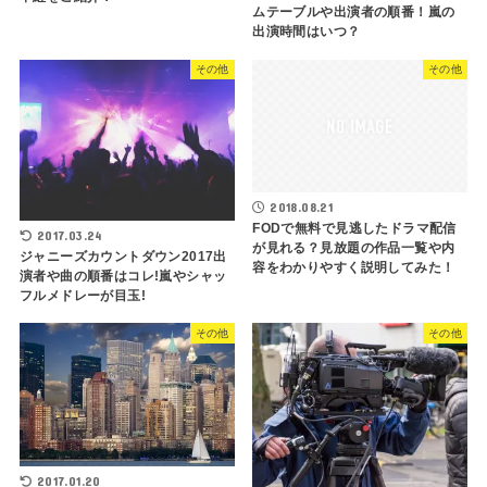
ムテーブルや出演者の順番！嵐の
出演時間はいつ？
その他
その他
2018.08.21
FODで無料で見逃したドラマ配信
2017.03.24
が見れる？見放題の作品一覧や内
ジャニーズカウントダウン2017出
容をわかりやすく説明してみた！
演者や曲の順番はコレ!嵐やシャッ
フルメドレーが目玉!
その他
その他
2017.01.20