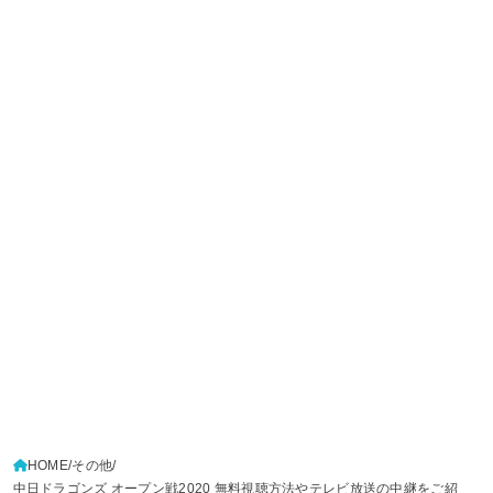
HOME
その他
中日ドラゴンズ オープン戦2020 無料視聴方法やテレビ放送の中継をご紹