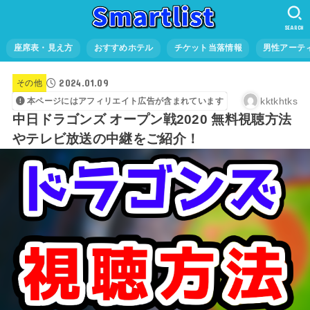
SEARCH
座席表・見え方
おすすめホテル
チケット当落情報
男性アーテ
2024.01.09
その他
kktkhtks
本ページにはアフィリエイト広告が含まれています
中日ドラゴンズ オープン戦2020 無料視聴方法
やテレビ放送の中継をご紹介！