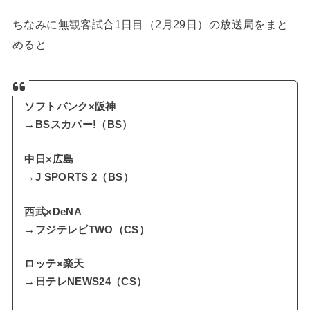
ちなみに無観客試合1日目（2月29日）の放送局をまと
めると
ソフトバンク×阪神
→BSスカパー!（BS）
中日×広島
→J SPORTS 2（BS）
西武×DeNA
→フジテレビTWO（CS）
ロッテ×楽天
→日テレNEWS24（CS）