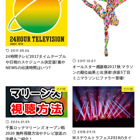
2017.08.26
24時間テレビ2017タイムテーブル
2017.10.07
や日程のスケジュール決定版!嵐や
オールスター感謝祭2017秋 マラソ
NEWSの出演時間はいつ?
ンの順位結果と出演者!赤坂5丁目
ミニマラソンにファラー登場!
その他
その他
2024.01.09
千葉ロッテマリーンズ オープン戦
2018.09.15
2020 無料視聴方法やテレビ放送の
Mステウルトラフェス2018のタイ
中継をご紹介！