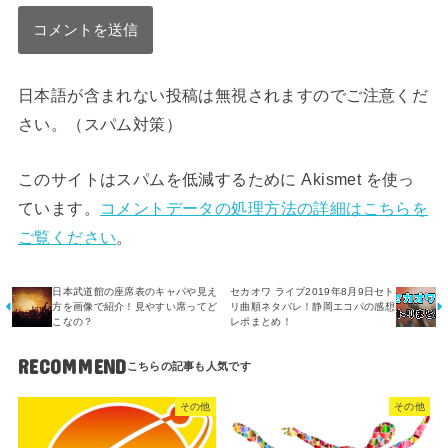
日本語が含まれない投稿は無視されますのでご注意くだ
さい。（スパム対策）
このサイトはスパムを低減するために Akismet を使っ
ています。
コメントデータの処理方法の詳細はこちらを
ご覧ください
。
日本武道館の座席表のキャパや見え
セカオワ ライブ2019年8月9日セト
方を画像で紹介！見やすい席ってど
リ曲順ネタバレ！静岡エコパの感想
こなの？
レポまとめ！
RECOMMEND
その他
その他