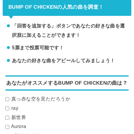
た。東京ドームのライブでの座席表とキャパは？東京ドームのライブ時の座席
BUMP OF CHICKENの人気の曲を調査！
表の...
「回答を追加する」ボタンであなたの好きな曲を選
択肢に加えることができます！
5票まで投票可能です！
あなたの好きな曲をアピールしてみましょう！
あなたがオススメするBUMP OF CHICKENの曲は？
真っ赤な空を見ただろうか
ray
新世界
Aurora