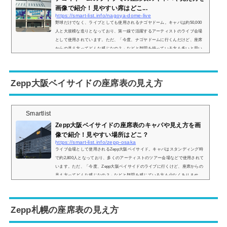
画像で紹介！見やすい席はどこ...
https://smart-list.info/nagoya-dome-live
野球だけでなく、ライブとしても使用されるナゴヤドーム。キャパは約50,000
人と大規模な造りとなっており、第一線で活躍するアーティストのライブ会場
として使用されています。ただ、「今度、ナゴヤドームに行くんだけど、座席
からの見え方ってどんな感じなの？」などと疑問を持っている方も多いと思い
ます。そこで、ナゴヤドームの座席表の画像や座席からの景色の画像をご紹介
し、見やすい席はどこなのかについてもまとめてみました。ナゴヤドームのラ
イブの時の座席表とキャパは？ナゴヤドームのライブ時の座席表の画像は以下
Zepp大阪ベイサイドの座席表の見え方
の通り...
Smartlist
Zepp大阪ベイサイドの座席表のキャパや見え方を画
像で紹介！見やすい場所はどこ？
https://smart-list.info/zepp-osaka
ライブ会場として使用されるZepp大阪ベイサイド。キャパはスタンディング時
で約2,800人となっており、多くのアーティストのツアー会場などで使用されて
います。ただ、「今度、Zepp大阪ベイサイドのライブに行くけど、座席からの
見え方ってどんな感じなの？」などと疑問を感じている方も少なくありませ
ん。そこで、Zepp大阪ベイサイドの座席表や座席からの眺めを実際の画像付き
でご紹介し、見やすい場所はどこなのかについてもまとめてみました。Zepp大
阪ベイサイドの座席表やキャパは？Zepp大阪ベイサイドの座席表の画像は以下
Zepp札幌の座席表の見え方
の通りで...