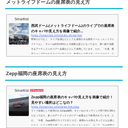
メットライフドームの座席表の見え方
Smartlist
西武ドーム(メットライフドーム)のライブでの座席表
のキャパや見え方を画像で紹介...
https://smart-list.info/seibu-dome-live
野球だけでなく、ライブ会場などとしても使用される西武ドーム（メットライ
フドーム）。キャパは約33,500人と大規模な造りとなっており、第一線で活躍
するアーティストがツアー会場などとして使用しています。ただ、「今度、西
武ドームで行われるライブに行くけど、座席からの見え方ってどうなの？」な
どとイメージが湧かない方も多いと思います。そこで、西武ドームの座席表の
画像や座席からの眺めを実際の画像付きでご紹介し、見やすい席はどこなのか
についてもまとめてみました。西武ドームのライブでの座席表とキャパは？西
Zepp福岡の座席表の見え方
武ドー...
Smartlist
3 Pockets
Zepp福岡の座席表のキャパや見え方を画像で紹介！
見やすい場所はどこなの？
https://smart-list.info/zepp-fukuoka
ライブ会場として使用されるZepp福岡。キャパはスタンディング時で約1,500人
となっており、多くのアーティストのツアー会場などで使用されています。た
だ、「今度、Zepp福岡のライブに行くけど、座席からの見え方ってどんな感じ
なの？」などと疑問を感じている方も少なくありません。そこで、Zepp福岡の