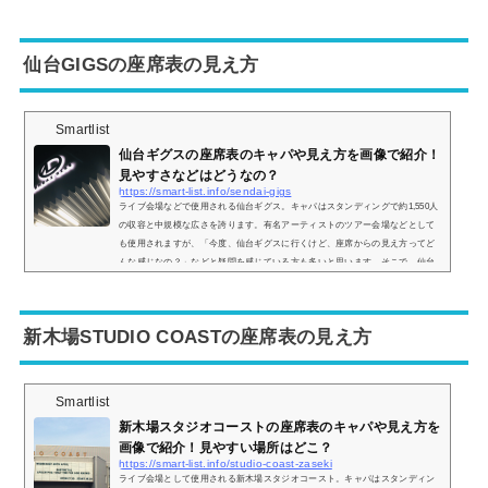
座席表や座席からの眺めを実際の画像付きでご紹介し、見やすい場所はどこな
のかについてもまとめてみました。Zepp福岡の座席表やキャパは？Zepp福岡の
座席表の画像は以下の通りです。【スタンディング時の画像】会場の造りは 1
仙台GIGSの座席表の見え方
階席 ...
Smartlist
仙台ギグスの座席表のキャパや見え方を画像で紹介！
見やすさなどはどうなの？
https://smart-list.info/sendai-gigs
ライブ会場などで使用される仙台ギグス。キャパはスタンディングで約1,550人
の収容と中規模な広さを誇ります。有名アーティストのツアー会場などとして
も使用されますが、「今度、仙台ギグスに行くけど、座席からの見え方ってど
んな感じなの？」などと疑問を感じている方も多いと思います。そこで、仙台
ギグスの座席表や座席からの眺めを実際の画像付きでご紹介し、見やすい場所
はどこなのかについてまとめてみました。仙台ギグスの座席表とキャパは？仙
台ギグスの座席表の画像は以下の通りです。会場の造りとしては 1階席 2階席の
新木場STUDIO COASTの座席表の見え方
２...
Smartlist
新木場スタジオコーストの座席表のキャパや見え方を
画像で紹介！見やすい場所はどこ？
https://smart-list.info/studio-coast-zaseki
ライブ会場として使用される新木場スタジオコースト。キャパはスタンディン