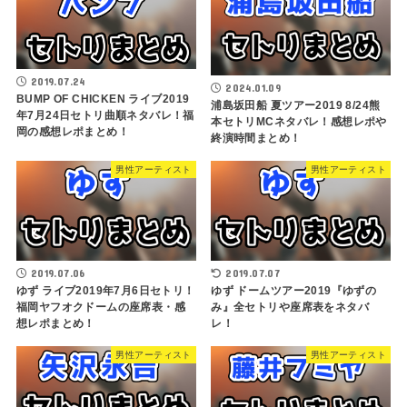
2019.07.24
2024.01.09
BUMP OF CHICKEN ライブ2019
浦島坂田船 夏ツアー2019 8/24熊
年7月24日セトリ曲順ネタバレ！福
本セトリMCネタバレ！感想レポや
岡の感想レポまとめ！
終演時間まとめ！
男性アーティスト
男性アーティスト
2019.07.06
2019.07.07
ゆず ライブ2019年7月6日セトリ！
ゆず ドームツアー2019『ゆずの
福岡ヤフオクドームの座席表・感
み』全セトリや座席表をネタバ
想レポまとめ！
レ！
男性アーティスト
男性アーティスト