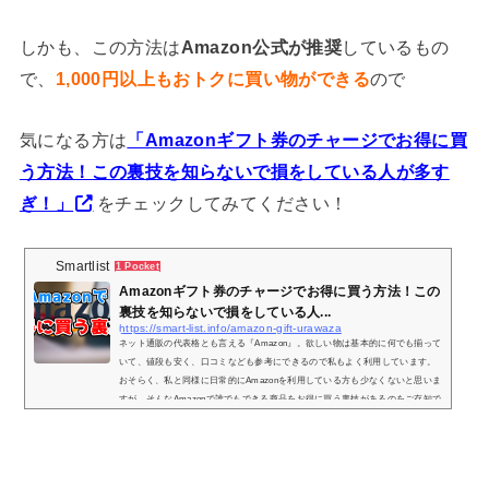
しかも、この方法は
Amazon公式が推奨
しているもの
で、
1,000円以上もおトクに買い物ができる
ので
気になる方は
「Amazonギフト券のチャージでお得に買
う方法！この裏技を知らないで損をしている人が多す
ぎ！」
をチェックしてみてください！
Smartlist
1 Pocket
Amazonギフト券のチャージでお得に買う方法！この
裏技を知らないで損をしている人...
https://smart-list.info/amazon-gift-urawaza
ネット通販の代表格とも言える『Amazon』。欲しい物は基本的に何でも揃って
いて、値段も安く、口コミなども参考にできるので私もよく利用しています。
おそらく、私と同様に日常的にAmazonを利用している方も少なくないと思いま
すが、そんなAmazonで誰でもできる商品をお得に買う裏技があるのをご存知で
しょうか？その方法はタイトルにもある通り、『Amazonギフト券』を利用する
といった方法です。「Amazonをよく利用する…」「Amazonで大量に商品を購
入する予定がある…」という方は通常の買い方ではなく、これからご紹介する
方法で少し...