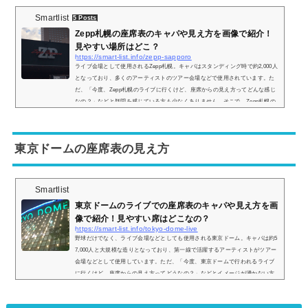
Smartlist
5 Posts
Zepp札幌の座席表のキャパや見え方を画像で紹介！
見やすい場所はどこ？
https://smart-list.info/zepp-sapporo
ライブ会場として使用されるZepp札幌。キャパはスタンディング時で約2,000人
となっており、多くのアーティストのツアー会場などで使用されています。た
だ、「今度、Zepp札幌のライブに行くけど、座席からの見え方ってどんな感じ
なの？」などと疑問を感じている方も少なくありません。そこで、Zepp札幌の
座席表や座席からの眺めを実際の画像付きでご紹介し、見やすい場所はどこな
のかについてもまとめてみました。Zepp札幌の座席表やキャパは？Zepp札幌の
座席表の画像は以下の通りです。【スタンディング時の画像】【1階座席指定時
東京ドームの座席表の見え方
の画...
Smartlist
東京ドームのライブでの座席表のキャパや見え方を画
像で紹介！見やすい席はどこなの？
https://smart-list.info/tokyo-dome-live
野球だけでなく、ライブ会場などとしても使用される東京ドーム。キャパは約5
7,000人と大規模な造りとなっており、第一線で活躍するアーティストがツアー
会場などとして使用しています。ただ、「今度、東京ドームで行われるライブ
に行くけど、座席からの見え方ってどうなの？」などとイメージが湧かない方
も多いと思います。そこで、東京ドームの座席表の画像や座席からの眺めを実
際の画像付きでご紹介し、見やすい席はどこなのかについてもまとめてみまし