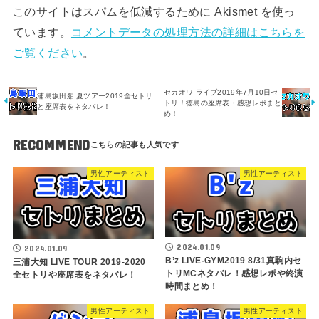
このサイトはスパムを低減するために Akismet を使っ
ています。
コメントデータの処理方法の詳細はこちらを
ご覧ください
。
セカオワ ライブ2019年7月10日セ
浦島坂田船 夏ツアー2019全セトリ
トリ！徳島の座席表・感想レポまと
と座席表をネタバレ！
め！
RECOMMEND
男性アーティスト
男性アーティスト
2024.01.09
2024.01.09
B’z LIVE-GYM2019 8/31真駒内セ
三浦大知 LIVE TOUR 2019-2020
トリMCネタバレ！感想レポや終演
全セトリや座席表をネタバレ！
時間まとめ！
男性アーティスト
男性アーティスト