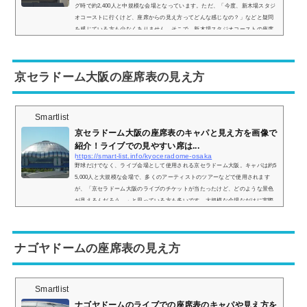
グ時で約2,400人と中規模な会場となっています。ただ、「今度、新木場スタジ
オコーストに行くけど、座席からの見え方ってどんな感じなの？」などと疑問
を感じている方も少なくありません。そこで、新木場スタジオコーストの座席
表や座席からの見え方を画像付きでご紹介し、見やすい場所はどこなのかにつ
いてもまとめてみました。新木場スタジオコーストの座席表とキャパは？新木
場スタジオコーストのスタンディング時の座席表の画像は以下の通りです。座
京セラドーム大阪の座席表の見え方
席は ...
Smartlist
京セラドーム大阪の座席表のキャパと見え方を画像で
紹介！ライブでの見やすい席は...
https://smart-list.info/kyoceradome-osaka
野球だけでなく、ライブ会場として使用される京セラドーム大阪。キャパは約5
5,000人と大規模な会場で、多くのアーティストのツアーなどで使用されます
が、「京セラドーム大阪のライブのチケットが当たったけど、どのような景色
が見えるんだろう…」と思っている方も多いです。大規模な会場なだけに実際
はどのような見え方をするのか、画像とともに座席表と併せてご紹介していき
ます！京セラドーム大阪の座席表とキャパは？京セラドーム大阪の座席表は以
下の通りとなります。引用：京セラドーム大阪公式HPちなみに京セラドーム大
ナゴヤドームの座席表の見え方
阪の公式...
Smartlist
ナゴヤドームのライブでの座席表のキャパや見え方を