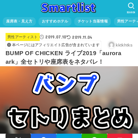
SEARCH
座席表・見え方
おすすめホテル
チケット当落情報
男性アーテ
2019.07.10
2019.11.04
男性アーティスト
kktkhtks
本ページにはアフィリエイト広告が含まれています
BUMP OF CHICKEN ライブ2019「aurora
ark」全セトリや座席表をネタバレ！