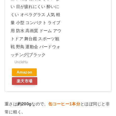
い 目が疲れにくい 酔いに
くい オペラグラス 人気 軽
量 小型 コンパクト ライブ
用 防水 高画質 ドーム アウ
トドア 舞台鑑 スポーツ観
戦 野鳥 運動会 バードウォ
ッチング(ブラック
UncleHu
Amazon
楽天市場
重さは
約200g
なので、
缶コーヒー1本分
とほぼ同じと非
常に軽く、