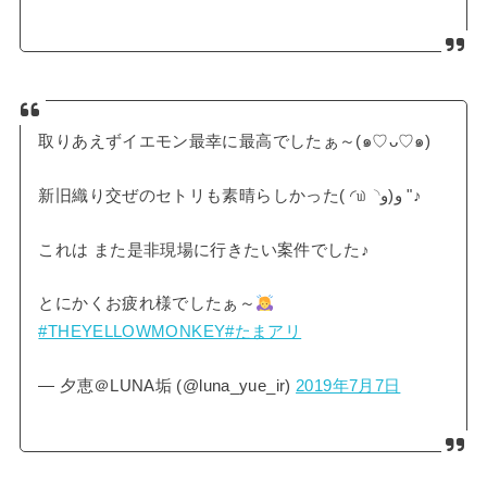
取りあえずイエモン最幸に最高でしたぁ～(๑♡ᴗ♡๑)
新旧織り交ぜのセトリも素晴らしかった( ◜௰◝و(و "♪
これは また是非現場に行きたい案件でした♪
とにかくお疲れ様でしたぁ～
#THEYELLOWMONKEY
#たまアリ
— 夕恵＠LUNA垢 (@luna_yue_ir)
2019年7月7日