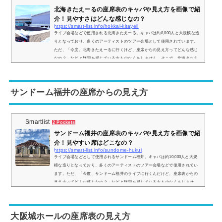
北海きたえーるの座席表のキャパや見え方を画像で紹
介！見やすさはどんな感じなの？
https://smart-list.info/hokkai-kitayell
ライブ会場などで使用される北海きたえーる。キャパは約8,000人と大規模な造
りとなっており、多くのアーティストのツアー会場として使用されています。
ただ、「今度、北海きたえーるに行くけど、座席からの見え方ってどんな感じ
なの？」などと疑問を感じている方も少なくありません。そこで、北海きたえ
ーるの座席表や座席からの眺めを実際の画像付きでご紹介し、見やすさはどう
なのかについてまとめてみました。北海きたえーるの座席表とキャパは？北海
きたえーるの座席表の画像は以下の通りです。引用：北海きたえーる公式HPま
サンドーム福井の座席からの見え方
た、北...
Smartlist
2 Pockets
サンドーム福井の座席表のキャパや見え方を画像で紹
介！見やすい席はどこなの？
https://smart-list.info/sundome-hukui
ライブ会場などとして使用されるサンドーム福井。キャパは約10,000人と大規
模な造りとなっており、多くのアーティストのツアー会場などで使用されてい
ます。ただ、「今度、サンドーム福井のライブに行くんだけど、座席表からの
見え方ってどんな感じなの？」などと疑問を感じている方も少なくありませ
ん。そこで、サンドーム福井の座席表や座席からの眺めを画像で紹介し、見や
すい席はどこなのかについてもまとめてみました。サンドーム福井の座席表と
キャパは？サンドーム福井の座席表の画像は以下の通りです。【スタンド席の
大阪城ホールの座席表の見え方
座席表】...