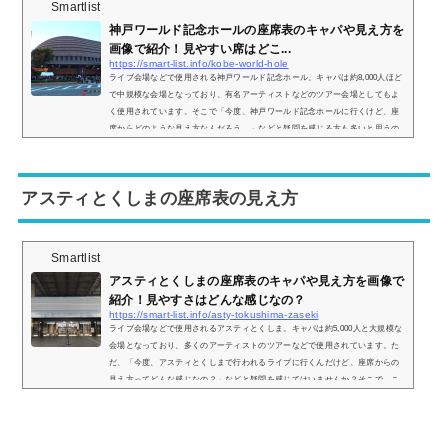
Smartlist
神戸ワールド記念ホールの座席表のキャパや見え方を
画像で紹介！見やすい席はどこ...
https://smart-list.info/kobe-world-hole
ライブ会場などで使用される神戸ワールド記念ホール。キャパは約8,000人ほど
で中規模な会場となっており、有名アーティストなどのツアー会場としてもよ
く使用されています。そこで「今度、神戸ワールド記念ホールに行くけど、座
席からどのような見え方なんだろう…」などと疑問を感じる方も多いと思うの
で、座席表や実際の見え方を画像付きでご紹介し、見やすい席はどこなのかに
ついてもまとめていきます。神戸ワールド記念ホールの座席表とキャパは？神
戸ワールド記念ホールの座席表の画像は以下の通りになります。神戸ワールド
アスティとくしまの座席表の見え方
記念ホ...
Smartlist
アスティとくしまの座席表のキャパや見え方を画像で
紹介！見やすさはどんな感じなの？
https://smart-list.info/asty-tokushima-zaseki
ライブ会場などで使用されるアスティとくしま。キャパは約5,000人と大規模な
会場となっており、多くのアーティストのツアーなどで使用されています。た
だ、「今度、アスティとくしまで行われるライブに行くんだけど、座席からの
見え方ってどんな感じなの？」などと疑問を感じてはいませんか？そこで、こ
こではアスティとくしまの座席表からの眺めを実際の画像付きでご紹介し、見
やすさはどんな感じなのかについてもまとめてみました。アスティとくしまの
座席表とキャパは？アスティ徳島の座席表の画像は以下の通りです。座席の種
類は ...