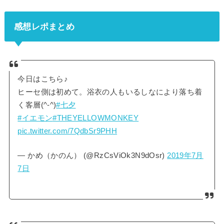
アリーナの座席表さいたまスーパーアリーナの座席表は主に アリーナレベル
（1階席） 200レベル（1階席） 300レベル（2階席） 400レベル（2階席） 500...
感想レポまとめ
今日はこちら♪
ヒーセ側は初めて。浴衣の人もいるしなにより落ち着
く客層(^-^)
#七夕
#イエモン
#THEYELLOWMONKEY
pic.twitter.com/7QdbSr9PHH
— かめ（かのん） (@RzCsViOk3N9dOsr)
2019年7月
7日