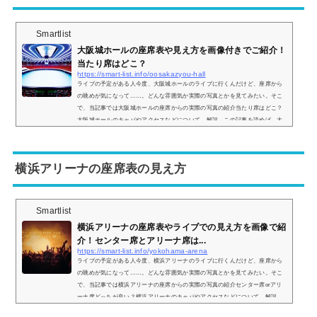
Smartlist
大阪城ホールの座席表や見え方を画像付きでご紹介！
当たり席はどこ？
https://smart-list.info/oosakazyou-hall
ライブの予定がある人今度、大阪城ホールのライブに行くんだけど、座席から
の眺めが気になって……。どんな雰囲気か実際の写真とかを見てみたい。そこ
で、当記事では大阪城ホールの座席からの実際の写真の紹介当たり席はどこ？
大阪城ホールのキャパやアクセスなどについて、解説。この記事を読めば、大
阪城ホールの座席からの眺めがどのような感じなのかがわかりますよ。 (adsby
google = window.adsbygoogle || ).push({});大阪城ホールの座席表の画像とキャ
パは？まず、大阪城ホールはステージパターンAステージパターンBステージ
横浜アリーナの座席表の見え方
パ...
Smartlist
横浜アリーナの座席表やライブでの見え方を画像で紹
介！センター席とアリーナ席は...
https://smart-list.info/yokohama-arena
ライブの予定がある人今度、横浜アリーナのライブに行くんだけど、座席から
の眺めが気になって……。どんな雰囲気か実際の写真とかを見てみたい。そこ
で、当記事では横浜アリーナの座席からの実際の写真の紹介センター席orアリ
ーナ席どっちが良い？横浜アリーナのキャパやアクセスなどについて、解説。
この記事を読めば、横浜アリーナの座席からの眺めがどのような感じなのかが