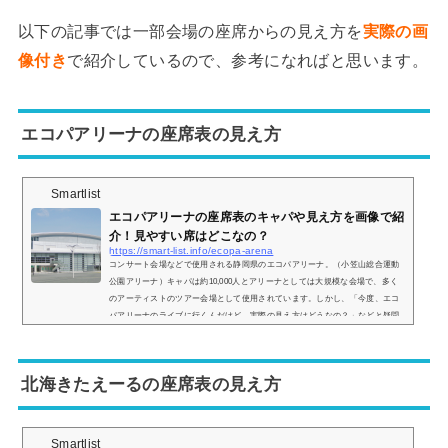
以下の記事では一部会場の座席からの見え方を
実際の画
像付き
で紹介しているので、参考になればと思います。
エコパアリーナの座席表の見え方
Smartlist
エコパアリーナの座席表のキャパや見え方を画像で紹
介！見やすい席はどこなの？
https://smart-list.info/ecopa-arena
コンサート会場などで使用される静岡県のエコパアリーナ。（小笠山総合運動
公園アリーナ）キャパは約10,000人とアリーナとしては大規模な会場で、多く
のアーティストのツアー会場として使用されています。しかし、「今度、エコ
パアリーナのライブに行くんだけど、実際の見え方はどうなの？」などと疑問
を持っている方も多いと思います。そこで、自分の座席からどのような景色が
見えるのか、実際の画像付きで座席表とともにご紹介し、見やすい席はどこな
のかについてもまとめてみました。エコパアリーナの座席表とキャパは？エコ
北海きたえーるの座席表の見え方
パアリ...
Smartlist