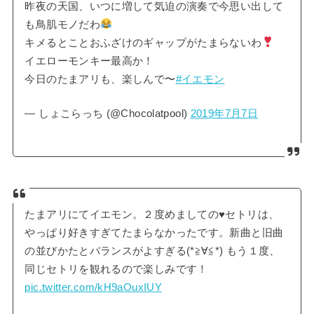
昨夜の天国、いつに増して気迫の演奏で今思い出して
も鳥肌モノだわ
キメるとことおふざけのギャップがたまらないわ
イエローモンキー最高か！
今日のたまアリも、楽しんで〜
#イエモン
— しょこらっち (@Chocolatpool)
2019年7月7日
たまアリにてイエモン。２度めましての♥️セトリは、
やっぱり好きすぎてたまらなかったです。新曲と旧曲
の並びかたとバランスがよすぎる(*≧∀≦*) もう１度、
同じセトリを観れるので楽しみです！
pic.twitter.com/kH9aOuxIUY