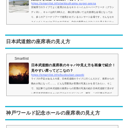
https://smart-list.info/sekisuihaimu-super-arena
宮城県でのライブでよく使用されるセキスイハイムスーパーアリーナ（グラン
ディ21）。キャパは約7,000人と、都心部を除いては大規模な会場となってお
り、多くのアリーナツアーで使用されているコンサート会場です。そんなセキ
スイハイムスーパーアリーナですが、自分の座席からどのような見え方になっ
ているのか、眺めが気になりますよね？そこで、座席表からの見え方を画像付
きでご紹介し、見やすい席についてもいくつか挙げていきます。セキスイハイ
ムスーパーアリーナの座席表とキャパは？セキスイハイムスーパーアリーナの
日本武道館の座席表の見え方
座席表の...
Smartlist
日本武道館の座席表のキャパや見え方を画像で紹介！
見やすい席ってどこなの？
https://smart-list.info/budoukan-zaseki
ライブの予定がある人今度、日本武道館のライブに行くんだけど、座席からの
眺めが気になって……。どんな雰囲気か実際の写真とかを見てみたい。そこ
で、当記事では日本武道館の座席からの実際の写真の紹介日本武道館で見やす
い席日本武道館のキャパやアクセスなどについて、解説。この記事を読めば、
日本武道館の座席からの眺めがどのような感じなのかがわかりますよ。 (adsby
google = window.adsbygoogle || ).push({});日本武道館のキャパなどの基本情報
日本武道館の基本情報は以下のとおり。キャパ：14,471人・アリーナ：最大2,9
神戸ワールド記念ホールの座席表の見え方
4...