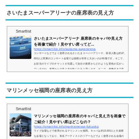
わかりますよ。 (adsbygoogle = window.adsbygoogle || ).push({});横浜アリーナ
の座席表やキャパは？横浜アリーナの座席表は以下の通りです。AパターンA
さいたまスーパーアリーナの座席表の見え方
パ...
Smartlist
さいたまスーパーアリーナ 座席表のキャパや見え方
を画像で紹介！見やすい席ってど...
https://smart-list.info/saitama-superarena
コンサートなどでよく使用されるさいたまスーパーアリーナ。収容人数は約37,
000人と関東のコンサート会場では規模が非常に大きいのが特徴です。そこで、
お目当のライブのチケットが当選して自分の座席からどのような景色が広がっ
ているのか、座席からの見え方が気になると思います。そこで、画像付きで見
え方をご紹介し、見やすい席についてもまとめていきます。さいたまスーパー
アリーナの座席表さいたまスーパーアリーナの座席表は主に アリーナレベル
（1階席） 200レベル（1階席） 300レベル（2階席） 400レベル（2階席） 500...
マリンメッセ福岡の座席表の見え方
Smartlist
マリンメッセ福岡の座席表のキャパと見え方を画像で
ご紹介！見やすい席はどこなの？
https://smart-list.info/marinemesse-fukuoka
ライブ会場などで使用されるマリンメッセ福岡。キャパは約13,000人と大規模
な会場となっており、有名アーティストのツアーなどでよく使用される会場の