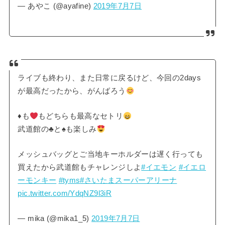
— あやこ (@ayafine)
2019年7月7日
ライブも終わり、また日常に戻るけど、今回の2days
が最高だったから、がんばろう
♦️
も
もどちらも最高なセトリ
武道館の
♣️
と
♠️
も楽しみ
メッシュバッグとご当地キーホルダーは遅く行っても
買えたから武道館もチャレンジしよ
#イエモン
#イエロ
ーモンキー
#tyms
#さいたまスーパーアリーナ
pic.twitter.com/YdqNZ9l3iR
— mika (@mika1_5)
2019年7月7日