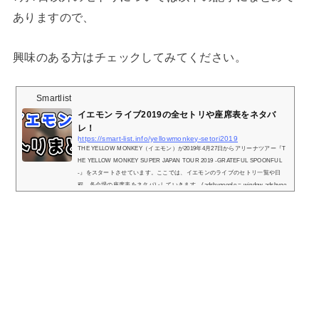
ありますので、
興味のある方はチェックしてみてください。
Smartlist
イエモン ライブ2019の全セトリや座席表をネタバ
レ！
https://smart-list.info/yellowmonkey-setori2019
THE YELLOW MONKEY（イエモン）が2019年4月27日からアリーナツアー『T
HE YELLOW MONKEY SUPER JAPAN TOUR 2019 -GRATEFUL SPOONFUL
-』をスタートさせています。ここでは、イエモンのライブのセトリ一覧や日
程、各会場の座席表をネタバレしていきます。(adsbygoogle = window.adsbygo
ogle || ).push({});イエモン ライブ2019の日程とセトリ一覧！※『＋』マークを
タップでセトリ一覧が表示されます！ 随時更新 随時更新 随時更新 随時更新 随
時更新 1.この恋のかけら2.ロザーナ3.熱帯夜4.砂の塔5.Breaking The Hide6.聖な
る海とサン...