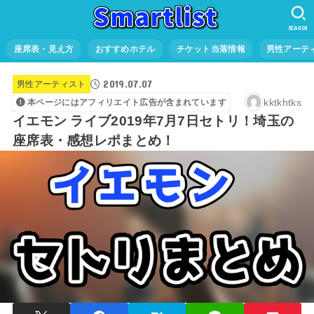
SEARCH
座席表・見え方
おすすめホテル
チケット当落情報
男性アーテ
2019.07.07
男性アーティスト
kktkhtks
本ページにはアフィリエイト広告が含まれています
イエモン ライブ2019年7月7日セトリ！埼玉の
座席表・感想レポまとめ！