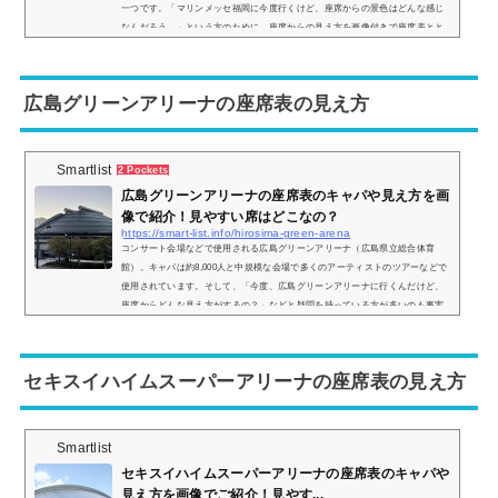
一つです。「マリンメッセ福岡に今度行くけど、座席からの景色はどんな感じ
なんだろう…」という方のために、座席からの見え方を画像付きで座席表とと
もにご紹介し、見やすい席についてもまとめてみました。マリンメッセ福岡の
座席表とキャパは？マリンメッセ福岡の座席表は以下の通りとなっています。
さらに詳細な座席表は以下のリンクから見ることができます。＞＞マリンメッ
広島グリーンアリーナの座席表の見え方
セ福岡の...
Smartlist
2 Pockets
広島グリーンアリーナの座席表のキャパや見え方を画
像で紹介！見やすい席はどこなの？
https://smart-list.info/hirosima-green-arena
コンサート会場などで使用される広島グリーンアリーナ（広島県立総合体育
館）。キャパは約8,000人と中規模な会場で多くのアーティストのツアーなどで
使用されています。そして、「今度、広島グリーンアリーナに行くんだけど、
座席からどんな見え方がするの？」などと疑問を持っている方が多いのも事実
です、そこで、実際にどのような景色が見れるのか、座席からの実際の画像付
きで座席表とともにご紹介し、見やすい席はどこなのかについてもまとめまし
た。広島グリーンアリーナの座席表とキャパは？広島グリーンアリーナの座席
セキスイハイムスーパーアリーナの座席表の見え方
表の画像...
Smartlist
セキスイハイムスーパーアリーナの座席表のキャパや
見え方を画像でご紹介！見やす...